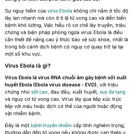
Sự nguy hiểm của
virus Ebola
không chỉ nằm ở tốc độ
lây lan nhanh mà còn ở tỉ lệ tử vong cao và diễn biến
bệnh khó lường. Việc hiểu rõ cơ chế lây truyền, triệu
chứng và biện pháp phòng ngừa virus Ebola là điều
cần thiết để nâng cao ý thức bảo vệ sức khỏe, nhất là
trong bối cảnh dịch bệnh có nguy cơ quay trở lại tại
một số khu vực.
Virus Ebola là gì?
Virus Ebola là virus RNA chuỗi âm gây bệnh sốt xuất
huyết Ebola (Ebola virus disease - EVD)
, với triệu
chứng như
sốt cao,
đau đầu, xuất huyết,
suy đa tạng
và nguy cơ tử vong cao. Virus lây qua tiếp xúc trực
tiếp với máu hoặc dịch cơ thể của người hoặc động
vật nhiễm bệnh.
Đây là một
bệnh truyền nhiễm
cấp tính nghiêm trọng,
thường dẫn đến tử vong nếu không được can thiệp y