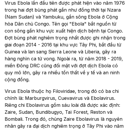
Virus Ebola lần đầu tiên được phát hiện vào năm 1976
trong hai đợt bùng phát gần như đồng thời tại Nzara
(Nam Sudan) và Yambuku, gần sông Ebola ở Cộng
hòa Dân chủ Congo. Tên gọi "Ebola" bắt nguồn từ
con sông gần khu vực xuất hiện dịch bệnh tại Congo.
Đợt bùng phát nghiêm trọng nhất được ghi nhận trong
giai đoạn 2014 - 2016 tại khu vực Tây Phi, bắt đầu từ
Guinea và lan sang Sierra Leone và Liberia, gây ra
hàng nghìn ca tử vong. Ngoài ra, từ năm 2018 - 2019,
miền Đông DRC cũng đối mặt với đợt dịch Ebola có
quy mô lớn, gây ra nhiều tổn thất về y tế và an ninh
cộng đồng.
Virus Ebola thuộc họ Filoviridae, trong đó có ba chi
chính là: Marburgvirus, Cuevavirus và Ebolavirus.
Riêng chi Ebolavirus gồm sáu loài đã được xác định:
Zaire, Sudan, Bundibugyo, Taï Forest, Reston và
Bombali. Trong đó, chủng Zaire Ebolavirus là nguyên
nhân gây ra đại dịch nghiêm trọng ở Tây Phi vào năm