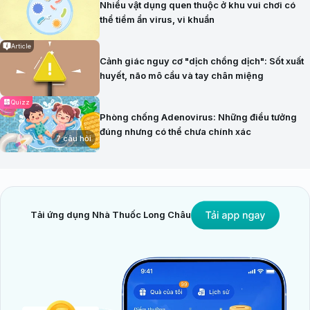
Nhiều vật dụng quen thuộc ở khu vui chơi có
thể tiềm ẩn virus, vi khuẩn
Article
Cảnh giác nguy cơ "dịch chồng dịch": Sốt xuất
huyết, não mô cầu và tay chân miệng
Quizz
Phòng chống Adenovirus: Những điều tưởng
đúng nhưng có thể chưa chính xác
7 câu hỏi
Tải ứng dụng Nhà Thuốc Long Châu