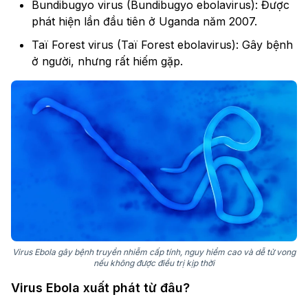
Bundibugyo virus (Bundibugyo ebolavirus): Được
phát hiện lần đầu tiên ở Uganda năm 2007.
Taï Forest virus (Taï Forest ebolavirus): Gây bệnh
ở người, nhưng rất hiếm gặp.
Virus Ebola gây bệnh truyền nhiễm cấp tính, nguy hiểm cao và dễ tử vong
nếu không được điều trị kịp thời
Virus Ebola xuất phát từ đâu?