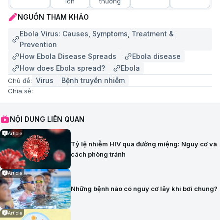
ích
thường
NGUỒN THAM KHẢO
Ebola Virus: Causes, Symptoms, Treatment &
Prevention
How Ebola Disease Spreads
Ebola disease
How does Ebola spread?
Ebola
Virus
Bệnh truyền nhiễm
Chủ đề:
Chia sẻ:
NỘI DUNG LIÊN QUAN
Article
Tỷ lệ nhiễm HIV qua đường miệng: Nguy cơ và
cách phòng tránh
Article
Những bệnh nào có nguy cơ lây khi bơi chung?
Article