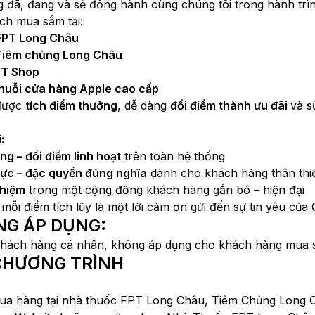
đã, đang và sẽ đồng hành cùng chúng tôi trong hành trìn
ịch mua sắm tại:
FPT Long Châu
Tiêm chủng Long Châu
PT Shop
Chuỗi cửa hàng Apple cao cấp
được
tích điểm thưởng
, dễ dàng
đổi điểm thành ưu đãi
và s
:
ng – đổi điểm linh hoạt
trên toàn hệ thống
thực – đặc quyền đúng nghĩa
dành cho khách hàng thân thi
ghiệm
trong một cộng đồng khách hàng gắn bó – hiện đại
 mỗi điểm tích lũy là một lời cảm ơn gửi đến sự tin yêu củ
̣NG ÁP DỤNG:
khách hàng cá nhân, không áp dụng cho khách hàng mua sô
Ệ CHƯƠNG TRÌNH
mua hàng tại nhà thuốc FPT Long Châu, Tiêm Chủng Long C