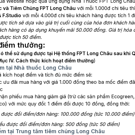
 qua Website hoặc qua ứng dụng Nhà Thuốc FPT Long Châu sẽ 
c và Tiêm Chủng FPT Long Châu
với mỗi 1.000đ chi tiêu t
 F.Studio
với mỗi 4.000đ chi tiêu khách hàng được tích 1 
 tích sẽ dựa vào giá trị cuối cùng của hóa đơn khách hàng
ch hàng có áp dụng khuyến mãi 50.000 đồng. Giá trị hóa
 được tích 50 điểm.
điểm thưởng:
có thể sử dụng được tại Hệ thống FPT Long Châu sau khi 
Mục IV. Cách thức kích hoạt điểm thưởng
)
ểm tại Nhà thuốc Long Châu
 kích hoạt điểm và tích đủ mức điểm sẽ:
́c ưu đãi mua hàng với giá 1.000 đồng theo ba mốc điểm 
ặc
hận phiếu mua hàng giảm giá (trừ các sản phẩm Ecogreen
o) với mức quy đổi: 1 điểm đổi được 10 đồng, đồng thời:
đa được đổi điểm/đơn hàng: 100.000 đồng (tức 10.000 điểm)
thiểu được đổi điểm/đơn hàng: 500 đồng (tức 50 điểm)
iểm tại Trung tâm tiêm chủng Long Châu