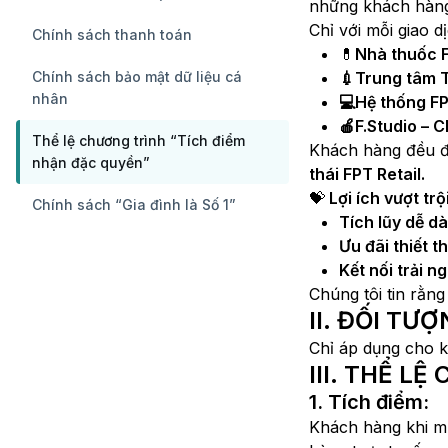
những khách hàng 
Chỉ với mỗi giao d
Chính sách thanh toán
💊
Nhà thuốc 
Chính sách bảo mật dữ liệu cá
💉Trung tâm 
nhân
💻Hệ thống F
🍎F.Studio – 
Thể lệ chương trình “Tích điểm
Khách hàng đều 
nhận đặc quyền”
thái FPT Retail.
💝
Lợi ích vượt trội
Chính sách “Gia đình là Số 1”
Tích lũy dễ dà
Ưu đãi thiết 
Kết nối trải n
Chúng tôi tin rằng
II. ĐỐI TƯƠ
Chỉ áp dụng cho 
III. THỂ L
1. Tích điểm:
Khách hàng khi 