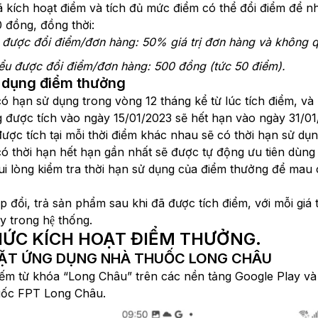
ã kích hoạt điểm và tích đủ mức điểm có thể đổi điểm để 
0 đồng, đồng thời:
 đa được đổi điểm/đơn hàng: 50% giá trị đơn hàng và không
thiểu được đổi điểm/đơn hàng: 500 đồng (tức 50 điểm).
ử dụng điểm thưởng
ó hạn sử dụng trong vòng 12 tháng kể từ lúc tích điểm, và
g được tích vào ngày 15/01/2023 sẽ hết hạn vào ngày 31/01
ược tích tại mỗi thời điểm khác nhau sẽ có thời hạn sử dụ
ó thời hạn hết hạn gần nhất sẽ được tự động ưu tiên dùng 
i lòng kiểm tra thời hạn sử dụng của điểm thưởng để mau
p đổi, trả sản phẩm sau khi đã được tích điểm, với mỗi giá tri
y trong hệ thống.
HỨC KÍCH HOẠT ĐIỂM THƯỞNG.
 ĐẶT ỨNG DỤNG NHÀ THUỐC LONG CHÂU
ếm từ khóa “Long Châu” trên các nền tảng Google Play và
ốc FPT Long Châu.