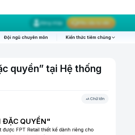
Đăng nhập
Yêu cầu tư vấn
Đội ngũ chuyên môn
Kiến thức tiêm chủng
ặc quyền” tại Hệ thống
Chữ lớn
N ĐẶC QUYỀN"
 được FPT Retail thiết kế dành riêng cho