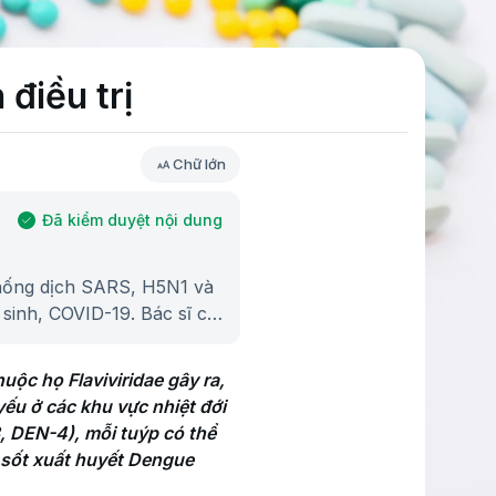
điều trị
Chữ lớn
Đã kiểm duyệt nội dung
chống dịch SARS, H5N1 và
sinh, COVID-19. Bác sĩ có
hằm nâng cao chất lượng
ộc họ Flaviviridae gây ra, 
ếu ở các khu vực nhiệt đới 
 DEN-4), mỗi tuýp có thể 
 sốt xuất huyết Dengue 