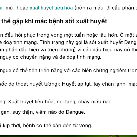
u
, mũi, hoặc
xuất huyết tiêu hóa
(nôn ra máu, đi cầu phân 
 thể gặp khi mắc bệnh sốt xuất huyết
 đều hồi phục trong vòng một tuần hoặc lâu hơn. Ở một 
e doạ tính mạng. Tình trạng này gọi là sốt xuất huyết Den
m phần dấu hiệu và triệu chứng) vì các dấu hiệu này có th
 nguy cơ chuyển nặng và đe doạ tính mạng.
ngue có thể tiến triển nặng với các biến chứng nghiêm trọ
ốc do thoát huyết tương): Huyết áp tụt, tay chân lạnh, mạ
ng: Xuất huyết tiêu hóa, nội tạng, chảy máu não.
 gan, suy thận, viêm não do Dengue.
 kịp thời, bệnh có thể dẫn đến tử vong.