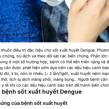
 thuốc điều trị đặc hiệu cho sốt xuất huyết Dengue. Phương
iệu chứng, bù dịch và theo dõi sát các biến chứng. Phần lớ
ưng ở một số trường hợp, bệnh có thể tiến triển nặng và đ
g cần được phát hiện sớm dựa trên các dấu hiệu cảnh báo
lừ đừ, li bì, nôn ói nhiều (≥ 3 lần/1giờ), xuất huyết niêm 
 thở, tích tụ dịch màng phổi, màng bụng... Người bệnh cần 
 y tế khi có các dấu hiệu cảnh báo trên để tránh biến chứ
 bệnh sốt xuất huyết Dengue
hứng của bệnh sốt xuất huyết