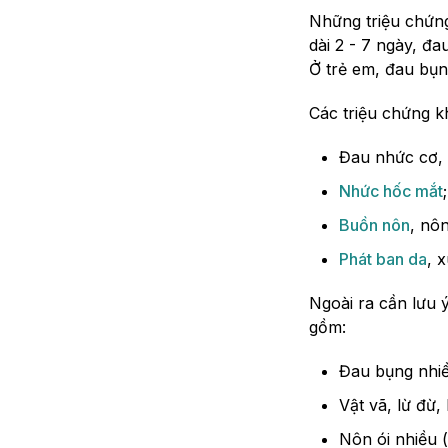
Những triệu chứng
dài 2 - 7 ngày, đa
Ở trẻ em, đau bụng
Các triệu chứng 
Đau nhức cơ, 
Nhức hốc mắt
;
Buồn nôn
, nôn
Phát ban da
, 
Ngoài ra cần lưu 
gồm:
Đau bụng nhiều
Vật vã, lừ đừ, l
Nôn ói nhiều (