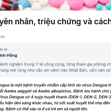
ên nhân, triệu chứng và cách 
026
ác sĩ
inh Hồng
kinh nghiệm trong Y tế công cộng, từng tham gia phòng 
 chủng mở rộng như vắc xin viêm não Nhật Bản, uốn ván sơ 
 nghiên cứu, đào tạo và hợp tác với WHO, UNICEF, CDC n
i Việt Nam.
ngue là một bệnh truyền nhiễm cấp tính do virus Dengue thu
ỗi Aedes aegypti và Aedes albopictus. Bệnh lưu hành chủ y
 Virus Dengue có 4 tuýp huyết thanh (DEN-1, DEN-2, DEN-3,
iểu hiện lâm sàng khác nhau, từ sốt xuất huyết thể nhẹ đến
. Bệnh có thể xảy ra ở cả trẻ em và người lớn.