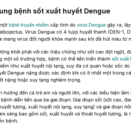
ung bệnh sốt xuất huyết Dengue
 một
bệnh truyền nhiễm
cấp tính do
virus Dengue
gây ra, lâ
albopictus. Virus Dengue có 4 tuýp huyết thanh (DEN-1, 
cái mang virus đốt người khỏe mạnh sau khi đã hút máu từ 
ường khởi phát với các triệu chứng như sốt cao đột ngột, 
g một số trường hợp, bệnh có thể tiến triển thành
sốt xuất
iểm như xuất huyết nội tạng, suy đa cơ quan hoặc sốc do
ết Dengue nặng được xác định khi có ít nhất một trong c
ết nặng hoặc suy tạng nghiêm trọng.
h hưởng đến cả trẻ em và người lớn, với các biểu hiện lâm
nh diễn tiến qua ba giai đoạn: Giai đoạn sốt (sốt cao, đau
huyết tương, xuất huyết nội tạng, suy tạng) và giai đoạn h
lâm sàng bao gồm sốt, xuất huyết và thoát huyết tương, là
iến bệnh.