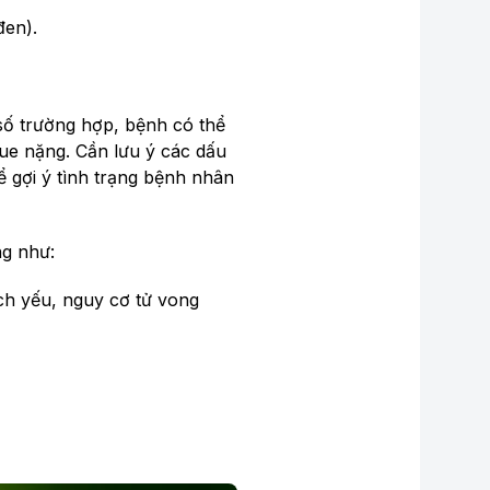
đen).
số trường hợp, bệnh có thể
gue nặng. Cần lưu ý các dấu
ể gợi ý tình trạng bệnh nhân
ng như:
ch yếu, nguy cơ tử vong