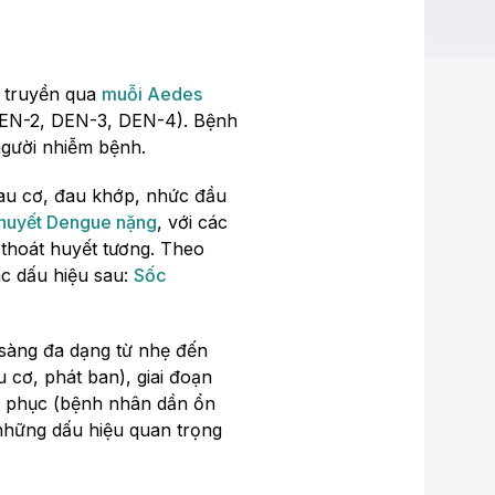
y truyền qua
muỗi Aedes
DEN-2, DEN-3, DEN-4). Bệnh
người nhiễm bệnh.
đau cơ, đau khớp, nhức đầu
 huyết Dengue nặng
, với các
 thoát huyết tương. Theo
ác dấu hiệu sau:
Sốc
 sàng đa dạng từ nhẹ đến
 cơ, phát ban), giai đoạn
ồi phục (bệnh nhân dần ổn
 những dấu hiệu quan trọng