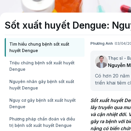
Sốt xuất huyết Dengue: Nguy
Phương Anh
03/04/2
Tìm hiểu chung bệnh sốt xuất
huyết Dengue
Thạc sĩ - B
Triệu chứng bệnh sốt xuất huyết
Nguyễn M
Dengue
Có hơn 20 năm 
Nguyên nhân gây bệnh sốt xuất
triển khai tiêm
huyết Dengue
nhiều đóng góp
y tế dự phòng tạ
Sốt xuất huyết De
Nguy cơ gây bệnh sốt xuất huyết
Dengue
lây truyền qua mu
và cận nhiệt đới.
Phương pháp chẩn đoán và điều
gây ra bệnh với b
trị bệnh sốt xuất huyết Dengue
nặng có biến chứng