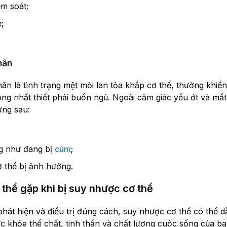
m soát;
;
hân
ân là tình trạng mệt mỏi lan tỏa khắp cơ thể, thường khiế
ông nhất thiết phải buồn ngủ. Ngoài cảm giác yếu ớt và mấ
ứng sau:
g như đang bị
cúm
;
 thể bị ảnh hưởng.
thể gặp khi bị suy nhược cơ thể
át hiện và điều trị đúng cách, suy nhược cơ thể có thể 
 khỏe thể chất, tinh thần và chất lượng cuộc sống của b