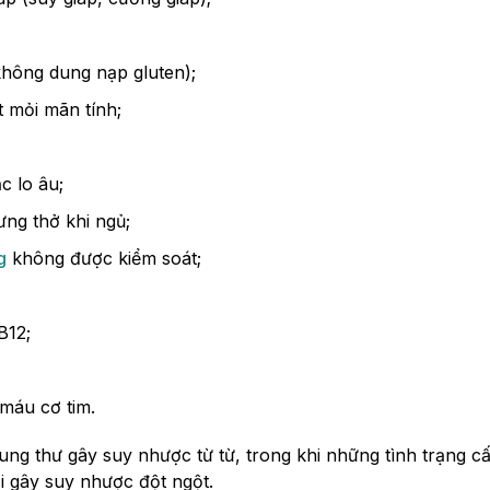
không dung nạp gluten);
 mỏi mãn tính;
 lo âu;
ưng thở khi ngủ;
g
không được kiểm soát;
B12;
 máu cơ tim.
ng thư gây suy nhược từ từ, trong khi những tình trạng c
ại gây suy nhược đột ngột.