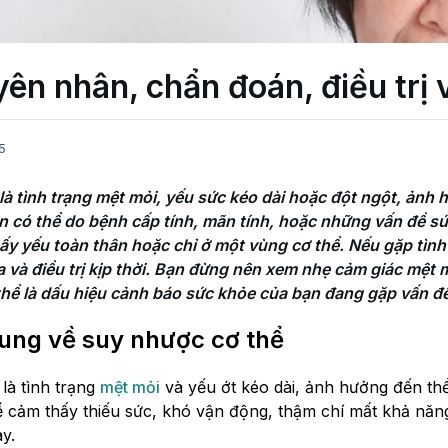
yên nhân, chẩn đoán, điều trị
5
à tình trạng mệt mỏi, yếu sức kéo dài hoặc đột ngột, ảnh h
 có thể do bệnh cấp tính, mãn tính, hoặc những vấn đề sứ
ấy yếu toàn thân hoặc chỉ ở một vùng cơ thể. Nếu gặp tình 
a và điều trị kịp thời. Bạn đừng nên xem nhẹ cảm giác mệt 
 thể là dấu hiệu cảnh báo sức khỏe của bạn đang gặp vấn đ
ung về suy nhược cơ thể
là tình trạng
mệt mỏi
và yếu ớt kéo dài, ảnh hưởng đến thể 
 cảm thấy thiếu sức, khó vận động, thậm chí mất khả năn
y.