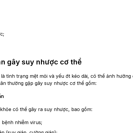
c;
n gây suy nhược cơ thể
à tình trạng mệt mỏi và yếu ớt kéo dài, có thể ảnh hưởng đ
ân thường gặp gây suy nhược cơ thể gồm:
ẩn
 khỏe có thể gây ra suy nhược, bao gồm:
bệnh nhiễm virus;
p (suy giáp, cường giáp);