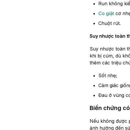
Run không kiể
Co giật
cơ nhẹ
Chuột rút.
Suy nhược toàn t
Suy nhược toàn th
khi bị cúm, dù kh
thêm các triệu ch
Sốt nhẹ;
Cảm giác giốn
Đau ở vùng cơ
Biến chứng có 
Nếu không được ph
ảnh hưởng đến sức