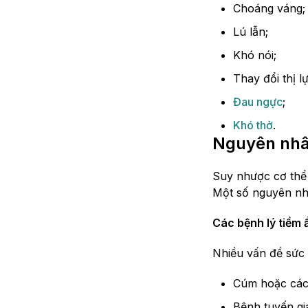
Choáng váng;
Lú lẫn;
Khó nói;
Thay đổi thị lự
Đau ngực
;
Khó thở
.
Nguyên nhâ
Suy nhược cơ thể l
Một số nguyên nh
Các bệnh lý tiềm 
Nhiều vấn đề sức
Cúm hoặc các 
Bệnh tuyến giá