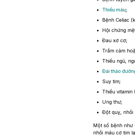
Thiếu máu
;
Bệnh Celiac (
Hội chứng mệt
Đau xơ cơ;
Trầm cảm hoặc
Thiếu ngủ, ng
Đái tháo đườn
Suy tim;
Thiếu vitamin 
Ung thư;
Đột quỵ, nhồi
Một số bệnh như u
nhồi máu cơ tim l