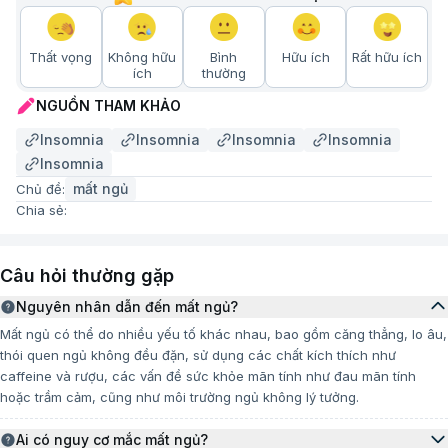
Bác sĩ sẽ hỏi bệnh và chỉ định thêm xét nghiệm cần thiết để chẩn đoán
mất ngủ
Thất vọng
Không hữu
Bình
Hữu ích
Rất hữu ích
ích
thường
Phương pháp điều trị mất ngủ hiệu quả
NGUỒN THAM KHẢO
Việc điều trị mất ngủ hiệu quả nhất thường đòi hỏi sự
Insomnia
Insomnia
Insomnia
Insomnia
kết hợp giữa nhiều phương pháp, trong đó chú trọng
Insomnia
xử lý nguyên nhân sâu xa và xây dựng thói quen ngủ
mất ngủ
Chủ đề:
khoa học. Một trong những phương pháp đã được
Chia sẻ:
chứng minh có tác dụng rõ rệt là:
Liệu pháp nhận thức – hành vi dành cho người mất
Câu hỏi thường gặp
ngủ (CBT-I):
Nguyên nhân dẫn đến mất ngủ?
Đây là phương pháp ưu tiên hàng đầu trong điều trị
Mất ngủ có thể do nhiều yếu tố khác nhau, bao gồm căng thẳng, lo âu,
mất ngủ kéo dài. CBT-I hỗ trợ người bệnh bằng cách:
thói quen ngủ không đều đặn, sử dụng các chất kích thích như
caffeine và rượu, các vấn đề sức khỏe mãn tính như đau mãn tính
Thay đổi những suy nghĩ tiêu cực và niềm tin sai
hoặc trầm cảm, cũng như môi trường ngủ không lý tưởng.
lệch về giấc ngủ.
Ai có nguy cơ mắc mất ngủ?
Phát triển các hành vi và thói quen ngủ lành