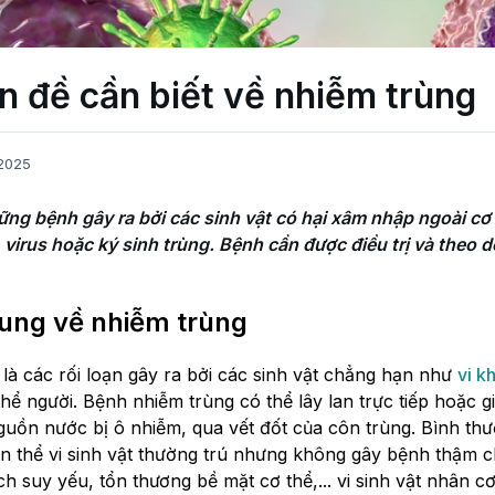
n đề cần biết về nhiễm trùng
/2025
ững bệnh gây ra bởi các sinh vật có hại xâm nhập ngoài cơ
, virus hoặc ký sinh trùng. Bệnh cần được điều trị và theo dõ
ung về nhiễm trùng
là các rối loạn gây ra bởi các sinh vật chẳng hạn như
vi k
thể người. Bệnh nhiễm trùng có thể lây lan trực tiếp hoặc g
uồn nước bị ô nhiễm, qua vết đốt của côn trùng. Bình thư
 thể vi sinh vật thường trú nhưng không gây bệnh thậm chí
ch suy yếu, tổn thương bề mặt cơ thể,... vi sinh vật nhân cơ