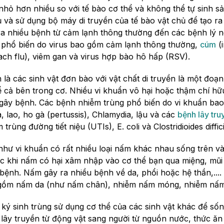
s nhỏ hơn nhiều so với tế bào cơ thể và không thể tự sinh
ủ và sử dụng bộ máy di truyền của tế bào vật chủ để tạo r
ra nhiều bệnh từ cảm lạnh thông thường đến các bệnh lý 
 phổ biến do virus bao gồm cảm lạnh thông thường,
cúm
(i
ach flu), viêm gan và virus hợp bào hô hấp (RSV).
 là các sinh vật đơn bào với vật chất di truyền là một đo
kể cả bên trong cơ. Nhiều vi khuẩn vô hại hoặc thậm chí h
 gây bệnh. Các bệnh nhiễm trùng phổ biến do vi khuẩn ba
 lao, ho gà (pertussis), Chlamydia, lậu và các
bệnh lây tru
rùng đường tiết niệu (UTIs), E. coli và Clostridioides difficile
hư vi khuẩn có rất nhiều loại nấm khác nhau sống trên và
c khi nấm có hại xâm nhập vào cơ thể bạn qua miệng, mũi ho
bệnh. Nấm gây ra nhiều bệnh về da, phổi hoặc hệ thần,...
gồm nấm da (như nấm chân), nhiễm nấm móng, nhiễm nấm 
 ký sinh trùng sử dụng cơ thể của các sinh vật khác để sốn
 lây truyền từ động vật sang người từ nguồn nước, thức ăn 