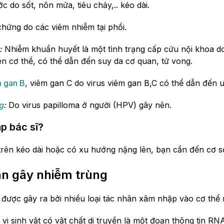
c do sốt, nôn mửa, tiêu chảy,.. kéo dài.
chứng do các viêm nhiễm tại phổi.
:
Nhiễm khuẩn huyết là một tình trạng cấp cứu nội khoa 
ên cơ thể, có thể dẫn đến suy da cơ quan, tử vong.
 gan B
, viêm gan C do virus viêm gan B,C có thể dẫn đến 
g
:
Do virus papilloma ở người (HPV) gây nên.
p bác sĩ?
 trên kéo dài hoặc có xu hướng nặng lên, bạn cần đến cơ 
n gây nhiễm trùng
được gây ra bởi nhiều loại tác nhân xâm nhập vào cơ thể 
 vi sinh vật có vật chất di truyền là một đoạn thông tin R