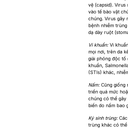
vệ (capsid). Viru
vào tế bào vật ch
chúng. Virus gây 
bệnh nhiễm trùng
dạ dày ruột (stom
Vi khuẩn:
Vi khuẩn
mọi nơi, trên da 
giải phóng độc tố
khuẩn, Salmonella,
(STIs) khác, nhiễm t
Nấm:
Cũng giống n
triển quá mức hoặ
chúng có thể gây 
biến do nấm bao 
Ký sinh trùng:
Các
trùng khác có thể