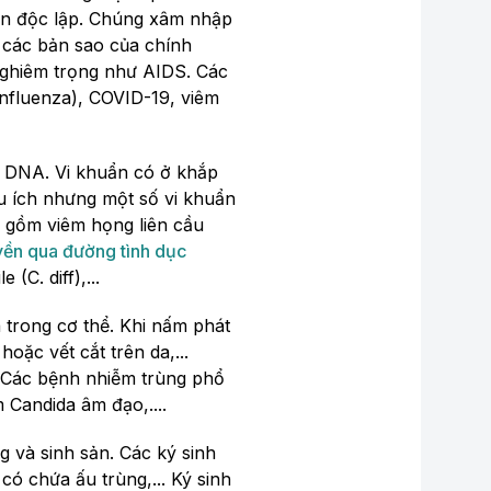
 sản độc lập. Chúng xâm nhập
a các bản sao của chính
nghiêm trọng như AIDS. Các
nfluenza), COVID-19, viêm
ạn DNA. Vi khuẩn có ở khắp
ữu ích nhưng một số vi khuẩn
o gồm viêm họng liên cầu
yền qua đường tình dục
 (C. diff),...
 trong cơ thể. Khi nấm phát
ặc vết cắt trên da,...
. Các bệnh nhiễm trùng phổ
Candida âm đạo,....
g và sinh sản. Các ký sinh
có chứa ấu trùng,... Ký sinh