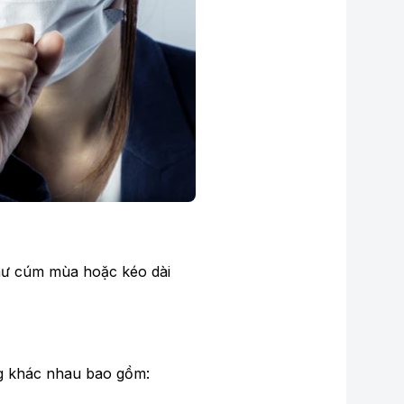
hư cúm mùa hoặc kéo dài
ng khác nhau bao gồm: