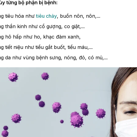
ùy từng bộ phận bị bệnh:
ng tiêu hóa như
tiêu chảy
, buồn nôn, nôn,...
g thần kinh như cổ gượng, co giật,...
ng hô hấp như ho, khạc đàm xanh,
 tiết niệu như tiểu gắt buốt, tiểu máu,...
ng da như vùng bệnh sưng, nóng, đỏ, có mủ,...