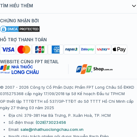
Quy chế hoạt động website/ứng dụng thương mại điện tử
Danh mục vắc xin
TÌM HIỂU THÊM
bán hàng
Kiến thức tiêm chủng
Chính sách nội dung
Khuyến mãi
CHỨNG NHẬN BỞI
Đội ngũ bác sĩ, chuyên gia
Chính sách bảo mật
Tôi nên tiêm gì?
Hệ thống trung tâm tiêm chủng
HỖ TRỢ THANH TOÁN
Chính sách bảo mật dữ liệu cá nhân
Tiêm chủng đi nước ngoài
Chính sách thanh toán
WEBSITE CÙNG FPT RETAIL
Chính sách đổi trả gói, mũi tiêm tại trung tâm tiêm chủng
FPT Long Châu
Chính sách “Gia đình là Số 1”
© 2007 - 2026 Công ty Cổ Phần Dược Phẩm FPT Long Châu Số ĐKKD
0315275368 cấp ngày 17/09/2018 tại Sở Kế hoạch Đầu tư TPHCM
Thể lệ chương trình “Tích điểm nhận đặc quyền”
GP thiết lập TTTĐTTH số 537/GP-TTĐT do Sở TTTT Hồ Chí Minh cấp
ngày 27 tháng 03 năm 2025
Địa chỉ: 379-381 Hai Bà Trưng, P. Xuân Hoà, TP. HCM
Số điện thoại:
(028)73023456
Email:
sale@nhathuoclongchau.com.vn
Người chịu trách nhiệm nội dung: Nguyễn Bạch Điệp