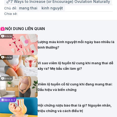
7 Ways to Increase (or Encourage) Ovulation Naturally
mang thai
kinh nguyệt
Chủ đề:
Chia sẻ:
NỘI DUNG LIÊN QUAN
Article
Lượng máu kinh nguyệt mỗi ngày bao nhiêu là
bình thường?
Article
Vì sao viêm lộ tuyến tử cung khi mang thai dễ
xảy ra? Mẹ bầu cần làm gì?
Article
Viêm lộ tuyến cổ tử cung khi đang mang thai:
Dấu hiệu và biến chứng
Bệnh A-Z
Hội chứng rượu bào thai là gì? Nguyên nhân,
triệu chứng và cách điều trị