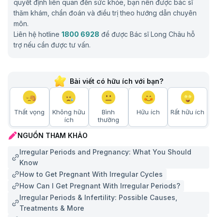
quyết định liên quan đến sức khỏe, bạn nên được bác sĩ
thăm khám, chẩn đoán và điều trị theo hướng dẫn chuyên
môn.
Liên hệ hotline
1800 6928
để được Bác sĩ Long Châu hỗ
trợ nếu cần được tư vấn.
Bài viết có hữu ích với bạn?
Thất vọng
Không hữu
Bình
Hữu ích
Rất hữu ích
ích
thường
NGUỒN THAM KHẢO
Irregular Periods and Pregnancy: What You Should
Know
How to Get Pregnant With Irregular Cycles
How Can I Get Pregnant With Irregular Periods?
Irregular Periods & Infertility: Possible Causes,
Treatments & More