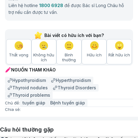
Liên hệ hotline
1800 6928
để được Bác sĩ Long Châu hỗ
trợ nếu cần được tư vấn.
Bài viết có hữu ích với bạn?
Thuốc lá có thể ảnh hưởng tới chức năng tuyến giáp
Phương pháp chẩn đoán và điều trị rối loạn
Thất vọng
Không hữu
Bình
Hữu ích
Rất hữu ích
tuyến giáp
ích
thường
NGUỒN THAM KHẢO
Phương pháp xét nghiệm và chẩn đoán rối loạn tuyến
giáp
Hypothyroidism
Hyperthyroidism
Thyroid nodules
Thyroid Disorders
Để chẩn đoán chính xác loại rối loạn và mức độ
Thyroid problems
nghiêm trọng của bệnh thì bác sĩ chuyên khoa sẽ chỉ
tuyến giáp
Bệnh tuyến giáp
Chủ đề:
định kết hợp các xét nghiệm máu và chẩn đoán hình
Chia sẻ:
ảnh, cụ thể:
Xét nghiệm định lượng TSH: Đây là xét nghiệm
Câu hỏi thường gặp
sàng lọc đầu tay và quan trọng nhất. Mức TSH