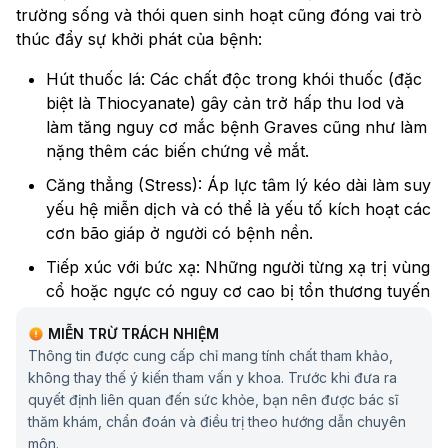
trường sống và thói quen sinh hoạt cũng đóng vai trò
thúc đẩy sự khởi phát của bệnh:
Hút thuốc lá: Các chất độc trong khói thuốc (đặc
biệt là Thiocyanate) gây cản trở hấp thu Iod và
làm tăng nguy cơ mắc bệnh Graves cũng như làm
nặng thêm các biến chứng về mắt.
Căng thẳng (Stress): Áp lực tâm lý kéo dài làm suy
yếu hệ miễn dịch và có thể là yếu tố kích hoạt các
cơn bão giáp ở người có bệnh nền.
Tiếp xúc với bức xạ: Những người từng xạ trị vùng
cổ hoặc ngực có nguy cơ cao bị tổn thương tuyến
giáp.
MIỄN TRỪ TRÁCH NHIỆM
Thông tin được cung cấp chỉ mang tính chất tham khảo,
không thay thế ý kiến tham vấn y khoa. Trước khi đưa ra
quyết định liên quan đến sức khỏe, bạn nên được bác sĩ
thăm khám, chẩn đoán và điều trị theo hướng dẫn chuyên
môn.