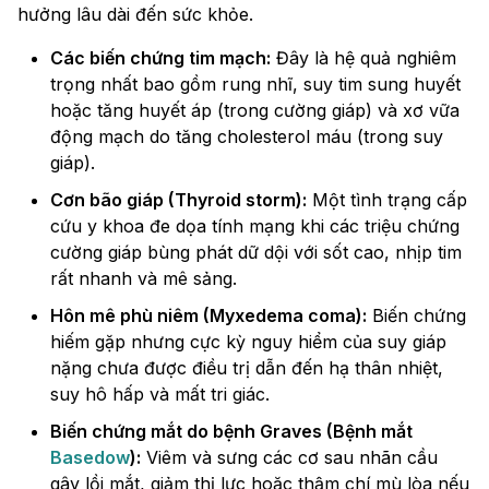
hưởng lâu dài đến sức khỏe.
Các biến chứng tim mạch:
Đây là hệ quả nghiêm
trọng nhất bao gồm rung nhĩ, suy tim sung huyết
hoặc tăng huyết áp (trong cường giáp) và xơ vữa
động mạch do tăng cholesterol máu (trong suy
giáp).
Cơn bão giáp (Thyroid storm):
Một tình trạng cấp
cứu y khoa đe dọa tính mạng khi các triệu chứng
cường giáp bùng phát dữ dội với sốt cao, nhịp tim
rất nhanh và mê sảng.
Hôn mê phù niêm (Myxedema coma):
Biến chứng
hiếm gặp nhưng cực kỳ nguy hiểm của suy giáp
nặng chưa được điều trị dẫn đến hạ thân nhiệt,
suy hô hấp và mất tri giác.
Biến chứng mắt do bệnh Graves (Bệnh mắt
Basedow
):
Viêm và sưng các cơ sau nhãn cầu
gây lồi mắt, giảm thị lực hoặc thậm chí mù lòa nếu