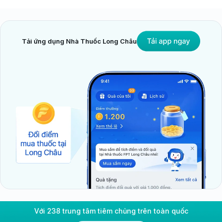
cơ. Một lối sống cân bằng giúp hệ miễn dịch hoạt
động hiệu quả và giảm thiểu nguy cơ mắc các bệnh tự
miễn tuyến giáp như:
Tải ứng dụng Nhà Thuốc Long Châu
Ngủ đủ giấc và kiểm soát căng thẳng bằng các bài
tập thư giãn như
yoga
hoặc thiền định để ổn định
hệ nội tiết.
Tuyệt đối không hút thuốc lá và tránh xa khói
thuốc lá thụ động vì đây là yếu tố nguy cơ hàng
đầu gây bệnh mắt do tuyến giáp.
Tập thể dục đều đặn với cường độ vừa phải để
tăng cường sức đề kháng và cải thiện tuần hoàn
máu.
Với 238 trung tâm tiêm chủng trên toàn quốc