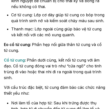
kinh nguyệt để chuẩn bị cho thai kỳ và bong ra
nếu không có thai.
Cơ tử cung: Lớp cơ dày giúp tử cung co bóp trong
quá trình sinh nở và kiểm soát chảy máu sau sinh.
Thanh mạc: Lớp ngoài cùng giúp bảo vệ tử cung
và kết nối với các mô xung quanh.
Eo cổ tử cung:
Phần hẹp nối giữa thân tử cung và cổ
tử cung.
Cổ tử cung
:
Phần dưới cùng, kết nối tử cung với âm
đạo. Cổ tử cung đóng vai trò như “cửa ngõ” cho tinh
trùng đi vào hoặc thai nhi đi ra ngoài trong quá trình
sinh.
Với cấu trúc đặc biệt, tử cung đảm bảo các chức năng
thiết yếu như:
Nơi làm tổ của hợp tử: Sau khi trứng được thụ
tinh, hợp tử di chuyển đến tử cung để làm tổ và