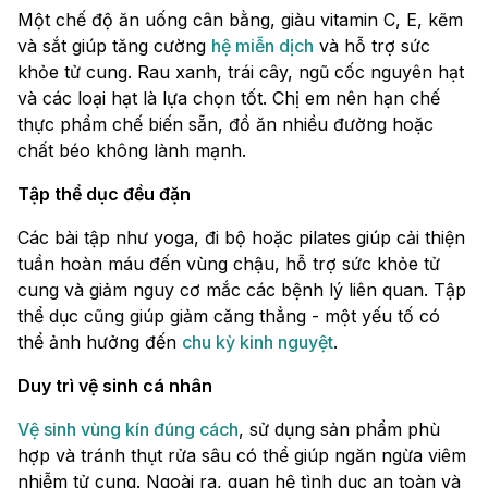
Một chế độ ăn uống cân bằng, giàu vitamin C, E, kẽm
và sắt giúp tăng cường
hệ miễn dịch
và hỗ trợ sức
khỏe tử cung. Rau xanh, trái cây, ngũ cốc nguyên hạt
và các loại hạt là lựa chọn tốt. Chị em nên hạn chế
thực phẩm chế biến sẵn, đồ ăn nhiều đường hoặc
chất béo không lành mạnh.
Tập thể dục đều đặn
Các bài tập như yoga, đi bộ hoặc pilates giúp cải thiện
tuần hoàn máu đến vùng chậu, hỗ trợ sức khỏe tử
cung và giảm nguy cơ mắc các bệnh lý liên quan. Tập
thể dục cũng giúp giảm căng thẳng - một yếu tố có
thể ảnh hưởng đến
chu kỳ kinh nguyệt
.
Duy trì vệ sinh cá nhân
Vệ sinh vùng kín đúng cách
, sử dụng sản phẩm phù
hợp và tránh thụt rửa sâu có thể giúp ngăn ngừa viêm
nhiễm tử cung. Ngoài ra, quan hệ tình dục an toàn và