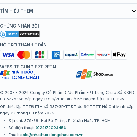
Quy chế hoạt động website/ứng dụng thương mại điện tử
Danh mục vắc xin
TÌM HIỂU THÊM
bán hàng
Kiến thức tiêm chủng
Chính sách nội dung
Khuyến mãi
CHỨNG NHẬN BỞI
Đội ngũ bác sĩ, chuyên gia
Chính sách bảo mật
Tôi nên tiêm gì?
Hệ thống trung tâm tiêm chủng
HỖ TRỢ THANH TOÁN
Chính sách bảo mật dữ liệu cá nhân
Tiêm chủng đi nước ngoài
Chính sách thanh toán
WEBSITE CÙNG FPT RETAIL
Chính sách đổi trả gói, mũi tiêm tại trung tâm tiêm chủng
FPT Long Châu
Chính sách “Gia đình là Số 1”
© 2007 - 2026 Công ty Cổ Phần Dược Phẩm FPT Long Châu Số ĐKKD
0315275368 cấp ngày 17/09/2018 tại Sở Kế hoạch Đầu tư TPHCM
Thể lệ chương trình “Tích điểm nhận đặc quyền”
GP thiết lập TTTĐTTH số 537/GP-TTĐT do Sở TTTT Hồ Chí Minh cấp
ngày 27 tháng 03 năm 2025
Địa chỉ: 379-381 Hai Bà Trưng, P. Xuân Hoà, TP. HCM
Số điện thoại:
(028)73023456
Email:
sale@nhathuoclongchau.com.vn