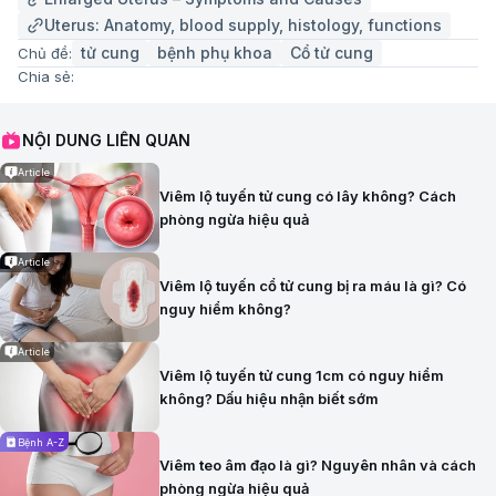
Uterus: Anatomy, blood supply, histology, functions
tử cung
bệnh phụ khoa
Cổ tử cung
Chủ đề:
Chia sẻ:
NỘI DUNG LIÊN QUAN
Article
Viêm lộ tuyến tử cung có lây không? Cách
phòng ngừa hiệu quả
Article
Viêm lộ tuyến cổ tử cung bị ra máu là gì? Có
nguy hiểm không?
Article
Viêm lộ tuyến tử cung 1cm có nguy hiểm
không? Dấu hiệu nhận biết sớm
Bệnh A-Z
Viêm teo âm đạo là gì? Nguyên nhân và cách
phòng ngừa hiệu quả