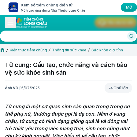
Xem sổ tiêm chủng điện tử
MỞ
Mở trong ứng dụng Nhà Thuốc Long Châu
Yêu cầu tư vấn
Kiến thức tiêm chủng
Thông tin sức khỏe
Sức khỏe giới tính
Tử cung: Cấu tạo, chức năng và cách bảo
vệ sức khỏe sinh sản
Chữ lớn
Ánh Vũ
15/07/2025
Chữ lớn
Tử cung là một cơ quan sinh sản quan trọng trong cơ 
thể phụ nữ, thường được gọi là dạ con. Nằm ở vùng 
chậu, tử cung có hình dạng giống quả lê và đóng vai 
trò thiết yếu trong việc mang thai, sinh con cũng như 
chu kỳ kinh nguyệt. Việc hiểu rõ về cấu tạo, chức 