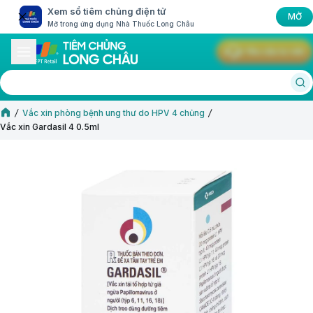
Xem sổ tiêm chủng điện tử
MỞ
Mở trong ứng dụng Nhà Thuốc Long Châu
Yêu cầu tư vấn
Vắc xin Gardasil 4 0.5ml
Vắc xin phòng bệnh ung thư do HPV 4 chủng
Vắc xin Gardasil 4 0.5ml