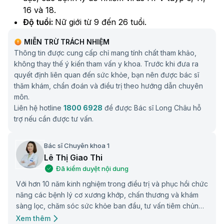
16 và 18.​
Độ tuổi:
Nữ giới từ 9 đến 26 tuổi.​
Lịch tiêm chủng:
3 mũi theo phác đồ 0 - 2 - 6
MIỄN TRỪ TRÁCH NHIỆM
tháng. Nếu tiêm sớm (từ tròn 9 - dưới 14 tuổi), chỉ
Thông tin được cung cấp chỉ mang tính chất tham khảo,
cần 2 mũi (cách nhau 6 tháng).
không thay thế ý kiến tham vấn y khoa. Trước khi đưa ra
Hiệu quả bảo vệ:
Khả năng phòng ngừa 4 chủng
quyết định liên quan đến sức khỏe, bạn nên được bác sĩ
HPV là 6, 11, 16 và 18, hiệu quả bảo vệ khoảng
thăm khám, chẩn đoán và điều trị theo hướng dẫn chuyên
90%, ít tác dụng phụ nghiêm trọng.
môn.
Phụ nữ mang thai:
Không khuyến cáo tiêm trong
Liên hệ hotline
1800 6928
để được Bác sĩ Long Châu hỗ
thời kỳ mang thai.
trợ nếu cần được tư vấn.
Thông tin bệnh lý
Vắc xin Gardasil (vắc xin tái tổ hợp tứ giá ngừa
Bác sĩ Chuyên khoa 1
Papillomavirus ở người (tuýp 6, 11, 16, 18) phòng ngừa:
Lê Thị Giao Thi
Ung thư cổ tử cung
Đã kiểm duyệt nội dung
và
sùi mào gà
do virus HPV là bệnh
lây truyền qua đường tình dục và có thể gây biến
Với hơn 10 năm kinh nghiệm trong điều trị và phục hồi chức
chứng nghiêm trọng. Ung thư cổ tử cung là nguyên
năng các bệnh lý cơ xương khớp, chấn thương và khám
nhân gây tử vong hàng đầu ở phụ nữ trong độ tuổi 25
sàng lọc, chăm sóc sức khỏe ban đầu, tư vấn tiêm chủng
- 64 tại Việt Nam với tỉ lệ mắc bệnh trong 5 năm
và điều trị các bệnh lý ngoại trú. Được trang bị nền tảng
Xem thêm