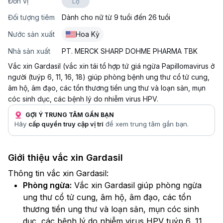
Đơn vị
Lọ
Đối tượng tiêm
Dành cho nữ từ 9 tuổi đến 26 tuổi
Nước sản xuất
Hoa Kỳ
Nhà sản xuất
PT. MERCK SHARP DOHME PHARMA TBK
Vắc xin Gardasil (vắc xin tái tổ hợp tứ giá ngừa Papillomavirus ở
người (tuýp 6, 11, 16, 18) giúp phòng bệnh ung thư cổ tử cung,
âm hộ, âm đạo, các tổn thương tiền ung thư và loạn sản, mụn
cóc sinh dục, các bệnh lý do nhiễm virus HPV.
GỢI Ý TRUNG TÂM GẦN BẠN
Hãy
cấp quyền truy cập vị trí
để xem trung tâm gần bạn.
Giới thiệu vắc xin Gardasil
Thông tin vắc xin Gardasil:
Phòng ngừa:
Vắc xin Gardasil giúp phòng ngừa
ung thư cổ tử cung, âm hộ, âm đạo, các tổn
thương tiền ung thư và loạn sản, mụn cóc sinh
dục, các bệnh lý do nhiễm virus HPV tuýp 6, 11,