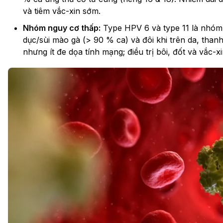
và tiêm vắc-xin sớm.
Nhóm nguy cơ thấp:
Type HPV 6 và type 11 là nhóm
dục/sùi mào gà (> 90 % ca) và đôi khi trên da, tha
nhưng ít đe dọa tính mạng; điều trị bôi, đốt và vắc-xi