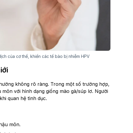
dịch của cơ thể, khiến các tế bào bị nhiễm HPV
iới
hường không rõ ràng. Trong một số trường hợp,
u môn với hình dạng giống mào gà/súp lơ. Người
khi quan hệ tình dục.
 hậu môn.