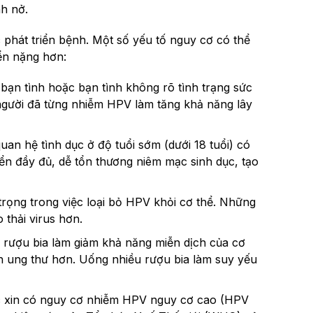
nh nở.
 phát triển bệnh. Một số yếu tố nguy cơ có thể
ển nặng hơn:
 bạn tình hoặc bạn tình không rõ tình trạng sức
gười đã từng nhiễm HPV làm tăng khả năng lây
uan hệ tình dục ở độ tuổi sớm (dưới 18 tuổi) có
ển đầy đủ, dễ tổn thương niêm mạc sinh dục, tạo
trọng trong việc loại bỏ HPV khỏi cơ thể. Những
 thải virus hơn.
g rượu bia làm giảm khả năng miễn dịch của cơ
nh ung thư hơn. Uống nhiều rượu bia làm suy yếu
c xin có nguy cơ nhiễm HPV nguy cơ cao (HPV