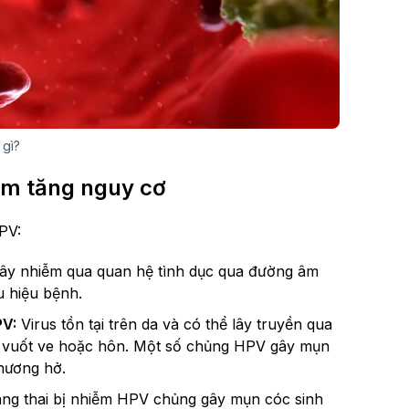
 gì?
àm tăng nguy cơ
PV:
lây nhiễm qua quan hệ tình dục qua đường âm
 hiệu bệnh.
PV:
Virus tồn tại trên da và có thể lây truyền qua
m, vuốt ve hoặc hôn. Một số chủng HPV gây mụn
thương hở.
g thai bị nhiễm HPV chủng gây mụn cóc sinh