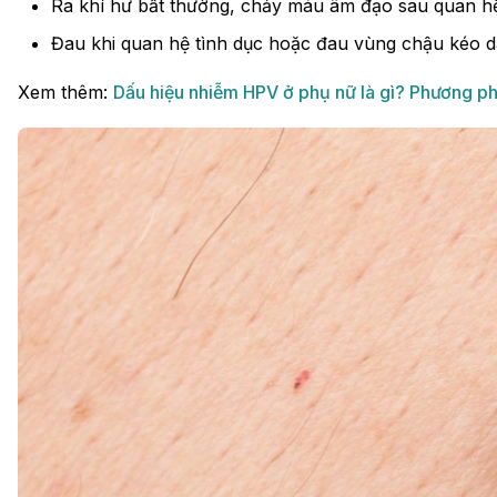
Ra khí hư bất thường, chảy máu âm đạo sau quan hệ
Đau khi quan hệ tình dục hoặc đau vùng chậu kéo dà
Xem thêm:
Dấu hiệu nhiễm HPV ở phụ nữ là gì? Phương ph