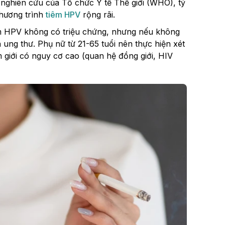
o nghiên cứu của Tổ chức Y tế Thế giới (WHO), tỷ
chương trình
tiêm HPV
rộng rãi.
m HPV không có triệu chứng, nhưng nếu không
 ung thư. Phụ nữ từ 21-65 tuổi nên thực hiện xét
iới có nguy cơ cao (quan hệ đồng giới, HIV