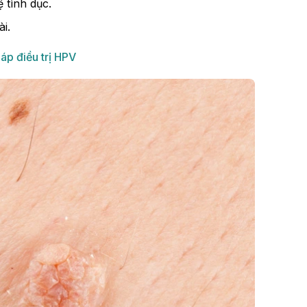
 tình dục.
i.
áp điều trị HPV