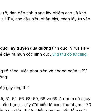
rõ, dẫn đến tình trạng lây nhiễm cao và khó
irus HPV, các dấu hiệu nhận biết, cách lây truyền
người lây truyền qua đường tình dục
. Virus HPV
hể gây ra mụn cóc sinh dục,
ung thư cổ tử cung
,
g rõ ràng. Việc phát hiện và phòng ngừa HPV
ồng.
độ gây ung thư:
, 45, 51, 52, 56, 58, 59, 66 và 68 là nhóm có nguy
 hầu họng… gây đột biến tế bào, thủ phạm ~ 70
dẳng gây tổn thương tiền ung thư; cần tầm soát