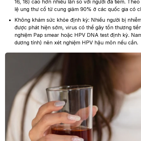
16, 18) cao hơn nhiều lần so với người đã tiêm. The
lệ ung thư cổ tử cung giảm 90% ở các quốc gia có 
Không khám sức khỏe định kỳ: Nhiều người bị nhiễ
được phát hiện sớm, virus có thể gây tổn thương tiền
nghiệm Pap smear hoặc HPV DNA test định kỳ. Nam g
dương tính) nên xét nghiệm HPV hậu môn nếu cần.