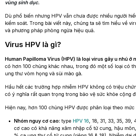
vùng sinh dục.
Dù phổ biến nhưng HPV vẫn chưa được nhiều người hiểu 
kiểm soát. Trong bài viết này, chúng ta sẽ tìm hiểu về v
và phương pháp phòng ngừa hiệu quả.
Virus HPV là gì?
Human Papilloma Virus (HPV) là loại virus gây u nhú ở 
có hơn 100 chủng khác nhau, trong đó một số loại có t
ung thư vòm họng và sùi mào gà.
Hầu hết các trường hợp nhiễm HPV không có triệu chứn
có ý nghĩa rất quan trọng trong bảo vệ sức khỏe cộng đ
Hiện nay, hơn 100 chủng HPV được phân loại theo mức 
Nhóm nguy cơ cao:
type
HPV 16
, 18, 31, 33, 35, 39
cơ cao có khả năng xâm nhập cổ tử cung, hậu môn,
% ca ung thư cổ tử cung (riêng 16 & 18). Nhiễm dai 