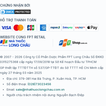
Kiến thức tiêm chủng
Chính sách nội dung
Khuyến mãi
CHỨNG NHẬN BỞI
Đội ngũ bác sĩ, chuyên gia
Chính sách bảo mật
Tôi nên tiêm gì?
Hệ thống trung tâm tiêm chủng
HỖ TRỢ THANH TOÁN
Chính sách bảo mật dữ liệu cá nhân
Tiêm chủng đi nước ngoài
Chính sách thanh toán
WEBSITE CÙNG FPT RETAIL
Chính sách đổi trả gói, mũi tiêm tại trung tâm tiêm chủng
FPT Long Châu
Chính sách “Gia đình là Số 1”
© 2007 - 2026 Công ty Cổ Phần Dược Phẩm FPT Long Châu Số ĐKKD
0315275368 cấp ngày 17/09/2018 tại Sở Kế hoạch Đầu tư TPHCM
Thể lệ chương trình “Tích điểm nhận đặc quyền”
GP thiết lập TTTĐTTH số 537/GP-TTĐT do Sở TTTT Hồ Chí Minh cấp
ngày 27 tháng 03 năm 2025
Địa chỉ: 379-381 Hai Bà Trưng, P. Xuân Hoà, TP. HCM
Số điện thoại:
(028)73023456
Email:
sale@nhathuoclongchau.com.vn
Người chịu trách nhiệm nội dung: Nguyễn Bạch Điệp