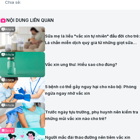
Chia sẻ:
NỘI DUNG LIÊN QUAN
Article
Sữa mẹ là liều "vắc xin tự nhiên" đầu đời cho trẻ:
Lá chắn miễn dịch quý giá từ những giọt sữa
đầu tiên
Article
Vắc xin ung thư: Hiểu sao cho đúng?
Article
5 bệnh có thể gây nguy hại cho não bộ: Phòng
ngừa ngay nhờ vắc xin
Article
Trước ngày tựu trường, phụ huynh nên kiểm tra
những mũi vắc xin nào cho trẻ?
Quizz
Người mắc đái tháo đường nên tiêm vắc xin