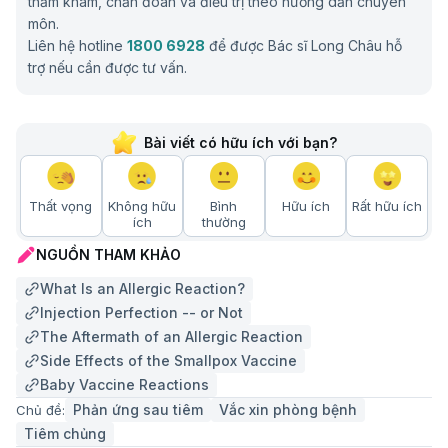
thăm khám, chẩn đoán và điều trị theo hướng dẫn chuyên
môn.
Liên hệ hotline
1800 6928
để được Bác sĩ Long Châu hỗ
trợ nếu cần được tư vấn.
Bài viết có hữu ích với bạn?
Thất vọng
Không hữu
Bình
Hữu ích
Rất hữu ích
ích
thường
NGUỒN THAM KHẢO
What Is an Allergic Reaction?
Injection Perfection -- or Not
The Aftermath of an Allergic Reaction
Side Effects of the Smallpox Vaccine
Baby Vaccine Reactions
Phản ứng sau tiêm
Vắc xin phòng bệnh
Chủ đề:
Tiêm chủng