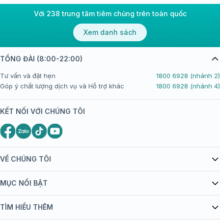
Với 238 trung tâm tiêm chủng trên toàn quốc
Xem danh sách
TỔNG ĐÀI (8:00-22:00)
Tư vấn và đặt hẹn
1800 6928 (nhánh 2)
Góp ý chất lượng dịch vụ và Hỗ trợ khác
1800 6928 (nhánh 4)
KẾT NỐI VỚI CHÚNG TÔI
VỀ CHÚNG TÔI
Giới thiệu Tiêm Chủng FPT Long Châu
MỤC NỔI BẬT
Quy chế hoạt động website/ứng dụng thương mại điện tử
Danh mục vắc xin
TÌM HIỂU THÊM
bán hàng