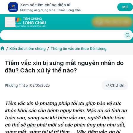
Xem sổ tiêm chủng điện tử
MỞ
Mở trong ứng dụng Nhà Thuốc Long Châu
Yêu cầu tư vấn
Kiến thức tiêm chủng
Thông tin vắc xin theo Đối tượng
Tiêm vắc xin bị sưng mắt nguyên nhân do
đâu? Cách xử lý thế nào?
Chữ lớn
Phương Thảo
02/05/2025
Chữ lớn
Tiêm vắc xin là phương pháp tối ưu giúp bảo vệ sức 
khỏe khỏi các căn bệnh nguy hiểm. Mặc dù có tính an 
toàn cao, song sau khi tiêm vắc xin, người được tiêm 
có thể sẽ gặp phải một số các phản ứng phụ như sốt, 
sưng mắt, sưng tại vị trí tiêm,... Vậy, tiêm vắc xin bị 