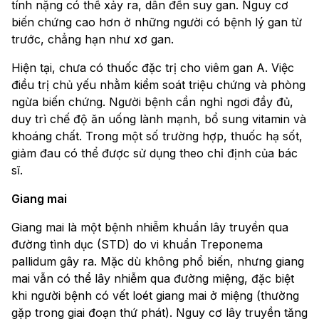
tính nặng có thể xảy ra, dẫn đến suy gan. Nguy cơ
biến chứng cao hơn ở những người có bệnh lý gan từ
trước, chẳng hạn như xơ gan.
Hiện tại, chưa có thuốc đặc trị cho viêm gan A. Việc
điều trị chủ yếu nhằm kiểm soát triệu chứng và phòng
ngừa biến chứng. Người bệnh cần nghỉ ngơi đầy đủ,
duy trì chế độ ăn uống lành mạnh, bổ sung vitamin và
khoáng chất. Trong một số trường hợp, thuốc hạ sốt,
giảm đau có thể được sử dụng theo chỉ định của bác
sĩ.
Giang mai
Giang mai là một bệnh nhiễm khuẩn lây truyền qua
đường tình dục (STD) do vi khuẩn Treponema
pallidum gây ra. Mặc dù không phổ biến, nhưng giang
mai vẫn có thể lây nhiễm qua đường miệng, đặc biệt
khi người bệnh có vết loét giang mai ở miệng (thường
gặp trong giai đoạn thứ phát). Nguy cơ lây truyền tăng