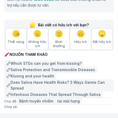
trợ nếu cần được tư vấn.
Bài viết có hữu ích với bạn?
Thất vọng
Không hữu
Bình
Hữu ích
Rất hữu ích
ích
thường
NGUỒN THAM KHẢO
Which STDs can you get from kissing?
Saliva Protection and Transmissible Diseases
Kissing and your health
Does Saliva Have Health Risks? 3 Ways Germs Can
Spread
Infectious Diseases That Spread Through Saliva
Bệnh truyền nhiễm
tai mũi họng
Chủ đề:
Chia sẻ: