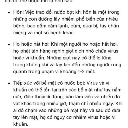
bọt có thể được mô tả như sau:
Hôn: Việc trao đổi nước bọt khi hôn là một trong
những con đường lây nhiễm phổ biến của nhiều
bệnh, bao gồm cảm lạnh, cúm, quai bị, tay chân
miệng và một số bệnh khác.
Ho hoặc hắt hơi: Khi một người ho hoặc hắt hơi,
họ phát tán hàng nghìn giọt dịch nhỏ chứa virus
hoặc vi khuẩn. Những giọt này có thể lơ lửng
trong không khí và lây lan đến những người xung
quanh trong phạm vi khoảng 1–2 mét.
Tiếp xúc với bề mặt có nước bọt: Virus và vi
khuẩn có thể tồn tại trên các bề mặt như tay nắm
cửa, điện thoại di động, bàn làm việc và nhiều đồ
vật khác trong nhiều giờ, thậm chí nhiều ngày. Khi
ai đó chạm vào những bề mặt này và sau đó đưa
tay lên mặt, họ có nguy cơ nhiễm virus hoặc vi
khuẩn.