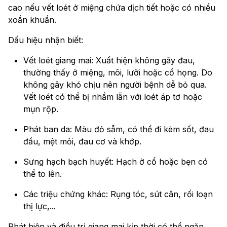
cao nếu vết loét ở miệng chứa dịch tiết hoặc có nhiều
xoắn khuẩn.
Dấu hiệu nhận biết:
Vết loét giang mai: Xuất hiện không gây đau,
thường thấy ở miệng, môi, lưỡi hoặc cổ họng. Do
không gây khó chịu nên người bệnh dễ bỏ qua.
Vết loét có thể bị nhầm lẫn với loét áp tơ hoặc
mụn rộp.
Phát ban da: Màu đỏ sẫm, có thể đi kèm sốt, đau
đầu, mệt mỏi, đau cơ và khớp.
Sưng hạch bạch huyết: Hạch ở cổ hoặc bẹn có
thể to lên.
Các triệu chứng khác: Rụng tóc, sút cân, rối loạn
thị lực,...
Phát hiện và điều trị giang mai kịp thời có thể ngăn