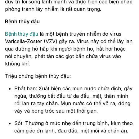
duy trì lối sống lành mạnh và thực hiện các biện pháp
phòng tránh lây nhiễm là rất quan trọng.
Bệnh thủy đậu
Bệnh thủy đậu
là một bệnh truyền nhiễm do virus
Varicella-Zoster (VZV) gây ra. Virus này có thể lây lan
qua đường hô hấp khi người bệnh ho, hắt hơi hoặc
nói chuyện, phát tán các giọt bắn chứa virus vào
không khí.
Triệu chứng bệnh thủy đậu:
Phát ban: Xuất hiện các mụn nước chứa dịch, gây
ngứa, thường bắt đầu từ da đầu, mặt, thân mình
rồi lan ra tay chân. Mụn nước có thể vỡ ra, đóng
vảy và bong tróc sau một thời gian.
Sốt: Thường ở mức nhẹ đến trung bình, kèm theo
cảm giác ớn lạnh, đau đầu, mệt mỏi và chán ăn.