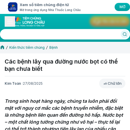
Xem sổ tiêm chủng điện tử
MỞ
Mở trong ứng dụng Nhà Thuốc Long Châu
Yêu cầu tư vấn
Kiến thức tiêm chủng
Bệnh
Các bệnh lây qua đường nước bọt có thể
bạn chưa biết
Chữ lớn
Kim Toàn
27/08/2025
Chữ lớn
Trong sinh hoạt hàng ngày, chúng ta luôn phải đối 
mặt với nguy cơ mắc các bệnh truyền nhiễm, đặc biệt 
là những bệnh liên quan đến đường hô hấp. Nước bọt 
– một chất lỏng tưởng chừng như vô hại – thực tế lại 
có thể trở thành phương tiện lây lan của nhiều căn 