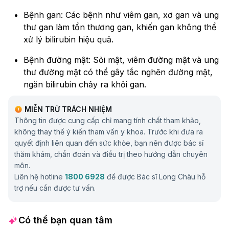
Bệnh gan: Các bệnh như viêm gan, xơ gan và ung
thư gan làm tổn thương gan, khiến gan không thể
xử lý bilirubin hiệu quả.
Bệnh đường mật: Sỏi mật, viêm đường mật và ung
thư đường mật có thể gây tắc nghẽn đường mật,
ngăn bilirubin chảy ra khỏi gan.
Bệnh máu: Các bệnh gây phá hủy tế bào hồng
MIỄN TRỪ TRÁCH NHIỆM
cầu quá mức, như thiếu máu tán huyết, làm tăng
Thông tin được cung cấp chỉ mang tính chất tham khảo,
sản xuất bilirubin.
không thay thế ý kiến tham vấn y khoa. Trước khi đưa ra
quyết định liên quan đến sức khỏe, bạn nên được bác sĩ
Tiền sử gia đình: Một số bệnh gan và rối loạn
thăm khám, chẩn đoán và điều trị theo hướng dẫn chuyên
chuyển hóa di truyền có thể làm tăng nguy cơ
môn.
vàng da.
Liên hệ hotline
1800 6928
để được Bác sĩ Long Châu hỗ
trợ nếu cần được tư vấn.
Sử dụng thuốc: Một số loại thuốc có thể gây tổn
thương gan hoặc ảnh hưởng đến khả năng xử lý
bilirubin.
Có thể bạn quan tâm