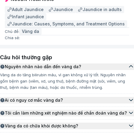
Viêm gan: Dùng thuốc kháng virus hoặc steroid.
Adult Jaundice
Jaundice
Jaundice in adults
Infant jaundice
Xơ gan: Điều trị các biến chứng và kiểm soát
Jaundice: Causes, Symptoms, and Treatment Options
bệnh.
Vàng da
Chủ đề:
Ung thư gan: Phẫu thuật, hóa trị hoặc xạ trị.
Chia sẻ:
Bệnh đường mật:
Câu hỏi thường gặp
Sỏi mật: Phẫu thuật hoặc nội soi để loại bỏ sỏi.
Nguyên nhân nào dẫn đến vàng da?
Viêm đường mật: Dùng kháng sinh.
Vàng da do tăng bilirubin máu, vì gan không xử lý tốt. Nguyên nhân
gồm bệnh gan (viêm, xơ, ung thư), bệnh đường mật (sỏi, viêm, ung
Ung thư đường mật: Phẫu thuật, hóa trị hoặc xạ
thư), bệnh máu (tan máu), hoặc do thuốc, nhiễm trùng.
trị.
Ai có nguy cơ mắc vàng da?
Bệnh máu:
Trẻ sơ sinh (đặc biệt sinh non, nhóm máu khác mẹ), người bệnh gan
(viêm, xơ, ung thư), người bệnh đường mật (sỏi, viêm, ung thư), người
Tôi cần làm những xét nghiệm nào để chẩn đoán vàng da?
Thiếu máu tán huyết: Truyền máu hoặc dùng
bệnh máu (tan máu), người uống rượu, dùng thuốc hại gan, người gốc
Các xét nghiệm chẩn đoán vàng da bao gồm:
thuốc.
Á.
Xét nghiệm máu (đo bilirubin, kiểm tra chức năng gan).
Vàng da có chữa khỏi được không?
Xét nghiệm nước tiểu (đo urobilinogen).
Vàng da có thể chữa khỏi nếu điều trị đúng nguyên nhân. Vàng da sơ