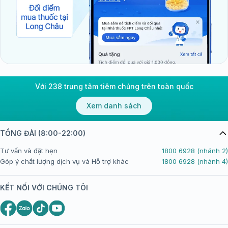
Vắc xin MMR
(sởi, quai bị, rubella): Ngăn rubella
bẩm sinh, có thể dẫn đến tổn thương gan và vàng
da ở trẻ nếu mẹ nhiễm khi mang thai.
Tiêm phòng đúng lịch, đặc biệt cho trẻ sơ sinh và phụ
nữ trước thai kỳ, cùng với theo dõi sức khỏe, giúp
giảm nguy cơ.
Với 238 trung tâm tiêm chủng trên toàn quốc
Xem danh sách
TỔNG ĐÀI (8:00-22:00)
Tư vấn và đặt hẹn
1800 6928 (nhánh 2)
Góp ý chất lượng dịch vụ và Hỗ trợ khác
1800 6928 (nhánh 4)
KẾT NỐI VỚI CHÚNG TÔI
Không đặc hiệu