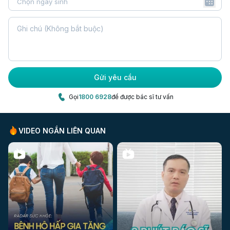
phân.
Điều trị triệu chứng:
Giảm ngứa: Dùng thuốc kháng Histamin hoặc
Cholestyramine.
Chế độ sinh hoạt và phòng ngừa vàng da
Gửi yêu cầu
Những thói quen sinh hoạt có thể giúp bạn hạn chế
Gọi
1800 6928
để được bác sĩ tư vấn
diễn tiến của vàng da
Chế độ sinh hoạt:
VIDEO NGẮN LIÊN QUAN
Tập thể dục thường xuyên: Tập thể dục giúp cải
thiện chức năng gan và tăng cường sức khỏe tổng
thể. Các bài tập như đi bộ, chạy bộ, yoga đều có
lợi.
Tránh các chất độc hại: Hạn chế tiếp xúc với hóa
chất độc hại và thuốc trừ sâu. Không sử dụng
thuốc lá.