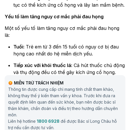
tục có thể kích ứng cổ họng và lây lan mầm bệnh.
Yếu tố làm tăng nguy cơ mắc phải đau họng
Một số yếu tố làm tăng nguy cơ mắc phải đau họng
là:
Tuổi:
Trẻ em từ 3 đến 15 tuổi có nguy cơ bị đau
họng cao nhất do hệ miễn dịch yếu.
Tiếp xúc với khói thuốc lá:
Cả hút thuốc chủ động
và thụ động đều có thể gây kích ứng cổ họng.
Ngoài ra, hút thuốc lá còn làm tăng nguy cơ mắc
MIỄN TRỪ TRÁCH NHIỆM
các bệnh ung thư miệng, họng và thanh quản.
Thông tin được cung cấp chỉ mang tính chất tham khảo,
không thay thế ý kiến tham vấn y khoa. Trước khi đưa ra
Tiếp xúc với chất kích thích hóa học:
Các hạt
quyết định liên quan đến sức khỏe, bạn nên được bác sĩ
trong không khí từ quá trình đốt nhiên liệu hóa
thăm khám, chẩn đoán và điều trị theo hướng dẫn chuyên
thạch và các hóa chất gia dụng có thể gây kích
môn.
ứng cổ họng.
Liên hệ hotline
1800 6928
để được Bác sĩ Long Châu hỗ
trợ nếu cần được tư vấn.