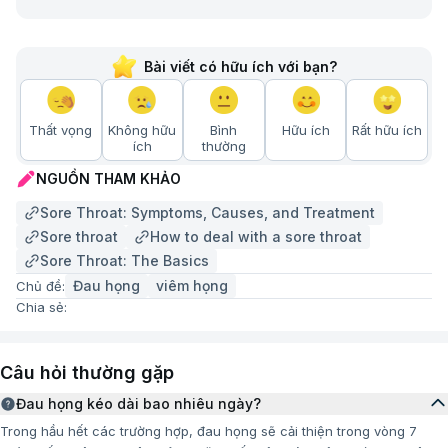
Bài viết có hữu ích với bạn?
Thất vọng
Không hữu
Bình
Hữu ích
Rất hữu ích
ích
thường
NGUỒN THAM KHẢO
Sore Throat: Symptoms, Causes, and Treatment
Phương pháp chẩn đoán và điều trị đau họng
Sore throat
How to deal with a sore throat
Sore Throat: The Basics
Phương pháp chẩn đoán và xét nghiệm đau họng
Đau họng
viêm họng
Chủ đề:
Chia sẻ:
Trong quá trình thăm khám, bác sĩ chuyên khoa tai
mũi họng sẽ hỏi về các triệu chứng của bạn và sử
dụng đèn pin để kiểm tra phần sau của cổ họng nhằm
Câu hỏi thường gặp
phát hiện tình trạng đỏ, sưng hoặc xuất hiện các đốm
Đau họng kéo dài bao nhiêu ngày?
trắng. Bác sĩ cũng có thể sờ vào hai bên cổ để kiểm
Trong hầu hết các trường hợp, đau họng sẽ cải thiện trong vòng 7
tra xem bạn có bị sưng hạch bạch huyết hay không.