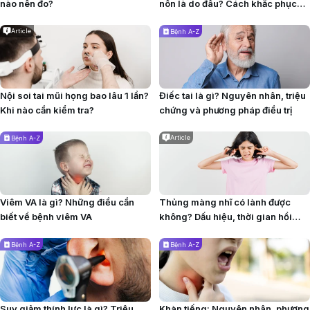
nào nên đo?
nôn​ là do đâu? Cách khắc phục
tình trạng này
Article
Bệnh A-Z
Nội soi tai mũi họng bao lâu 1 lần?
Điếc tai là gì? Nguyên nhân, triệu
Khi nào cần kiểm tra?
chứng và phương pháp điều trị
Article
Bệnh A-Z
Viêm VA là gì? Những điều cần
Thủng màng nhĩ có lành được
biết về bệnh viêm VA
không? Dấu hiệu, thời gian hồi
phục
Bệnh A-Z
Bệnh A-Z
Suy giảm thính lực là gì? Triệu
Khàn tiếng: Nguyên nhân, phương