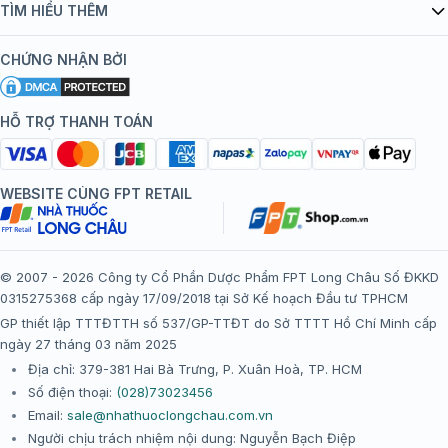
Danh mục vắc xin
TÌM HIỂU THÊM
bán hàng
Kiến thức tiêm chủng
Chính sách nội dung
Khuyến mãi
CHỨNG NHẬN BỞI
Đội ngũ bác sĩ, chuyên gia
Chính sách bảo mật
Tôi nên tiêm gì?
Hệ thống trung tâm tiêm chủng
HỖ TRỢ THANH TOÁN
Chính sách bảo mật dữ liệu cá nhân
Tiêm chủng đi nước ngoài
Chính sách thanh toán
WEBSITE CÙNG FPT RETAIL
Chính sách đổi trả gói, mũi tiêm tại trung tâm tiêm chủng
FPT Long Châu
Chính sách “Gia đình là Số 1”
© 2007 - 2026 Công ty Cổ Phần Dược Phẩm FPT Long Châu Số ĐKKD
0315275368 cấp ngày 17/09/2018 tại Sở Kế hoạch Đầu tư TPHCM
Thể lệ chương trình “Tích điểm nhận đặc quyền”
GP thiết lập TTTĐTTH số 537/GP-TTĐT do Sở TTTT Hồ Chí Minh cấp
ngày 27 tháng 03 năm 2025
Địa chỉ: 379-381 Hai Bà Trưng, P. Xuân Hoà, TP. HCM
Số điện thoại:
(028)73023456
Email:
sale@nhathuoclongchau.com.vn
Người chịu trách nhiệm nội dung: Nguyễn Bạch Điệp