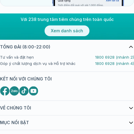
Với 238 trung tâm tiêm chủng trên toàn quốc
Xem danh sách
TỔNG ĐÀI (8:00-22:00)
Tư vấn và đặt hẹn
1800 6928 (nhánh 2)
Góp ý chất lượng dịch vụ và Hỗ trợ khác
1800 6928 (nhánh 4)
KẾT NỐI VỚI CHÚNG TÔI
VỀ CHÚNG TÔI
Giới thiệu Tiêm Chủng FPT Long Châu
MỤC NỔI BẬT
Quy chế hoạt động website/ứng dụng thương mại điện tử