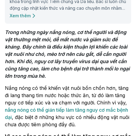
khoa trong lĩnh vực Tiêm chủng và Da liễu. Bác sĩ luôn chủ
động cập nhật kiến thức và nâng cao chuyên môn nhằm
mang đến những thông tin hữu ích cho cộng đồng.
Xem thêm
Trong những ngày nắng nóng, cơ thể người và động 
vật thường mệt mỏi, dễ mất nước và giảm sức đề 
kháng. Đây chính là điều kiện thuận lợi khiến các loài 
vật nuôi như chó, mèo trở nên cáu gắt, dễ cắn người 
hơn. Khi đó, nguy cơ lây truyền virus dại qua vết cắn 
cũng tăng cao, làm cho bệnh dại trở thành mối lo ngại 
lớn trong mùa hè.
Nắng nóng có thể khiến vật nuôi bồn chồn hơn, tăng
đi lang thang tìm nước hoặc thức ăn, từ đó làm tăng
nguy cơ tiếp xúc và va chạm với người. Chính vì vậy,
nắng nóng có thể gián tiếp làm tăng nguy cơ mắc bệnh
dại
, đặc biệt ở những khu vực có nhiều động vật nuôi
chưa được tiêm phòng đầy đủ.