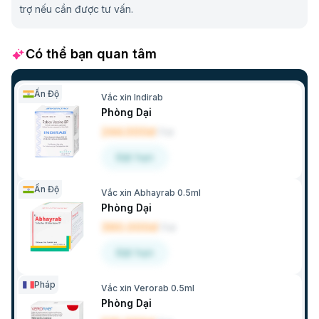
trợ nếu cần được tư vấn.
Có thể bạn quan tâm
Ấn Độ
Vắc xin Indirab
Phòng Dại
244.000đ
/
Lọ
Đặt hẹn
Ấn Độ
Vắc xin Abhayrab 0.5ml
Phòng Dại
390.000đ
/
Lọ
Đặt hẹn
Pháp
Vắc xin Verorab 0.5ml
Phòng Dại