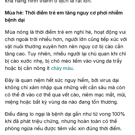
khả năng hình thành ổ dịch là rất lớn.
Mùa hè: Thời điểm trẻ em tăng nguy cơ phơi nhiễm
bệnh dại
Mùa nóng là thời điểm trẻ em nghỉ hè, hoạt động vui
chơi ngoài trời nhiều hơn, người lớn cũng tiếp xúc với
vật nuôi thường xuyên hơn nên nguy cơ bị cào cắn
tăng cao. Tuy nhiên, nhiều người lại chủ quan khi chỉ
bị cào xước nhẹ, bị chó mèo liếm vào vùng da trầy
hoặc bị cắn nông ít
chảy máu
.
Đây là quan niệm hết sức nguy hiểm, bởi virus dại
không chỉ xâm nhập qua những vết cắn sâu mà còn
có thể đi vào cơ thể qua vết cào, niêm mạc mắt, mũi,
miệng hoặc bất kỳ vùng da nào đang tổn thương.
Điều đáng lo ngại là bệnh dại gần như tử vong 100%
khi đã phát triệu chứng, nhưng hoàn toàn có thể
phòng ngừa nếu được tiêm vắc xin đúng thời điểm.