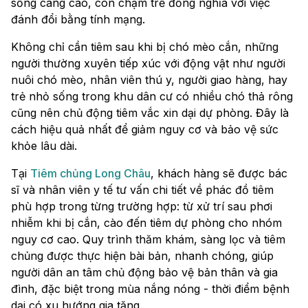
sống càng cao, còn chậm trễ đồng nghĩa với việc
đánh đổi bằng tính mạng.
Không chỉ cần tiêm sau khi bị chó mèo cắn, những
người thường xuyên tiếp xúc với động vật như người
nuôi chó mèo, nhân viên thú y, người giao hàng, hay
trẻ nhỏ sống trong khu dân cư có nhiều chó thả rông
cũng nên chủ động tiêm vắc xin dại dự phòng. Đây là
cách hiệu quả nhất để giảm nguy cơ và bảo vệ sức
khỏe lâu dài.
Tại
Tiêm chủng Long Châu
, khách hàng sẽ được bác
sĩ và nhân viên y tế tư vấn chi tiết về phác đồ tiêm
phù hợp trong từng trường hợp: từ xử trí sau phơi
nhiễm khi bị cắn, cào đến tiêm dự phòng cho nhóm
nguy cơ cao. Quy trình thăm khám, sàng lọc và tiêm
chủng được thực hiện bài bản, nhanh chóng, giúp
người dân an tâm chủ động bảo vệ bản thân và gia
đình, đặc biệt trong mùa nắng nóng - thời điểm bệnh
dại có xu hướng gia tăng.