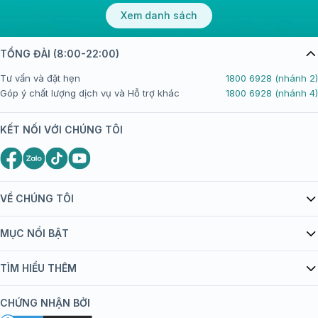
Xem danh sách
TỔNG ĐÀI (8:00-22:00)
Tư vấn và đặt hẹn
1800 6928 (nhánh 2)
Góp ý chất lượng dịch vụ và Hỗ trợ khác
1800 6928 (nhánh 4)
KẾT NỐI VỚI CHÚNG TÔI
VỀ CHÚNG TÔI
Giới thiệu Tiêm Chủng FPT Long Châu
MỤC NỔI BẬT
Quy chế hoạt động website/ứng dụng thương mại điện tử
Danh mục vắc xin
TÌM HIỂU THÊM
bán hàng
Kiến thức tiêm chủng
Chính sách nội dung
Khuyến mãi
CHỨNG NHẬN BỞI
Đội ngũ bác sĩ, chuyên gia