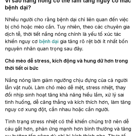
Vì sao nắng nóng có thể làm tăng nguy cơ mắc
bệnh dại?
Nhiều người cho rằng bệnh dại chỉ liên quan đến việc
bị chó hoặc mèo cắn. Tuy nhiên, theo các chuyên gia
dịch tễ, thời tiết nắng nóng chính là yếu tố xúc tác
khiến nguy cơ
bệnh dại
gia tăng rõ rệt bởi ít nhất bốn
nguyên nhân quan trọng sau đây.
Chó mèo dễ stress, kích động và hung dữ hơn trong
thời tiết oi bức
Nắng nóng làm giảm ngưỡng chịu đựng của cả người
lẫn vật nuôi. Làm chó mèo dễ mệt, stress nhiệt, thay
đổi nhịp sinh hoạt tăng khả năng hiểu lầm, xử lý sai
tình huống, dễ căng thẳng và kích thích hơn, làm tăng
nguy cơ xung đột, cắn nhau hoặc cắn người.
Tình trạng stress nhiệt có thể khiến chúng trở nên dễ
cáu gắt hơn, phản ứng mạnh hơn bình thường và tăng