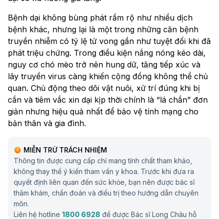
Bệnh dại không bùng phát rầm rộ như nhiều dịch
bệnh khác, nhưng lại là một trong những căn bệnh
truyền nhiễm có tỷ lệ tử vong gần như tuyệt đối khi đã
phát triệu chứng. Trong điều kiện nắng nóng kéo dài,
nguy cơ chó mèo trở nên hung dữ, tăng tiếp xúc và
lây truyền virus càng khiến cộng đồng không thể chủ
quan. Chủ động theo dõi vật nuôi, xử trí đúng khi bị
cắn và tiêm vắc xin dại kịp thời chính là “lá chắn” đơn
giản nhưng hiệu quả nhất để bảo vệ tính mạng cho
bản thân và gia đình.
MIỄN TRỪ TRÁCH NHIỆM
Thông tin được cung cấp chỉ mang tính chất tham khảo,
không thay thế ý kiến tham vấn y khoa. Trước khi đưa ra
quyết định liên quan đến sức khỏe, bạn nên được bác sĩ
thăm khám, chẩn đoán và điều trị theo hướng dẫn chuyên
môn.
Liên hệ hotline
1800 6928
để được Bác sĩ Long Châu hỗ