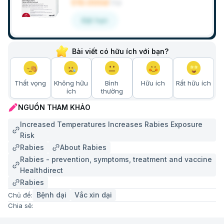
510.000đ
/
Lọ
Đặt hẹn
Bài viết có hữu ích với bạn?
Thất vọng
Không hữu
Bình
Hữu ích
Rất hữu ích
ích
thường
NGUỒN THAM KHẢO
Increased Temperatures Increases Rabies Exposure
Risk
Rabies
About Rabies
Rabies - prevention, symptoms, treatment and vaccine
Healthdirect
Rabies
Bệnh dại
Vắc xin dại
Chủ đề:
Chia sẻ: