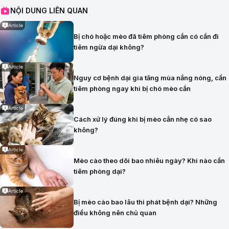
NỘI DUNG LIÊN QUAN
Article
Bị chó hoặc mèo đã tiêm phòng cắn có cần đi
tiêm ngừa dại không?
Article
Nguy cơ bệnh dại gia tăng mùa nắng nóng, cần
tiêm phòng ngay khi bị chó mèo cắn
Article
Cách xử lý đúng khi bị mèo cắn nhẹ có sao
không?
Article
Mèo cào theo dõi bao nhiêu ngày? Khi nào cần
tiêm phòng dại?
Article
Bị mèo cào bao lâu thì phát bệnh dại? Những
điều không nên chủ quan