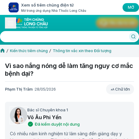
Xem sổ tiêm chủng điện tử
MỞ
Mở trong ứng dụng Nhà Thuốc Long Châu
Yêu cầu tư vấn
Kiến thức tiêm chủng
Thông tin vắc xin theo Đối tượng
Vì sao nắng nóng dễ làm tăng nguy cơ mắc
bệnh dại?
Chữ lớn
Phạm Thị Trâm
28/05/2026
Chữ lớn
Bác sĩ Chuyên khoa 1
Võ Âu Phi Yến
Đã kiểm duyệt nội dung
Có nhiều năm kinh nghiệm từ lâm sàng đến giảng dạy y