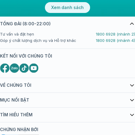
Xem danh sách
TỔNG ĐÀI (8:00-22:00)
Tư vấn và đặt hẹn
1800 6928 (nhánh 2)
Góp ý chất lượng dịch vụ và Hỗ trợ khác
1800 6928 (nhánh 4)
KẾT NỐI VỚI CHÚNG TÔI
VỀ CHÚNG TÔI
Giới thiệu Tiêm Chủng FPT Long Châu
MỤC NỔI BẬT
Quy chế hoạt động website/ứng dụng thương mại điện tử
Danh mục vắc xin
TÌM HIỂU THÊM
bán hàng
Kiến thức tiêm chủng
Chính sách nội dung
Khuyến mãi
CHỨNG NHẬN BỞI