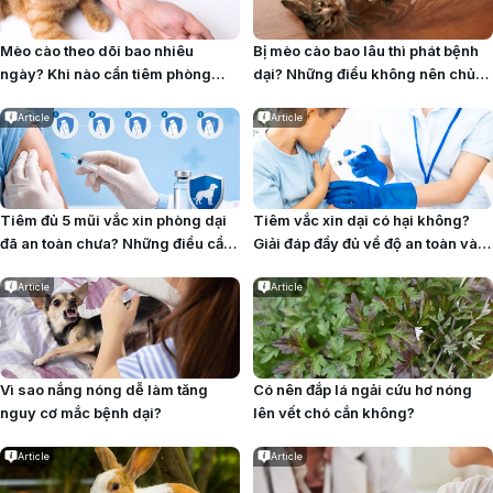
Mèo cào theo dõi bao nhiêu
Bị mèo cào bao lâu thì phát bệnh
ngày? Khi nào cần tiêm phòng
dại? Những điều không nên chủ
dại?
quan
Article
Article
Tiêm đủ 5 mũi vắc xin phòng dại
Tiêm vắc xin dại có hại không?
đã an toàn chưa? Những điều cần
Giải đáp đầy đủ về độ an toàn và
biết
tác dụng phụ
Article
Article
Vì sao nắng nóng dễ làm tăng
Có nên đắp lá ngải cứu hơ nóng
nguy cơ mắc bệnh dại?
lên vết chó cắn không?
Article
Article