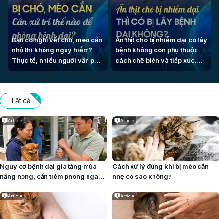
Bạn có nghĩ vết chó, mèo cắn
Ăn thịt chó bị nhiễm dại có lây
nhỏ thì không nguy hiểm?
bệnh không còn phụ thuộc
Thực tế, nhiều người vẫn phải
cách chế biến và tiếp xúc.
tiêm vắc xin phòng dại sau
Nguy cơ đặc biệt đáng lưu ý
khi phơi nhiễm. CDC khuyến
khi giết mổ hoặc ăn thịt sống,
cáo cần xử trí đúng và đến cơ
tái từ con vật mắc dại.
Tất cả
sở y tế càng sớm càng tốt.
Article
Article
Nguy cơ bệnh dại gia tăng mùa
Cách xử lý đúng khi bị mèo cắn
nắng nóng, cần tiêm phòng ngay
nhẹ có sao không?
khi bị chó mèo cắn
Article
Article