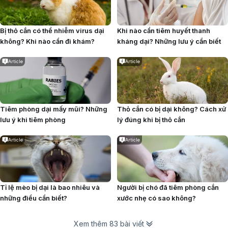
Bị thỏ cắn có thể nhiễm virus dại
Khi nào cần tiêm huyết thanh
không? Khi nào cần đi khám?
kháng dại? Những lưu ý cần biết
Article
Article
Tiêm phòng dại mấy mũi? Những
Thỏ cắn có bị dại không? Cách xử
lưu ý khi tiêm phòng
lý đúng khi bị thỏ cắn
Article
Article
Tỉ lệ mèo bị dại là bao nhiêu và
Người bị chó đã tiêm phòng cắn
những điều cần biết?
xước nhẹ có sao không?
Xem thêm 83 bài viết