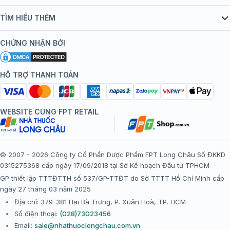
Quy chế hoạt động website/ứng dụng thương mại điện tử
Danh mục vắc xin
TÌM HIỂU THÊM
bán hàng
Kiến thức tiêm chủng
Chính sách nội dung
Khuyến mãi
CHỨNG NHẬN BỞI
Đội ngũ bác sĩ, chuyên gia
Chính sách bảo mật
Tôi nên tiêm gì?
Hệ thống trung tâm tiêm chủng
HỖ TRỢ THANH TOÁN
Chính sách bảo mật dữ liệu cá nhân
Tiêm chủng đi nước ngoài
Chính sách thanh toán
WEBSITE CÙNG FPT RETAIL
Chính sách đổi trả gói, mũi tiêm tại trung tâm tiêm chủng
FPT Long Châu
Chính sách “Gia đình là Số 1”
© 2007 - 2026 Công ty Cổ Phần Dược Phẩm FPT Long Châu Số ĐKKD
0315275368 cấp ngày 17/09/2018 tại Sở Kế hoạch Đầu tư TPHCM
Thể lệ chương trình “Tích điểm nhận đặc quyền”
GP thiết lập TTTĐTTH số 537/GP-TTĐT do Sở TTTT Hồ Chí Minh cấp
ngày 27 tháng 03 năm 2025
Địa chỉ: 379-381 Hai Bà Trưng, P. Xuân Hoà, TP. HCM
Số điện thoại:
(028)73023456
Email:
sale@nhathuoclongchau.com.vn