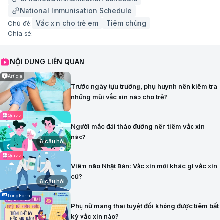
National Immunisation Schedule
Vắc xin cho trẻ em
Tiêm chủng
Chủ đề:
Chia sẻ:
NỘI DUNG LIÊN QUAN
Article
Trước ngày tựu trường, phụ huynh nên kiểm tra
những mũi vắc xin nào cho trẻ?
Quizz
Người mắc đái tháo đường nên tiêm vắc xin
nào?
6 câu hỏi
Quizz
Viêm não Nhật Bản: Vắc xin mới khác gì vắc xin
cũ?
6 câu hỏi
LongForm
Phụ nữ mang thai tuyệt đối không được tiêm bất
kỳ vắc xin nào?