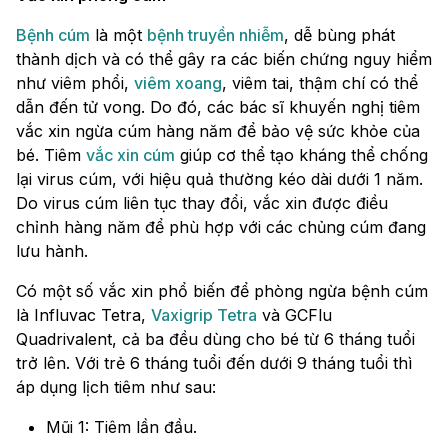
Bệnh cúm
là một
bệnh truyền nhiễm
, dễ bùng phát
thành dịch và có thể gây ra các biến chứng nguy hiểm
như viêm phổi,
viêm xoang
, viêm tai, thậm chí có thể
dẫn đến tử vong. Do đó, các bác sĩ khuyến nghị tiêm
vắc xin ngừa cúm hàng năm để bảo vệ sức khỏe của
bé. Tiêm
vắc xin cúm
giúp cơ thể tạo kháng thể chống
lại virus cúm, với hiệu quả thường kéo dài dưới 1 năm.
Do virus cúm liên tục thay đổi, vắc xin được điều
chỉnh hàng năm để phù hợp với các chủng cúm đang
lưu hành.
Có một số vắc xin phổ biến để phòng ngừa bệnh cúm
là Influvac Tetra,
Vaxigrip Tetra
và GCFlu
Quadrivalent, cả ba đều dùng cho bé từ 6 tháng tuổi
trở lên. Với trẻ 6 tháng tuổi đến dưới 9 tháng tuổi thì
áp dụng lịch tiêm như sau:
Mũi 1: Tiêm lần đầu.