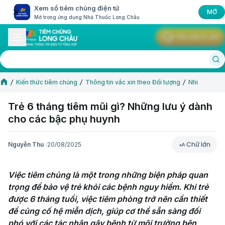
Xem sổ tiêm chủng điện tử
MỞ
Mở trong ứng dụng Nhà Thuốc Long Châu
Yêu cầu tư vấn
Kiến thức tiêm chủng
Thông tin vắc xin theo Đối tượng
Nhi
Trẻ 6 tháng tiêm mũi gì? Những lưu ý dành
cho các bậc phụ huynh
Chữ lớn
Nguyễn Thu
20/08/2025
Chữ lớn
Việc tiêm chủng là một trong những biện pháp quan 
trọng để bảo vệ trẻ khỏi các bệnh nguy hiểm. Khi trẻ 
được 6 tháng tuổi, việc tiêm phòng trở nên cần thiết 
để củng cố hệ miễn dịch, giúp cơ thể sẵn sàng đối 
phó với các tác nhân gây bệnh từ môi trường bên 