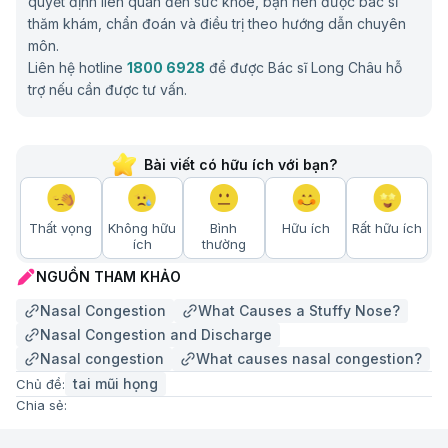
quyết định liên quan đến sức khỏe, bạn nên được bác sĩ
thăm khám, chẩn đoán và điều trị theo hướng dẫn chuyên
môn.
Liên hệ hotline
1800 6928
để được Bác sĩ Long Châu hỗ
trợ nếu cần được tư vấn.
Bài viết có hữu ích với bạn?
Thất vọng
Không hữu
Bình
Hữu ích
Rất hữu ích
ích
thường
NGUỒN THAM KHẢO
Nasal Congestion
What Causes a Stuffy Nose?
Nasal Congestion and Discharge
Nasal congestion
What causes nasal congestion?
tai mũi họng
Chủ đề:
Chia sẻ: