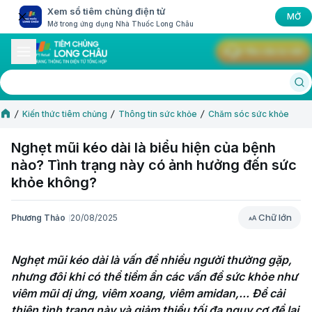
Xem sổ tiêm chủng điện tử
MỞ
Mở trong ứng dụng Nhà Thuốc Long Châu
Yêu cầu tư vấn
Kiến thức tiêm chủng
Thông tin sức khỏe
Chăm sóc sức khỏe
Nghẹt mũi kéo dài là biểu hiện của bệnh
nào? Tình trạng này có ảnh hưởng đến sức
khỏe không?
Chữ lớn
Phương Thảo
20/08/2025
Chữ lớn
Nghẹt mũi kéo dài là vấn đề nhiều người thường gặp, 
nhưng đôi khi có thể tiềm ẩn các vấn đề sức khỏe như 
viêm mũi dị ứng, viêm xoang, viêm amidan,... Để cải 
thiện tình trạng này và giảm thiểu tối đa nguy cơ để lại 