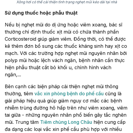
Xông hơi có thể cải thiện tình trạng nghẹt mũi kéo dài tại nhà
Sử dụng thuốc hoặc phẫu thuật
Nếu bị nghẹt mũi do dị ứng hoặc viêm xoang, bác sĩ
thường chỉ định thuốc xịt mũi có chứa thành phần
Corticosteroid giúp giảm viêm. Đồng thời, có thể được
kê thêm đơn bổ sung các thuốc kháng sinh hay xịt co
mạch. Với các trường hợp nghẹt mũi nguyên nhân bởi
polyp mũi hoặc lệch vách ngăn, bệnh nhân cần thực
hiện phẫu thuật cắt bỏ khối u, chỉnh hình vách
ngăn,...
Bên cạnh các biện pháp cải thiện nghẹt mũi thông
thường, tiêm
vắc xin phòng bệnh do phế cầu
cũng là
giải pháp hiệu quả giúp giảm nguy cơ mắc các bệnh
nhiễm trùng đường hô hấp trên như viêm xoang, viêm
tai giữa - những nguyên nhân phổ biến gây tắc nghẽn
mũi. Trung tâm
Tiêm chủng Long Châu
hiện cung cấp
đa dạng các loại vắc xin phế cầu phù hợp với nhiều