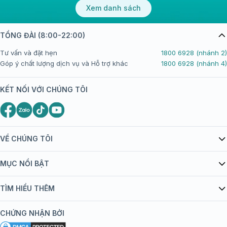
Xem danh sách
TỔNG ĐÀI (8:00-22:00)
Tư vấn và đặt hẹn
1800 6928 (nhánh 2)
Góp ý chất lượng dịch vụ và Hỗ trợ khác
1800 6928 (nhánh 4)
KẾT NỐI VỚI CHÚNG TÔI
VỀ CHÚNG TÔI
Giới thiệu Tiêm Chủng FPT Long Châu
MỤC NỔI BẬT
Quy chế hoạt động website/ứng dụng thương mại điện tử
Danh mục vắc xin
TÌM HIỂU THÊM
bán hàng
Kiến thức tiêm chủng
Chính sách nội dung
Khuyến mãi
CHỨNG NHẬN BỞI
Đội ngũ bác sĩ, chuyên gia