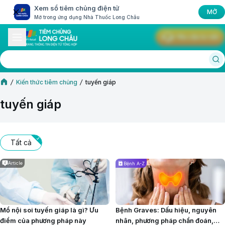
Xem sổ tiêm chủng điện tử
MỞ
Mở trong ứng dụng Nhà Thuốc Long Châu
Yêu cầu tư vấn
Kiến thức tiêm chủng
tuyến giáp
tuyến giáp
Tất cả
Article
Bệnh A-Z
Mổ nội soi tuyến giáp là gì? Ưu
Bệnh Graves: Dấu hiệu, nguyên
điểm của phương pháp này
nhân, phương pháp chẩn đoán,