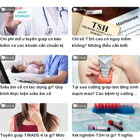
điều trị và phòng ngừa
Article
Article
Chi phí mổ u tuyến giáp có bảo
Chỉ số TSH cao có nguy hiểm
hiểm và các khoản cần chuẩn bị
không? Những điều cần biết
Article
Article
Siêu âm cổ có tác dụng gì? Quy
Tại sao cường giáp làm tăng sinh
trình thực hiện siêu âm cổ
mạch máu? Các bệnh lý cường
giáp thường gây tăng sinh mạch
Article
Article
Tuyến giáp TIRADS 4 là gì? Mức
Xét nghiệm TSH là gì? Ý nghĩa