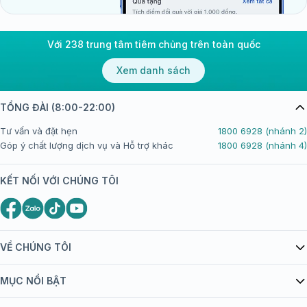
Với 238 trung tâm tiêm chủng trên toàn quốc
Xem danh sách
TỔNG ĐÀI (8:00-22:00)
Tư vấn và đặt hẹn
1800 6928 (nhánh 2)
Góp ý chất lượng dịch vụ và Hỗ trợ khác
1800 6928 (nhánh 4)
KẾT NỐI VỚI CHÚNG TÔI
VỀ CHÚNG TÔI
Giới thiệu Tiêm Chủng FPT Long Châu
MỤC NỔI BẬT
Quy chế hoạt động website/ứng dụng thương mại điện tử