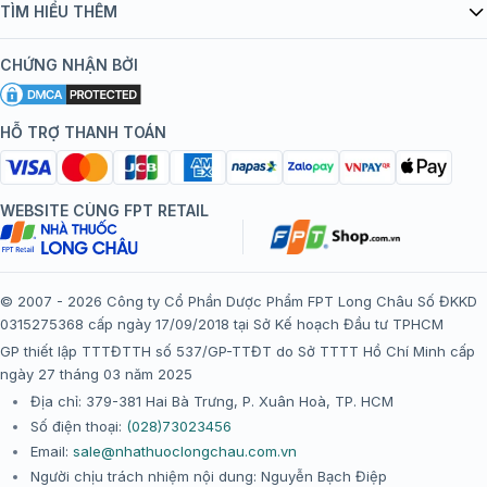
Danh mục vắc xin
TÌM HIỂU THÊM
bán hàng
Kiến thức tiêm chủng
Chính sách nội dung
Khuyến mãi
CHỨNG NHẬN BỞI
Đội ngũ bác sĩ, chuyên gia
Chính sách bảo mật
Tôi nên tiêm gì?
Hệ thống trung tâm tiêm chủng
HỖ TRỢ THANH TOÁN
Chính sách bảo mật dữ liệu cá nhân
Tiêm chủng đi nước ngoài
Chính sách thanh toán
WEBSITE CÙNG FPT RETAIL
Chính sách đổi trả gói, mũi tiêm tại trung tâm tiêm chủng
FPT Long Châu
Chính sách “Gia đình là Số 1”
© 2007 - 2026 Công ty Cổ Phần Dược Phẩm FPT Long Châu Số ĐKKD
0315275368 cấp ngày 17/09/2018 tại Sở Kế hoạch Đầu tư TPHCM
Thể lệ chương trình “Tích điểm nhận đặc quyền”
GP thiết lập TTTĐTTH số 537/GP-TTĐT do Sở TTTT Hồ Chí Minh cấp
ngày 27 tháng 03 năm 2025
Địa chỉ: 379-381 Hai Bà Trưng, P. Xuân Hoà, TP. HCM
Số điện thoại:
(028)73023456
Email:
sale@nhathuoclongchau.com.vn
Người chịu trách nhiệm nội dung: Nguyễn Bạch Điệp