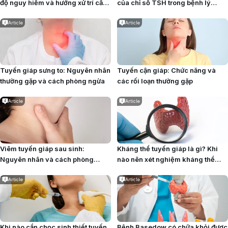
độ nguy hiểm và hướng xử trí cần
của chỉ số TSH trong bệnh lý
biết
tuyến giáp
Article
Article
Tuyến giáp sưng to: Nguyên nhân
Tuyến cận giáp: Chức năng và
thường gặp và cách phòng ngừa
các rối loạn thường gặp
Article
Article
Viêm tuyến giáp sau sinh:
Kháng thể tuyến giáp là gì? Khi
Nguyên nhân và cách phòng
nào nên xét nghiệm kháng thể
ngừa
tuyến giáp?
Article
Article
Khi nào cần chọc sinh thiết tuyến
Bệnh Basedow có chữa khỏi được