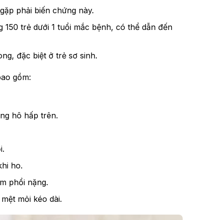
 gặp phải biến chứng này.
 150 trẻ dưới 1 tuổi mắc bệnh, có thể dẫn đến
g, đặc biệt ở trẻ sơ sinh.
 bao gồm:
ờng hô hấp trên.
i.
hi ho.
êm phổi nặng.
mệt mỏi kéo dài.