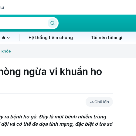
tử
 🔥
Hệ thống tiêm chủng
Tôi nên tiêm gì
c khỏe
phòng ngừa vi khuẩn ho
Chữ lớn
ây ra bệnh ho gà. Đây là một bệnh nhiễm trùng 
dội và có thể đe dọa tính mạng, đặc biệt ở trẻ sơ 