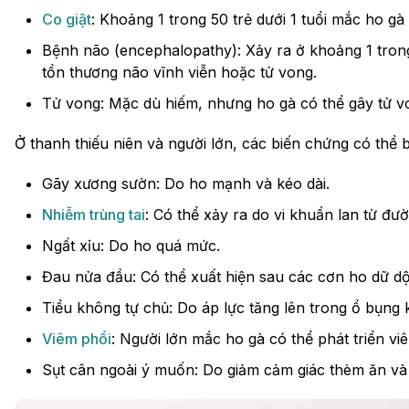
Co giật
: Khoảng 1 trong 50 trẻ dưới 1 tuổi mắc ho gà
Bệnh não (encephalopathy): Xảy ra ở khoảng 1 trong
tổn thương não vĩnh viễn hoặc tử vong.
Tử vong: Mặc dù hiếm, nhưng ho gà có thể gây tử von
Ở thanh thiếu niên và người lớn, các biến chứng có thể
Gãy xương sườn: Do ho mạnh và kéo dài.
Nhiễm trùng tai
: Có thể xảy ra do vi khuẩn lan từ đư
Ngất xỉu: Do ho quá mức.
Đau nửa đầu: Có thể xuất hiện sau các cơn ho dữ dộ
Tiểu không tự chủ: Do áp lực tăng lên trong ổ bụng k
Viêm phổi
: Người lớn mắc ho gà có thể phát triển vi
Sụt cân ngoài ý muốn: Do giảm cảm giác thèm ăn và 