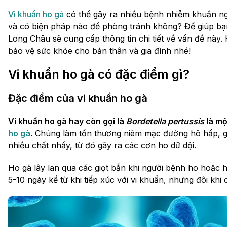
Vi khuẩn ho gà
có thể gây ra nhiều bệnh nhiễm khuẩn ng
và có biện pháp nào để phòng tránh không? Để giúp bạn
Long Châu sẽ cung cấp thông tin chi tiết về vấn đề này.
bảo vệ sức khỏe cho bản thân và gia đình nhé!
Vi khuẩn ho gà có đặc điểm gì?
Đặc điểm của vi khuẩn ho gà
Vi khuẩn ho gà hay còn gọi là
Bordetella pertussis
là mộ
ho gà
. Chúng làm tổn thương niêm mạc đường hô hấp, g
nhiều chất nhầy, từ đó gây ra các cơn ho dữ dội.
Ho gà lây lan qua các giọt bắn khi người bệnh ho hoặc h
5-10 ngày kể từ khi tiếp xúc với vi khuẩn, nhưng đôi khi 