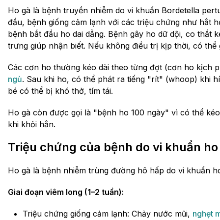
Ho gà là bệnh truyền nhiễm do vi khuẩn Bordetella pertu
đầu, bệnh giống cảm lạnh với các triệu chứng như hắt hơ
bệnh bắt đầu ho dai dẳng. Bệnh gây ho dữ dội, co thắt kè
trưng giúp nhận biết. Nếu không điều trị kịp thời, có th
Các cơn ho thường kéo dài theo từng đợt (cơn ho kịch p
ngủ
. Sau khi ho, có thể phát ra tiếng "rít" (whoop) khi 
bé có thể bị khó thở, tím tái.
Ho gà còn được gọi là "bệnh ho 100 ngày" vì có thể kéo
khi khỏi hẳn.
Triệu chứng của bệnh do vi khuẩn ho
Ho gà là bệnh nhiễm trùng đường hô hấp do vi khuẩn ho g
Giai đoạn viêm long (1–2 tuần):
Triệu chứng giống cảm lạnh: Chảy nước mũi,
nghẹt 