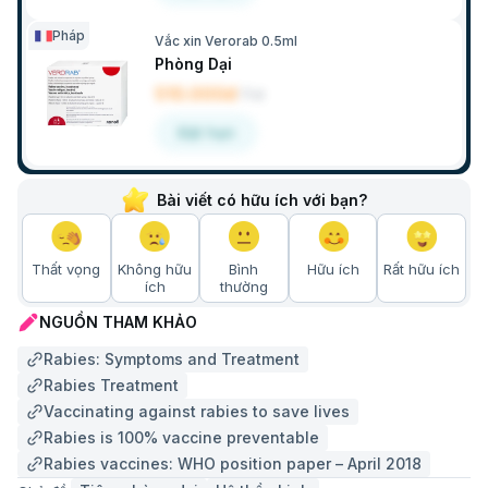
Pháp
Vắc xin Verorab 0.5ml
Phòng Dại
510.000đ
/
Lọ
Đặt hẹn
Bài viết có hữu ích với bạn?
Thất vọng
Không hữu
Bình
Hữu ích
Rất hữu ích
ích
thường
NGUỒN THAM KHẢO
Rabies: Symptoms and Treatment
Rabies Treatment
Vaccinating against rabies to save lives
Rabies is 100% vaccine preventable
Rabies vaccines: WHO position paper – April 2018