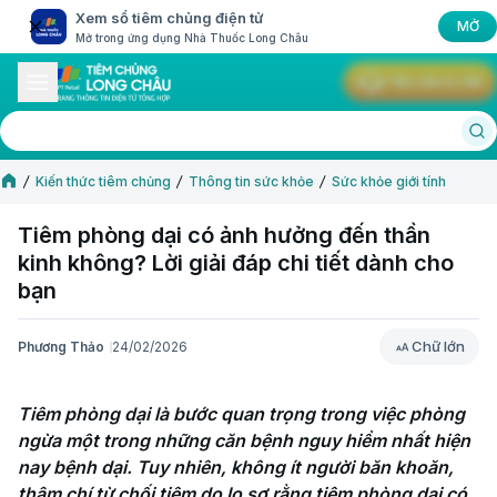
Xem sổ tiêm chủng điện tử
MỞ
Mở trong ứng dụng Nhà Thuốc Long Châu
Yêu cầu tư vấn
Kiến thức tiêm chủng
Thông tin sức khỏe
Sức khỏe giới tính
Tiêm phòng dại có ảnh hưởng đến thần
kinh không? Lời giải đáp chi tiết dành cho
bạn
Chữ lớn
Phương Thảo
24/02/2026
Chữ lớn
Tiêm phòng dại là bước quan trọng trong việc phòng 
ngừa một trong những căn bệnh nguy hiểm nhất hiện 
nay bệnh dại. Tuy nhiên, không ít người băn khoăn, 
thậm chí từ chối tiêm do lo sợ rằng tiêm phòng dại có 