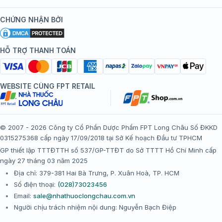
Kiến thức tiêm chủng
Chính sách nội dung
Khuyến mãi
CHỨNG NHẬN BỞI
Đội ngũ bác sĩ, chuyên gia
Chính sách bảo mật
Tôi nên tiêm gì?
Hệ thống trung tâm tiêm chủng
HỖ TRỢ THANH TOÁN
Chính sách bảo mật dữ liệu cá nhân
Tiêm chủng đi nước ngoài
Chính sách thanh toán
WEBSITE CÙNG FPT RETAIL
Chính sách đổi trả gói, mũi tiêm tại trung tâm tiêm chủng
FPT Long Châu
Chính sách “Gia đình là Số 1”
© 2007 - 2026 Công ty Cổ Phần Dược Phẩm FPT Long Châu Số ĐKKD
0315275368 cấp ngày 17/09/2018 tại Sở Kế hoạch Đầu tư TPHCM
Thể lệ chương trình “Tích điểm nhận đặc quyền”
GP thiết lập TTTĐTTH số 537/GP-TTĐT do Sở TTTT Hồ Chí Minh cấp
ngày 27 tháng 03 năm 2025
Địa chỉ: 379-381 Hai Bà Trưng, P. Xuân Hoà, TP. HCM
Số điện thoại:
(028)73023456
Email:
sale@nhathuoclongchau.com.vn
Người chịu trách nhiệm nội dung: Nguyễn Bạch Điệp