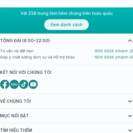
Với 238 trung tâm tiêm chủng trên toàn quốc
Xem danh sách
TỔNG ĐÀI (8:00-22:00)
Tư vấn và đặt hẹn
1800 6928 (nhánh 2)
Góp ý chất lượng dịch vụ và Hỗ trợ khác
1800 6928 (nhánh 4)
KẾT NỐI VỚI CHÚNG TÔI
VỀ CHÚNG TÔI
Giới thiệu Tiêm Chủng FPT Long Châu
MỤC NỔI BẬT
Quy chế hoạt động website/ứng dụng thương mại điện tử
Danh mục vắc xin
TÌM HIỂU THÊM
bán hàng