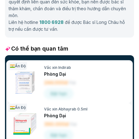
quyết định liên quan đến sức khỏe, bạn nên được bác sĩ
thăm khám, chẩn đoán và điều trị theo hướng dẫn chuyên
môn.
Liên hệ hotline
1800 6928
để được Bác sĩ Long Châu hỗ
trợ nếu cần được tư vấn.
Có thể bạn quan tâm
Ấn Độ
Vắc xin Indirab
Phòng Dại
244.000đ
/
Lọ
Đặt hẹn
Ấn Độ
Vắc xin Abhayrab 0.5ml
Phòng Dại
390.000đ
/
Lọ
Đặt hẹn