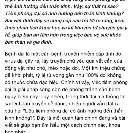
thể ảnh hưởng đến thần kinh. Vậy, sự thật ra sao? 
Tiêm phòng dại có ảnh hưởng đến thần kinh không? 
Bài viết dưới đây sẽ cung cấp câu trả lời rõ ràng, kèm 
theo phân tích khoa học và lời khuyên từ chuyên gia y 
tế, giúp bạn an tâm hơn trong việc bảo vệ sức khỏe 
bản thân và gia đình.
Bệnh dại là một căn bệnh truyền nhiễm cấp tính do
virus dại gây ra, lây truyền chủ yếu qua vết cắn của
động vật như chó, mèo hoặc dơi. Một khi triệu chứng
đã khởi phát, tỷ lệ tử vong gần như 100% do không
có thuốc chữa đặc hiệu. Chính vì vậy, việc tiêm phòng
dại là giải pháp sống còn để phòng tránh căn bệnh
nguy hiểm này. Tuy nhiên, trong thời đại mà thông tin
sai lệch lan truyền dễ dàng, nhiều người vẫn đặt ra
câu hỏi “Liệu tiêm phòng dại có ảnh hưởng đến thần
kinh không?”. Đây là mối quan tâm chính đáng và bài
viết sẽ giúp bạn tìm hiểu một cách chính xác, khoa
học nhất.