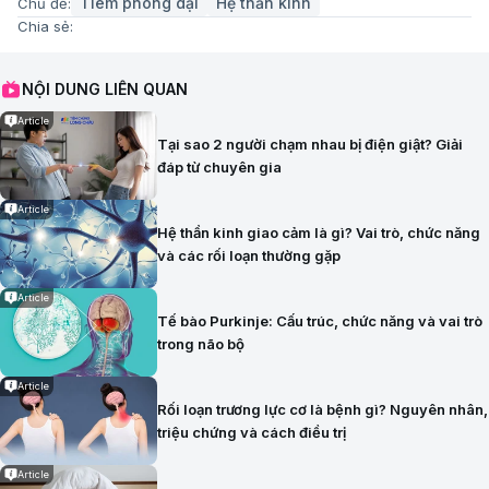
Tiêm phòng dại
Hệ thần kinh
Chủ đề:
Chia sẻ:
NỘI DUNG LIÊN QUAN
Article
Tại sao 2 người chạm nhau bị điện giật? Giải
đáp từ chuyên gia
Article
Hệ thần kinh giao cảm là gì? Vai trò, chức năng
và các rối loạn thường gặp
Article
Tế bào Purkinje: Cấu trúc, chức năng và vai trò
trong não bộ
Article
Rối loạn trương lực cơ là bệnh gì? Nguyên nhân,
triệu chứng và cách điều trị
Article