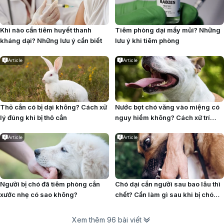
Khi nào cần tiêm huyết thanh
Tiêm phòng dại mấy mũi? Những
kháng dại? Những lưu ý cần biết
lưu ý khi tiêm phòng
Article
Article
Thỏ cắn có bị dại không? Cách xử
Nước bọt chó văng vào miệng có
lý đúng khi bị thỏ cắn
nguy hiểm không? Cách xử trí
đúng và phòng ngừa bệnh dại
Article
Article
Người bị chó đã tiêm phòng cắn
Chó dại cắn người sau bao lâu thì
xước nhẹ có sao không?
chết? Cần làm gì sau khi bị chó
dại cắn?
Xem thêm 96 bài viết