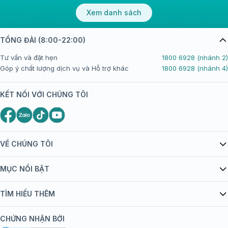
Xem danh sách
TỔNG ĐÀI (8:00-22:00)
Tư vấn và đặt hẹn
1800 6928 (nhánh 2)
Góp ý chất lượng dịch vụ và Hỗ trợ khác
1800 6928 (nhánh 4)
KẾT NỐI VỚI CHÚNG TÔI
VỀ CHÚNG TÔI
Giới thiệu Tiêm Chủng FPT Long Châu
MỤC NỔI BẬT
Quy chế hoạt động website/ứng dụng thương mại điện tử
Danh mục vắc xin
TÌM HIỂU THÊM
bán hàng
Kiến thức tiêm chủng
Chính sách nội dung
Khuyến mãi
CHỨNG NHẬN BỞI