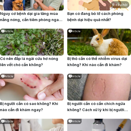
6 câu hỏi
Nguy cơ bệnh dại gia tăng mùa
Bạn có đang bỏ lỡ cách phòng
nắng nóng, cần tiêm phòng ngay
bệnh dại hiệu quả nhất?
khi bị chó mèo cắn
Article
Article
Có nên đắp lá ngải cứu hơ nóng
Bị thỏ cắn có thể nhiễm virus dại
lên vết chó cắn không?
không? Khi nào cần đi khám?
Article
Article
Bị người cắn có sao không? Khi
Bị người cắn có cần chích ngừa
nào cần đi khám ngay?
không? Cách xử lý khi bị người
cắn
Article
Article