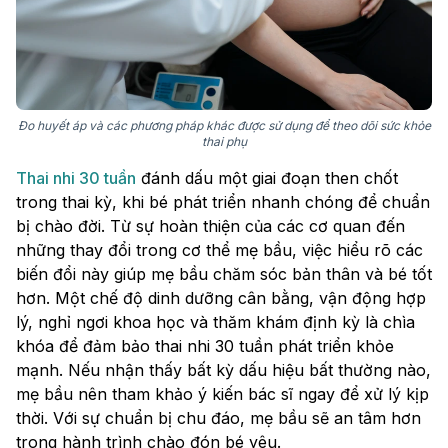
Đo huyết áp và các phương pháp khác được sử dụng để theo dõi sức khỏe
thai phụ
Thai nhi 30 tuần
đánh dấu một giai đoạn then chốt
trong thai kỳ, khi bé phát triển nhanh chóng để chuẩn
bị chào đời. Từ sự hoàn thiện của các cơ quan đến
những thay đổi trong cơ thể mẹ bầu, việc hiểu rõ các
biến đổi này giúp mẹ bầu chăm sóc bản thân và bé tốt
hơn. Một chế độ dinh dưỡng cân bằng, vận động hợp
lý, nghỉ ngơi khoa học và thăm khám định kỳ là chìa
khóa để đảm bảo thai nhi 30 tuần phát triển khỏe
mạnh. Nếu nhận thấy bất kỳ dấu hiệu bất thường nào,
mẹ bầu nên tham khảo ý kiến bác sĩ ngay để xử lý kịp
thời. Với sự chuẩn bị chu đáo, mẹ bầu sẽ an tâm hơn
trong hành trình chào đón bé yêu.