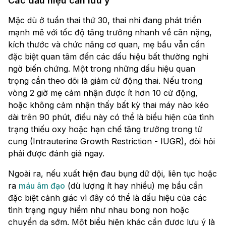
Các dấu hiệu cần lưu ý
Mặc dù ở tuần thai thứ 30, thai nhi đang phát triển
mạnh mẽ với tốc độ tăng trưởng nhanh về cân nặng,
kích thước và chức năng cơ quan, mẹ bầu vẫn cần
đặc biệt quan tâm đến các dấu hiệu bất thường nghi
ngờ biến chứng. Một trong những dấu hiệu quan
trọng cần theo dõi là giảm cử động thai. Nếu trong
vòng 2 giờ mẹ cảm nhận được ít hơn 10 cử động,
hoặc không cảm nhận thấy bất kỳ thai máy nào kéo
dài trên 90 phút, điều này có thể là biểu hiện của tình
trạng thiếu oxy hoặc hạn chế tăng trưởng trong tử
cung (Intrauterine Growth Restriction - IUGR), đòi hỏi
phải được đánh giá ngay.
Ngoài ra, nếu xuất hiện đau bụng dữ dội, liên tục hoặc
ra
máu âm đạo
(dù lượng ít hay nhiều) mẹ bầu cần
đặc biệt cảnh giác vì đây có thể là dấu hiệu của các
tình trạng nguy hiểm như nhau bong non hoặc
chuyển dạ sớm. Một biểu hiện khác cần được lưu ý là