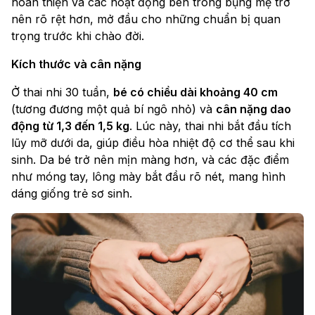
hoàn thiện và các hoạt động bên trong bụng mẹ trở
nên rõ rệt hơn, mở đầu cho những chuẩn bị quan
trọng trước khi chào đời.
Kích thước và cân nặng
Ở thai nhi 30 tuần,
bé có chiều dài khoảng 40 cm
(tương đương một quả bí ngô nhỏ) và
cân nặng dao
động từ 1,3 đến 1,5 kg
. Lúc này, thai nhi bắt đầu tích
lũy mỡ dưới da, giúp điều hòa nhiệt độ cơ thể sau khi
sinh. Da bé trở nên mịn màng hơn, và các đặc điểm
như móng tay, lông mày bắt đầu rõ nét, mang hình
dáng giống trẻ sơ sinh.