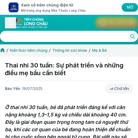
Xem sổ tiêm chủng điện tử
MỞ
Mở trong ứng dụng Nhà Thuốc Long Châu
Yêu cầu tư vấn
Kiến thức tiêm chủng
Thông tin sức khỏe
Mẹ & Bé
Thai nhi 30 tuần: Sự phát triển và những
điều mẹ bầu cần biết
Chữ lớn
Bảo Yến
16/07/2025
Chữ lớn
Ở thai nhi 30 tuần, bé đã phát triển đáng kể với cân 
nặng khoảng 1,3–1,5 kg và chiều dài khoảng 40 cm. 
Đây là giai đoạn quan trọng trong tam cá nguyệt thứ 
ba, khi các cơ quan của bé đang hoàn thiện để chuẩn 
bị cho cuộc sống bên ngoài tử cung. Bài viết này sẽ 