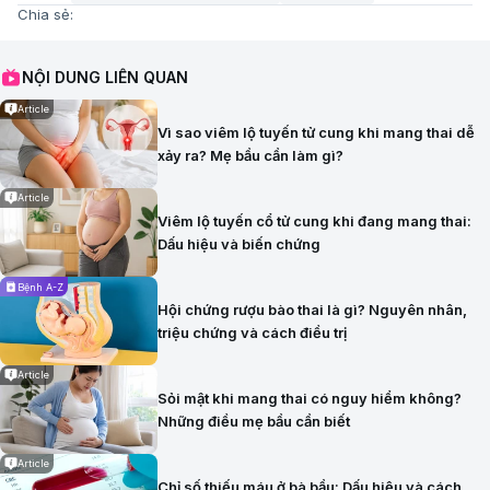
Chia sẻ:
NỘI DUNG LIÊN QUAN
Article
Vì sao viêm lộ tuyến tử cung khi mang thai dễ
xảy ra? Mẹ bầu cần làm gì?
Article
Viêm lộ tuyến cổ tử cung khi đang mang thai:
Dấu hiệu và biến chứng
Bệnh A-Z
Hội chứng rượu bào thai là gì? Nguyên nhân,
triệu chứng và cách điều trị
Article
Sỏi mật khi mang thai có nguy hiểm không?
Những điều mẹ bầu cần biết
Article
Chỉ số thiếu máu ở bà bầu: Dấu hiệu và cách