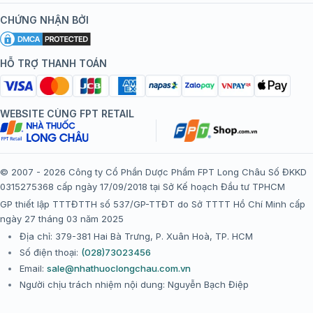
Kiến thức tiêm chủng
Chính sách nội dung
Khuyến mãi
CHỨNG NHẬN BỞI
Đội ngũ bác sĩ, chuyên gia
Chính sách bảo mật
Tôi nên tiêm gì?
Hệ thống trung tâm tiêm chủng
HỖ TRỢ THANH TOÁN
Chính sách bảo mật dữ liệu cá nhân
Tiêm chủng đi nước ngoài
Chính sách thanh toán
WEBSITE CÙNG FPT RETAIL
Chính sách đổi trả gói, mũi tiêm tại trung tâm tiêm chủng
FPT Long Châu
Chính sách “Gia đình là Số 1”
© 2007 - 2026 Công ty Cổ Phần Dược Phẩm FPT Long Châu Số ĐKKD
0315275368 cấp ngày 17/09/2018 tại Sở Kế hoạch Đầu tư TPHCM
Thể lệ chương trình “Tích điểm nhận đặc quyền”
GP thiết lập TTTĐTTH số 537/GP-TTĐT do Sở TTTT Hồ Chí Minh cấp
ngày 27 tháng 03 năm 2025
Địa chỉ: 379-381 Hai Bà Trưng, P. Xuân Hoà, TP. HCM
Số điện thoại:
(028)73023456
Email:
sale@nhathuoclongchau.com.vn
Người chịu trách nhiệm nội dung: Nguyễn Bạch Điệp