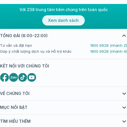
Với 238 trung tâm tiêm chủng trên toàn quốc
Xem danh sách
TỔNG ĐÀI (8:00-22:00)
Tư vấn và đặt hẹn
1800 6928 (nhánh 2)
Góp ý chất lượng dịch vụ và Hỗ trợ khác
1800 6928 (nhánh 4)
KẾT NỐI VỚI CHÚNG TÔI
VỀ CHÚNG TÔI
Giới thiệu Tiêm Chủng FPT Long Châu
MỤC NỔI BẬT
Quy chế hoạt động website/ứng dụng thương mại điện tử
Danh mục vắc xin
TÌM HIỂU THÊM
bán hàng