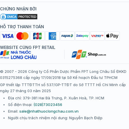
tràng, bàng quang.
Kiến thức tiêm chủng
Chính sách nội dung
Khuyến mãi
CHỨNG NHẬN BỞI
Chẩn đoán hình ảnh (CT Scan, PET Scan, MRI, X-
Đội ngũ bác sĩ, chuyên gia
Chính sách bảo mật
Tôi nên tiêm gì?
quang):
Các kỹ thuật chẩn đoán hình ảnh này
Hệ thống trung tâm tiêm chủng
giúp xác định vị trí, kích thước và phạm vi lan
HỖ TRỢ THANH TOÁN
Chính sách bảo mật dữ liệu cá nhân
Tiêm chủng đi nước ngoài
rộng của khối u, từ đó hỗ trợ bác sĩ đánh giá
Chính sách thanh toán
chính xác giai đoạn bệnh và lên kế hoạch điều trị
hiệu quả.
WEBSITE CÙNG FPT RETAIL
Chính sách đổi trả gói, mũi tiêm tại trung tâm tiêm chủng
FPT Long Châu
Việc kết hợp các phương pháp chẩn đoán trên giúp
bác sĩ đưa ra kết luận chính xác về tình trạng bệnh,
Chính sách “Gia đình là Số 1”
© 2007 - 2026 Công ty Cổ Phần Dược Phẩm FPT Long Châu Số ĐKKD
từ đó xây dựng phác đồ điều trị phù hợp, tăng cơ hội
0315275368 cấp ngày 17/09/2018 tại Sở Kế hoạch Đầu tư TPHCM
Thể lệ chương trình “Tích điểm nhận đặc quyền”
hồi phục và giảm thiểu biến chứng cho bệnh nhân.
GP thiết lập TTTĐTTH số 537/GP-TTĐT do Sở TTTT Hồ Chí Minh cấp
ngày 27 tháng 03 năm 2025
Địa chỉ: 379-381 Hai Bà Trưng, P. Xuân Hoà, TP. HCM
Số điện thoại:
(028)73023456
Email:
sale@nhathuoclongchau.com.vn
Người chịu trách nhiệm nội dung: Nguyễn Bạch Điệp