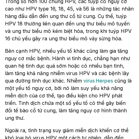
Trong số hơn 100 chủng HPV, các tuýp có nguy cơ
cao như HPV type 16, 18, 45, và 56 là những tác nhân
hàng đầu dẫn đến ung thư cổ tử cung. Cụ thể, tuýp
HPV 18 thường liên quan đến ung thư biểu mô tuyến
và ung thư biểu mô kém biệt hóa, trong khi tuýp HPV
16 chủ yếu gây ra ung thư biểu mô vảy sừng hóa.
Bên cạnh HPV, nhiều yếu tố khác cũng làm gia tăng
nguy cơ mắc bệnh. Hành vi tình dục, chẳng hạn như
quan hệ tình dục quá sớm hoặc có nhiều bạn tình,
làm tăng khả năng nhiễm virus HPV và các bệnh lây
qua đường tình dục khác. Nhiễm
virus Herpes
cũng là
một yếu tố nguy cơ, bởi nó làm suy yếu khả năng
miễn dịch của cơ thể, tạo điều kiện cho HPV phát
triển. Tinh dịch chứa một số yếu tố có thể gây biến
đổi tế bào cổ tử cung, làm tăng nguy cơ hình thành
ung thư.
Ngoài ra, tình trạng suy giảm miễn dịch khiến cơ thể
khó loại bỏ virus HPV một cách tự nhiên, dẫn đến