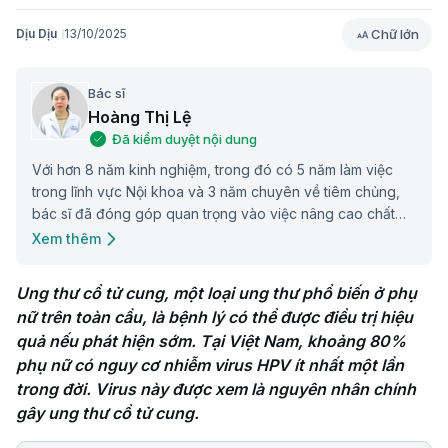
Chữ lớn
Dịu Dịu
13/10/2025
Bác sĩ
Hoàng Thị Lệ
Đã kiểm duyệt nội dung
Với hơn 8 năm kinh nghiệm, trong đó có 5 năm làm việc
trong lĩnh vực Nội khoa và 3 năm chuyên về tiêm chủng,
bác sĩ đã đóng góp quan trọng vào việc nâng cao chất
lượng chăm sóc sức khỏe cộng đồng.
Xem thêm
Ung thư cổ tử cung, một loại ung thư phổ biến ở phụ 
nữ trên toàn cầu, là bệnh lý có thể được điều trị hiệu 
quả nếu phát hiện sớm. Tại Việt Nam, khoảng 80% 
phụ nữ có nguy cơ nhiễm virus HPV ít nhất một lần 
trong đời. Virus này được xem là nguyên nhân chính 
gây ung thư cổ tử cung. 