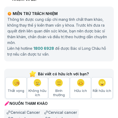
Lạc nội mạc tử cung:
Tình trạng này có thể làm
MIỄN TRỪ TRÁCH NHIỆM
tăng nguy cơ phát triển các bất thường ở cổ tử
Thông tin được cung cấp chỉ mang tính chất tham khảo,
cung.
không thay thế ý kiến tham vấn y khoa. Trước khi đưa ra
quyết định liên quan đến sức khỏe, bạn nên được bác sĩ
Hút thuốc lá:
Các chất độc hại trong khói thuốc
thăm khám, chẩn đoán và điều trị theo hướng dẫn chuyên
làm suy giảm hệ miễn dịch và gây tổn thương các
môn.
tế bào cổ tử cung.
Liên hệ hotline
1800 6928
để được Bác sĩ Long Châu hỗ
trợ nếu cần được tư vấn.
Hệ miễn dịch suy yếu:
Những người có hệ miễn
dịch yếu, chẳng hạn do nhiễm HIV hoặc sử dụng
thuốc ức chế miễn dịch, có nguy cơ cao hơn.
Bài viết có hữu ích với bạn?
Nhiễm Chlamydia:
Loại vi khuẩn này có thể làm
tăng nguy cơ nhiễm trùng cổ tử cung và tổn
Thất vọng
Không hữu
Bình
Hữu ích
Rất hữu ích
thương tế bào.
ích
thường
Sử dụng thuốc tránh thai lâu dài:
Dùng thuốc
NGUỒN THAM KHẢO
tránh thai trong thời gian dài có thể làm tăng nguy
Cervical Cancer
Cervical cancer
cơ phát triển ung thư cổ tử cung.