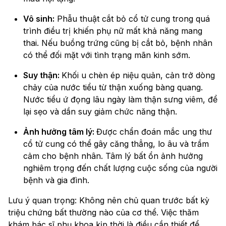
Vô sinh:
Phẫu thuật cắt bỏ cổ tử cung trong quá
trình điều trị khiến phụ nữ mất khả năng mang
thai. Nếu buồng trứng cũng bị cắt bỏ, bệnh nhân
có thể đối mặt với tình trạng mãn kinh sớm.
Suy thận:
Khối u chèn ép niệu quản, cản trở dòng
chảy của nước tiểu từ thận xuống bàng quang.
Nước tiểu ứ đọng lâu ngày làm thận sưng viêm, để
lại sẹo và dần suy giảm chức năng thận.
Ảnh hưởng tâm lý:
Được chẩn đoán mắc ung thư
cổ tử cung có thể gây căng thẳng, lo âu và trầm
cảm cho bệnh nhân. Tâm lý bất ổn ảnh hưởng
nghiêm trọng đến chất lượng cuộc sống của người
bệnh và gia đình.
Lưu ý quan trọng: Không nên chủ quan trước bất kỳ
triệu chứng bất thường nào của cơ thể. Việc thăm
khám bác sĩ phụ khoa kịp thời là điều cần thiết để