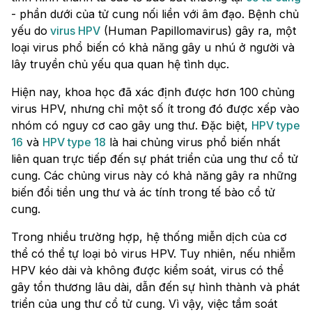
- phần dưới của tử cung nối liền với âm đạo. Bệnh chủ
yếu do
virus HPV
(Human Papillomavirus) gây ra, một
loại virus phổ biến có khả năng gây u nhú ở người và
lây truyền chủ yếu qua quan hệ tình dục.
Hiện nay, khoa học đã xác định được hơn 100 chủng
virus HPV, nhưng chỉ một số ít trong đó được xếp vào
nhóm có nguy cơ cao gây ung thư. Đặc biệt,
HPV type
16
và
HPV type 18
là hai chủng virus phổ biến nhất
liên quan trực tiếp đến sự phát triển của ung thư cổ tử
cung. Các chủng virus này có khả năng gây ra những
biến đổi tiền ung thư và ác tính trong tế bào cổ tử
cung.
Trong nhiều trường hợp, hệ thống miễn dịch của cơ
thể có thể tự loại bỏ virus HPV. Tuy nhiên, nếu nhiễm
HPV kéo dài và không được kiểm soát, virus có thể
gây tổn thương lâu dài, dẫn đến sự hình thành và phát
triển của ung thư cổ tử cung. Vì vậy, việc tầm soát