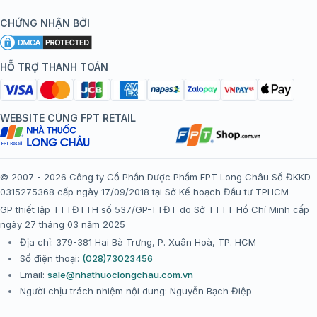
Kiến thức tiêm chủng
Chính sách nội dung
Khuyến mãi
CHỨNG NHẬN BỞI
Đội ngũ bác sĩ, chuyên gia
Chính sách bảo mật
Tôi nên tiêm gì?
Hệ thống trung tâm tiêm chủng
HỖ TRỢ THANH TOÁN
Chính sách bảo mật dữ liệu cá nhân
Tiêm chủng đi nước ngoài
Chính sách thanh toán
WEBSITE CÙNG FPT RETAIL
Chính sách đổi trả gói, mũi tiêm tại trung tâm tiêm chủng
FPT Long Châu
Chính sách “Gia đình là Số 1”
© 2007 - 2026 Công ty Cổ Phần Dược Phẩm FPT Long Châu Số ĐKKD
0315275368 cấp ngày 17/09/2018 tại Sở Kế hoạch Đầu tư TPHCM
Thể lệ chương trình “Tích điểm nhận đặc quyền”
GP thiết lập TTTĐTTH số 537/GP-TTĐT do Sở TTTT Hồ Chí Minh cấp
ngày 27 tháng 03 năm 2025
Địa chỉ: 379-381 Hai Bà Trưng, P. Xuân Hoà, TP. HCM
Số điện thoại:
(028)73023456
Email:
sale@nhathuoclongchau.com.vn
Người chịu trách nhiệm nội dung: Nguyễn Bạch Điệp