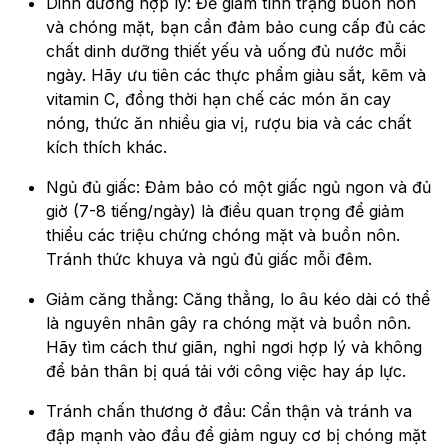
Dinh dưỡng hợp lý: Để giảm tình trạng buồn nôn
và chóng mặt, bạn cần đảm bảo cung cấp đủ các
chất dinh dưỡng thiết yếu và uống đủ nước mỗi
ngày. Hãy ưu tiên các thực phẩm giàu sắt, kẽm và
vitamin C, đồng thời hạn chế các món ăn cay
nóng, thức ăn nhiều gia vị, rượu bia và các chất
kích thích khác.
Ngủ đủ giấc: Đảm bảo có một giấc ngủ ngon và đủ
giờ (7-8 tiếng/ngày) là điều quan trọng để giảm
thiểu các triệu chứng chóng mặt và buồn nôn.
Tránh thức khuya và ngủ đủ giấc mỗi đêm.
Giảm căng thẳng: Căng thẳng, lo âu kéo dài có thể
là nguyên nhân gây ra chóng mặt và buồn nôn.
Hãy tìm cách thư giãn, nghỉ ngơi hợp lý và không
để bản thân bị quá tải với công việc hay áp lực.
Tránh chấn thương ở đầu: Cẩn thận và tránh va
đập mạnh vào đầu để giảm nguy cơ bị chóng mặt