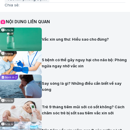
Chia sẻ:
NỘI DUNG LIÊN QUAN
Article
Vắc xin ung thư: Hiểu sao cho đúng?
Article
5 bệnh có thể gây nguy hại cho não bộ: Phòng
ngừa ngay nhờ vắc xin
Bệnh A-Z
Say sóng là gì? Những điều cần biết về say
sóng
Article
Trẻ 9 tháng tiêm mũi sởi có sốt không? Cách
chăm sóc trẻ bị sốt sau tiêm vắc xin sởi
Article