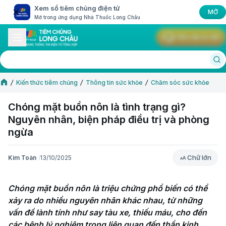
Xem sổ tiêm chủng điện tử
MỞ
Mở trong ứng dụng Nhà Thuốc Long Châu
Yêu cầu tư vấn
Kiến thức tiêm chủng
Thông tin sức khỏe
Chăm sóc sức khỏe
Chóng mặt buồn nôn là tình trạng gì?
Nguyên nhân, biện pháp điều trị và phòng
ngừa
Chữ lớn
Kim Toàn
13/10/2025
Chữ lớn
Chóng mặt buồn nôn là triệu chứng phổ biến có thể 
xảy ra do nhiều nguyên nhân khác nhau, từ những 
vấn đề lành tính như say tàu xe, thiếu máu, cho đến 
các bệnh lý nghiêm trọng liên quan đến thần kinh 