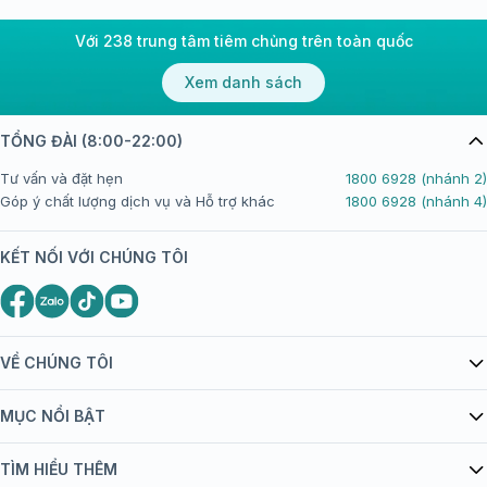
Với 238 trung tâm tiêm chủng trên toàn quốc
Xem danh sách
TỔNG ĐÀI (8:00-22:00)
Tư vấn và đặt hẹn
1800 6928 (nhánh 2)
Góp ý chất lượng dịch vụ và Hỗ trợ khác
1800 6928 (nhánh 4)
KẾT NỐI VỚI CHÚNG TÔI
VỀ CHÚNG TÔI
Giới thiệu Tiêm Chủng FPT Long Châu
MỤC NỔI BẬT
Quy chế hoạt động website/ứng dụng thương mại điện tử
Danh mục vắc xin
TÌM HIỂU THÊM
bán hàng