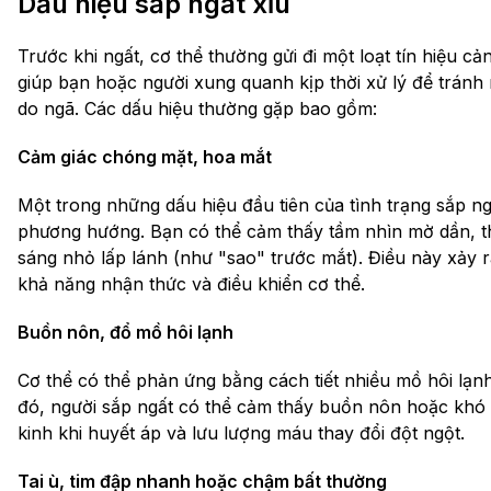
Dấu hiệu sắp ngất xỉu
Trước khi ngất, cơ thể thường gửi đi một loạt tín hiệu c
giúp bạn hoặc người xung quanh kịp thời xử lý để tránh
do ngã. Các dấu hiệu thường gặp bao gồm:
Cảm giác chóng mặt, hoa mắt
Một trong những dấu hiệu đầu tiên của tình trạng sắp n
phương hướng. Bạn có thể cảm thấy tầm nhìn mờ dần, t
sáng nhỏ lấp lánh (như "sao" trước mắt). Điều này xảy
khả năng nhận thức và điều khiển cơ thể.
Buồn nôn, đổ mồ hôi lạnh
Cơ thể có thể phản ứng bằng cách tiết nhiều mồ hôi lạnh,
đó, người sắp ngất có thể cảm thấy buồn nôn hoặc khó 
kinh khi huyết áp và lưu lượng máu thay đổi đột ngột.
Tai ù, tim đập nhanh hoặc chậm bất thường