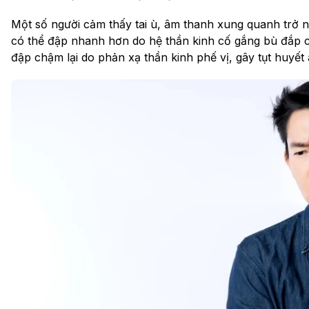
Một số người cảm thấy tai ù, âm thanh xung quanh trở nê
có thể đập nhanh hơn do hệ thần kinh cố gắng bù đắp ch
đập chậm lại do phản xạ thần kinh phế vị, gây tụt huyết 