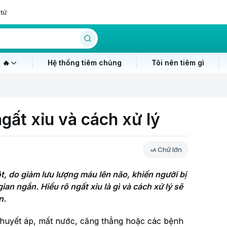
tử
 🔥
Hệ thống tiêm chủng
Tôi nên tiêm gì
gất xỉu và cách xử lý
Chữ lớn
t, do giảm lưu lượng máu lên não, khiến người bị 
n ngắn. Hiểu rõ ngất xỉu là gì và cách xử lý sẽ 
n.
 huyết áp, mất nước, căng thẳng hoặc các bệnh