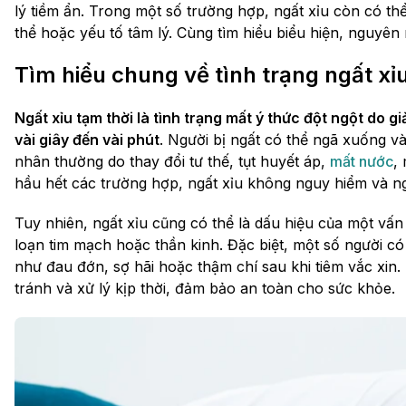
lý tiềm ẩn. Trong một số trường hợp, ngất xỉu còn có th
thể hoặc yếu tố tâm lý. Cùng tìm hiểu biểu hiện, nguyên
Tìm hiểu chung về tình trạng ngất xỉ
Ngất xỉu tạm thời là tình trạng mất ý thức đột ngột do 
vài giây đến vài phút
. Người bị ngất có thể ngã xuống và 
nhân thường do thay đổi tư thế, tụt huyết áp,
mất nước
,
hầu hết các trường hợp, ngất xỉu không nguy hiểm và ng
Tuy nhiên, ngất xỉu cũng có thể là dấu hiệu của một vấ
loạn tim mạch hoặc thần kinh. Đặc biệt, một số người có t
như đau đớn, sợ hãi hoặc thậm chí sau khi tiêm vắc xin
tránh và xử lý kịp thời, đảm bảo an toàn cho sức khỏe.