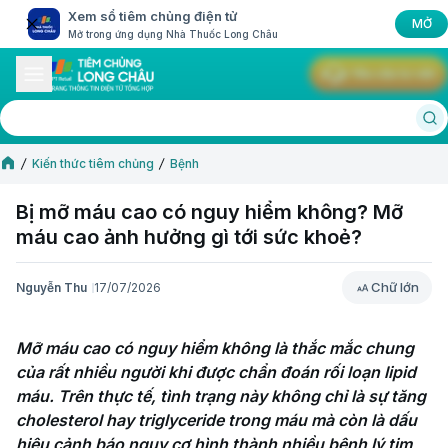
Xem sổ tiêm chủng điện tử
MỞ
Mở trong ứng dụng Nhà Thuốc Long Châu
Yêu cầu tư vấn
Kiến thức tiêm chủng
Bệnh
Bị mỡ máu cao có nguy hiểm không? Mỡ
máu cao ảnh hưởng gì tới sức khoẻ?
Chữ lớn
Nguyễn Thu
17/07/2026
Chữ lớn
Mỡ máu cao có nguy hiểm không là thắc mắc chung 
của rất nhiều người khi được chẩn đoán rối loạn lipid 
máu. Trên thực tế, tình trạng này không chỉ là sự tăng 
cholesterol hay triglyceride trong máu mà còn là dấu 
hiệu cảnh báo nguy cơ hình thành nhiều bệnh lý tim 