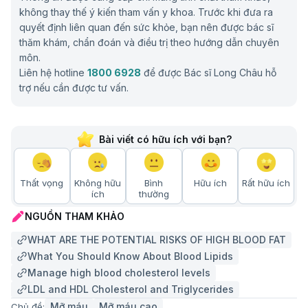
không thay thế ý kiến tham vấn y khoa. Trước khi đưa ra
quyết định liên quan đến sức khỏe, bạn nên được bác sĩ
thăm khám, chẩn đoán và điều trị theo hướng dẫn chuyên
môn.
Liên hệ hotline
1800 6928
để được Bác sĩ Long Châu hỗ
trợ nếu cần được tư vấn.
Bài viết có hữu ích với bạn?
Thất vọng
Không hữu
Bình
Hữu ích
Rất hữu ích
ích
thường
NGUỒN THAM KHẢO
WHAT ARE THE POTENTIAL RISKS OF HIGH BLOOD FAT
What You Should Know About Blood Lipids
Manage high blood cholesterol levels
LDL and HDL Cholesterol and Triglycerides
Mỡ máu
Mỡ máu cao
Chủ đề: