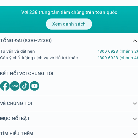
Với 238 trung tâm tiêm chủng trên toàn quốc
Xem danh sách
TỔNG ĐÀI (8:00-22:00)
Tư vấn và đặt hẹn
1800 6928 (nhánh 2)
Góp ý chất lượng dịch vụ và Hỗ trợ khác
1800 6928 (nhánh 4)
KẾT NỐI VỚI CHÚNG TÔI
VỀ CHÚNG TÔI
Giới thiệu Tiêm Chủng FPT Long Châu
MỤC NỔI BẬT
Quy chế hoạt động website/ứng dụng thương mại điện tử
Danh mục vắc xin
TÌM HIỂU THÊM
bán hàng