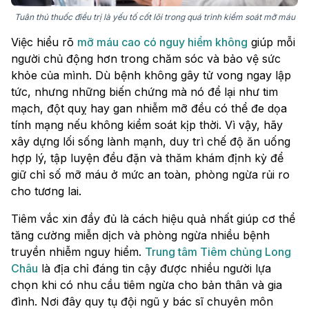
Tuân thủ thuốc điều trị là yếu tố cốt lõi trong quá trình kiểm soát mỡ máu
Việc hiểu rõ
mỡ máu cao có nguy hiểm không
giúp mỗi
người chủ động hơn trong chăm sóc và bảo vệ sức
khỏe của mình. Dù bệnh không gây tử vong ngay lập
tức, nhưng những biến chứng mà nó để lại như tim
mạch, đột quỵ hay gan nhiễm mỡ đều có thể đe dọa
tính mạng nếu không kiểm soát kịp thời. Vì vậy, hãy
xây dựng lối sống lành mạnh, duy trì chế độ ăn uống
hợp lý, tập luyện đều đặn và thăm khám định kỳ để
giữ chỉ số mỡ máu ở mức an toàn, phòng ngừa rủi ro
cho tương lai.
Tiêm vắc xin đầy đủ là cách hiệu quả nhất giúp cơ thể
tăng cường miễn dịch và phòng ngừa nhiều bệnh
truyền nhiễm nguy hiểm.
Trung tâm Tiêm chủng Long
Châu
là địa chỉ đáng tin cậy được nhiều người lựa
chọn khi có nhu cầu tiêm ngừa cho bản thân và gia
đình. Nơi đây quy tụ đội ngũ y bác sĩ chuyên môn