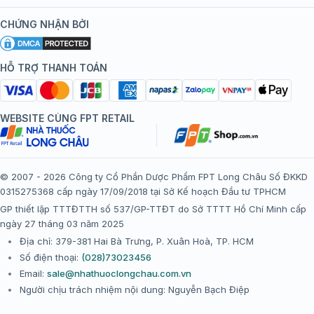
Kiến thức tiêm chủng
Chính sách nội dung
Khuyến mãi
CHỨNG NHẬN BỞI
Đội ngũ bác sĩ, chuyên gia
Chính sách bảo mật
Tôi nên tiêm gì?
Hệ thống trung tâm tiêm chủng
HỖ TRỢ THANH TOÁN
Chính sách bảo mật dữ liệu cá nhân
Tiêm chủng đi nước ngoài
Chính sách thanh toán
WEBSITE CÙNG FPT RETAIL
Chính sách đổi trả gói, mũi tiêm tại trung tâm tiêm chủng
FPT Long Châu
Chính sách “Gia đình là Số 1”
© 2007 - 2026 Công ty Cổ Phần Dược Phẩm FPT Long Châu Số ĐKKD
0315275368 cấp ngày 17/09/2018 tại Sở Kế hoạch Đầu tư TPHCM
Thể lệ chương trình “Tích điểm nhận đặc quyền”
GP thiết lập TTTĐTTH số 537/GP-TTĐT do Sở TTTT Hồ Chí Minh cấp
ngày 27 tháng 03 năm 2025
Địa chỉ: 379-381 Hai Bà Trưng, P. Xuân Hoà, TP. HCM
Số điện thoại:
(028)73023456
Email:
sale@nhathuoclongchau.com.vn
Người chịu trách nhiệm nội dung: Nguyễn Bạch Điệp