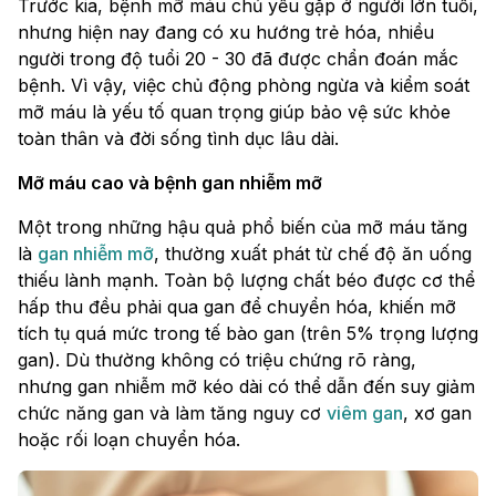
Trước kia, bệnh mỡ máu chủ yếu gặp ở người lớn tuổi,
nhưng hiện nay đang có xu hướng trẻ hóa, nhiều
người trong độ tuổi 20 - 30 đã được chẩn đoán mắc
bệnh. Vì vậy, việc chủ động phòng ngừa và kiểm soát
mỡ máu là yếu tố quan trọng giúp bảo vệ sức khỏe
toàn thân và đời sống tình dục lâu dài.
Mỡ máu cao và bệnh gan nhiễm mỡ
Một trong những hậu quả phổ biến của mỡ máu tăng
là
gan nhiễm mỡ
, thường xuất phát từ chế độ ăn uống
thiếu lành mạnh. Toàn bộ lượng chất béo được cơ thể
hấp thu đều phải qua gan để chuyển hóa, khiến mỡ
tích tụ quá mức trong tế bào gan (trên 5% trọng lượng
gan). Dù thường không có triệu chứng rõ ràng,
nhưng gan nhiễm mỡ kéo dài có thể dẫn đến suy giảm
chức năng gan và làm tăng nguy cơ
viêm gan
, xơ gan
hoặc rối loạn chuyển hóa.