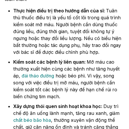
Thực hiện điều trị theo hướng dẫn của sĩ:
Tuân
thủ thuốc điều trị là yếu tố cốt lõi trong quá trình
kiểm soát mỡ máu. Người bệnh cần dùng thuốc
đúng liều, đúng thời gian, tuyệt đối không tự ý
ngưng hoặc thay đổi liều lượng. Nếu có biểu hiện
bất thường hoặc tác dụng phụ, hãy trao đổi ngay
với bác sĩ để được điều chỉnh phù hợp.
Kiểm soát các bệnh lý liên quan:
Mỡ máu cao
thường xuất hiện cùng các bệnh như tăng huyết
áp,
đái tháo đường
hoặc béo phì. Vì vậy, song
song với việc điều trị mỡ máu, người bệnh cần
kiểm soát tốt các bệnh lý này để hạn chế rủi ro
biến chứng tim mạch.
Xây dựng thói quen sinh hoạt khoa học:
Duy trì
chế độ ăn uống lành mạnh, tăng rau xanh, giảm
chất béo bão hòa
, thường xuyên vận động thể
chất, giữ cân nặng ổn định và tránh căng thẳng