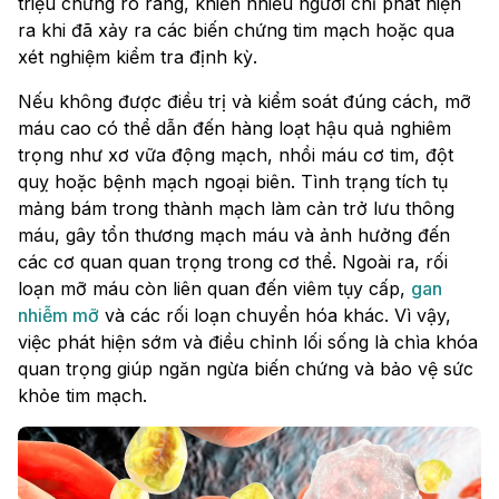
triệu chứng rõ ràng, khiến nhiều người chỉ phát hiện
ra khi đã xảy ra các biến chứng tim mạch hoặc qua
xét nghiệm kiểm tra định kỳ.
Nếu không được điều trị và kiểm soát đúng cách, mỡ
máu cao có thể dẫn đến hàng loạt hậu quả nghiêm
trọng như xơ vữa động mạch, nhồi máu cơ tim, đột
quỵ hoặc bệnh mạch ngoại biên. Tình trạng tích tụ
mảng bám trong thành mạch làm cản trở lưu thông
máu, gây tổn thương mạch máu và ảnh hưởng đến
các cơ quan quan trọng trong cơ thể. Ngoài ra, rối
loạn mỡ máu còn liên quan đến viêm tụy cấp,
gan
nhiễm mỡ
và các rối loạn chuyển hóa khác. Vì vậy,
việc phát hiện sớm và điều chỉnh lối sống là chìa khóa
quan trọng giúp ngăn ngừa biến chứng và bảo vệ sức
khỏe tim mạch.