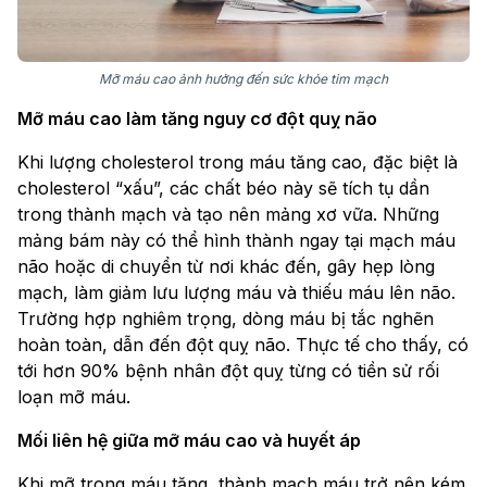
Mỡ máu cao ảnh hưởng đến sức khỏe tim mạch
Mỡ máu cao làm tăng nguy cơ đột quỵ não
Khi lượng cholesterol trong máu tăng cao, đặc biệt là
cholesterol “xấu”, các chất béo này sẽ tích tụ dần
trong thành mạch và tạo nên mảng xơ vữa. Những
mảng bám này có thể hình thành ngay tại mạch máu
não hoặc di chuyển từ nơi khác đến, gây hẹp lòng
mạch, làm giảm lưu lượng máu và thiếu máu lên não.
Trường hợp nghiêm trọng, dòng máu bị tắc nghẽn
hoàn toàn, dẫn đến đột quỵ não. Thực tế cho thấy, có
tới hơn 90% bệnh nhân đột quỵ từng có tiền sử rối
loạn mỡ máu.
Mối liên hệ giữa mỡ máu cao và huyết áp
Khi mỡ trong máu tăng, thành mạch máu trở nên kém