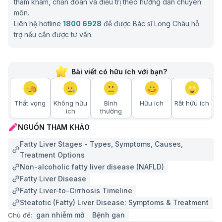
thăm khám, chẩn đoán và điều trị theo hướng dẫn chuyên
môn.
Liên hệ hotline
1800 6928
để được Bác sĩ Long Châu hỗ
trợ nếu cần được tư vấn.
Bài viết có hữu ích với bạn?
Thất vọng
Không hữu
Bình
Hữu ích
Rất hữu ích
ích
thường
NGUỒN THAM KHẢO
Fatty Liver Stages - Types, Symptoms, Causes,
Treatment Options
Non-alcoholic fatty liver disease (NAFLD)
Fatty Liver Disease
Fatty Liver-to-Cirrhosis Timeline
Steatotic (Fatty) Liver Disease: Symptoms & Treatment
gan nhiễm mỡ
Bệnh gan
Chủ đề: