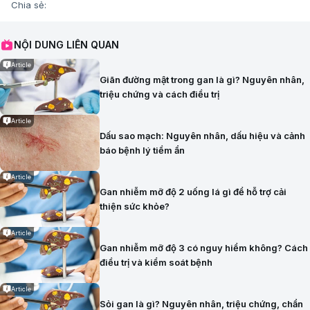
Chia sẻ:
NỘI DUNG LIÊN QUAN
Article
Giãn đường mật trong gan là gì? Nguyên nhân,
triệu chứng và cách điều trị
Article
Dấu sao mạch: Nguyên nhân, dấu hiệu và cảnh
báo bệnh lý tiềm ẩn
Article
Gan nhiễm mỡ độ 2 uống lá gì để hỗ trợ cải
thiện sức khỏe?
Article
Gan nhiễm mỡ độ 3 có nguy hiểm không? Cách
điều trị và kiểm soát bệnh
Article
Sỏi gan là gì? Nguyên nhân, triệu chứng, chẩn