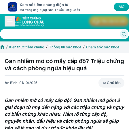
Xem sổ tiêm chủng điện tử
MỞ
Mở trong ứng dụng Nhà Thuốc Long Châu
Yêu cầu tư vấn
Kiến thức tiêm chủng
Thông tin sức khỏe
Chăm sóc sức khỏe
Gan nhiễm mỡ có mấy cấp độ? Triệu chứng
và cách phòng ngừa hiệu quả
Chữ lớn
An Bình
01/10/2025
Chữ lớn
Gan nhiễm mỡ có mấy cấp độ? Gan nhiễm mỡ gồm 3 
giai đoạn từ nhẹ đến nặng với các triệu chứng và nguy 
cơ biến chứng khác nhau. Nắm rõ từng cấp độ, 
nguyên nhân, dấu hiệu và cách phòng ngừa sẽ giúp 
bảo vệ lá gan và duy trì sức khỏe lâu dài.