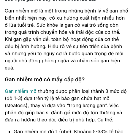
Gan nhiễm mỡ là một trong những bệnh lý về gan phổ
biến nhất hiện nay, có xu hướng xuất hiện nhiều hơn
ở lứa tuổi trẻ. Sức khỏe lá gan có vai trò sống còn
trong quá trình chuyển hóa và thải độc của cơ thể.
Khi gan gặp vấn đề, toàn bộ hoạt động của cơ thể
đều bị ảnh hưởng. Hiểu rõ về sự tiến triển của bệnh
và những yếu tố nguy cơ là bước quan trọng để mỗi
người chủ động phòng ngừa và chăm sóc gan hiệu
quả.
Gan nhiễm mỡ có mấy cấp độ?
Gan nhiễm mỡ
thường được phân loại thành 3 mức độ
(độ 1-3) dựa trên tỷ lệ tế bào gan chứa hạt mỡ
(steatosis), thay vì dựa vào “trọng lượng gan”. Việc
phân độ giúp bác sĩ đánh giá mức độ tổn thương và
đưa ra hướng theo dõi, điều trị phù hợp. Cụ thể:
Gan nhiễm mỡ độ 1 (nhẹ): Khoảng 5-33% tế bào