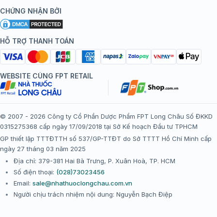
Kiến thức tiêm chủng
Chính sách nội dung
Khuyến mãi
CHỨNG NHẬN BỞI
Đội ngũ bác sĩ, chuyên gia
Chính sách bảo mật
Tôi nên tiêm gì?
Hệ thống trung tâm tiêm chủng
HỖ TRỢ THANH TOÁN
Chính sách bảo mật dữ liệu cá nhân
Tiêm chủng đi nước ngoài
Chính sách thanh toán
WEBSITE CÙNG FPT RETAIL
Chính sách đổi trả gói, mũi tiêm tại trung tâm tiêm chủng
FPT Long Châu
Chính sách “Gia đình là Số 1”
© 2007 - 2026 Công ty Cổ Phần Dược Phẩm FPT Long Châu Số ĐKKD
0315275368 cấp ngày 17/09/2018 tại Sở Kế hoạch Đầu tư TPHCM
Thể lệ chương trình “Tích điểm nhận đặc quyền”
GP thiết lập TTTĐTTH số 537/GP-TTĐT do Sở TTTT Hồ Chí Minh cấp
ngày 27 tháng 03 năm 2025
Địa chỉ: 379-381 Hai Bà Trưng, P. Xuân Hoà, TP. HCM
Số điện thoại:
(028)73023456
Email:
sale@nhathuoclongchau.com.vn
Người chịu trách nhiệm nội dung: Nguyễn Bạch Điệp