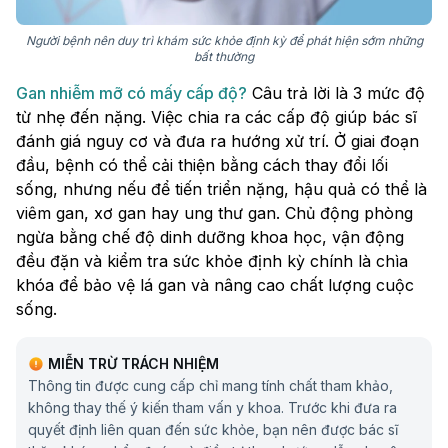
Người bệnh nên duy trì khám sức khỏe định kỳ để phát hiện sớm những
bất thường
Gan nhiễm mỡ có mấy cấp độ?
Câu trả lời là 3 mức độ
từ nhẹ đến nặng. Việc chia ra các cấp độ giúp bác sĩ
đánh giá nguy cơ và đưa ra hướng xử trí. Ở giai đoạn
đầu, bệnh có thể cải thiện bằng cách thay đổi lối
sống, nhưng nếu để tiến triển nặng, hậu quả có thể là
viêm gan, xơ gan hay ung thư gan. Chủ động phòng
ngừa bằng chế độ dinh dưỡng khoa học, vận động
đều đặn và kiểm tra sức khỏe định kỳ chính là chìa
khóa để bảo vệ lá gan và nâng cao chất lượng cuộc
sống.
MIỄN TRỪ TRÁCH NHIỆM
Thông tin được cung cấp chỉ mang tính chất tham khảo,
không thay thế ý kiến tham vấn y khoa. Trước khi đưa ra
quyết định liên quan đến sức khỏe, bạn nên được bác sĩ