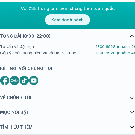
Với 238 trung tâm tiêm chủng trên toàn quốc
Xem danh sách
TỔNG ĐÀI (8:00-22:00)
Tư vấn và đặt hẹn
1800 6928 (nhánh 2)
Góp ý chất lượng dịch vụ và Hỗ trợ khác
1800 6928 (nhánh 4)
KẾT NỐI VỚI CHÚNG TÔI
VỀ CHÚNG TÔI
Giới thiệu Tiêm Chủng FPT Long Châu
MỤC NỔI BẬT
Quy chế hoạt động website/ứng dụng thương mại điện tử
Danh mục vắc xin
TÌM HIỂU THÊM
bán hàng