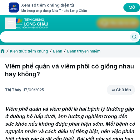
Xem sổ tiêm chủng điện tử
MỞ
Mở trong ứng dụng Nhà Thuốc Long Châu
Yêu cầu tư vấn
Kiến thức tiêm chủng
Bệnh
Bệnh truyền nhiễm
Viêm phế quản và viêm phổi có giống nhau
hay không?
Chữ lớn
Thị Thúy
17/09/2025
Chữ lớn
Viêm phế quản và viêm phổi là hai bệnh lý thường gặp 
ở đường hô hấp dưới, ảnh hưởng nghiêm trọng đến 
sức khỏe nếu không được phát hiện sớm. Mỗi bệnh có 
nguyên nhân và cách điều trị riêng biệt, nên việc phân 
biệt chính xác là rất cần thiết. Bài viết này sẽ giúp bạn 