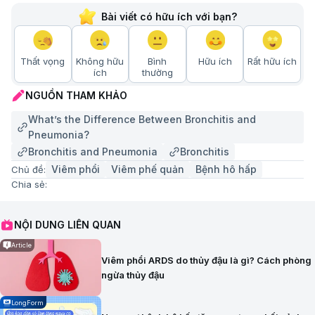
Bài viết có hữu ích với bạn?
Thất vọng
Không hữu
Bình
Hữu ích
Rất hữu ích
ích
thường
NGUỒN THAM KHẢO
What’s the Difference Between Bronchitis and
Pneumonia?
Bronchitis and Pneumonia
Bronchitis
Viêm phổi
Viêm phế quản
Bệnh hô hấp
Chủ đề:
Chia sẻ:
NỘI DUNG LIÊN QUAN
Article
Viêm phổi ARDS do thủy đậu là gì? Cách phòng
ngừa thủy đậu
LongForm