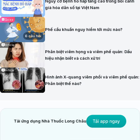
Nguy cơ bệnh hô hấp tăng cao trong bối cảnh
già hóa dân số tại Việt Nam
Quizz
Phế cầu khuẩn nguy hiểm tới mức nào?
6 câu hỏi
Article
Phân biệt viêm họng và viêm phế quản: Dấu
hiệu nhận biết và cách xử trí
Article
Hình ảnh X-quang viêm phổi và viêm phế quản:
Phân biệt thế nào?
Tải ứng dụng Nhà Thuốc Long Châu