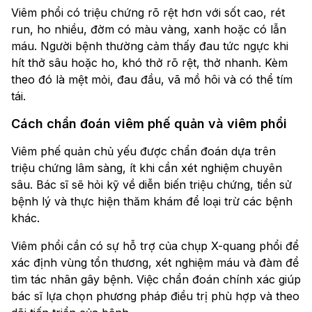
Viêm phổi có triệu chứng rõ rệt hơn với sốt cao, rét
run, ho nhiều, đờm có màu vàng, xanh hoặc có lẫn
máu. Người bệnh thường cảm thấy đau tức ngực khi
hít thở sâu hoặc ho, khó thở rõ rệt, thở nhanh. Kèm
theo đó là mệt mỏi, đau đầu, vã mồ hôi và có thể tím
tái.
Cách chẩn đoán viêm phế quản và viêm phổi
Viêm phế quản chủ yếu được chẩn đoán dựa trên
triệu chứng lâm sàng, ít khi cần xét nghiệm chuyên
sâu. Bác sĩ sẽ hỏi kỹ về diễn biến triệu chứng, tiền sử
bệnh lý và thực hiện thăm khám để loại trừ các bệnh
khác.
Viêm phổi cần có sự hỗ trợ của chụp X-quang phổi để
xác định vùng tổn thương, xét nghiệm máu và đàm để
tìm tác nhân gây bệnh. Việc chẩn đoán chính xác giúp
bác sĩ lựa chọn phương pháp điều trị phù hợp và theo