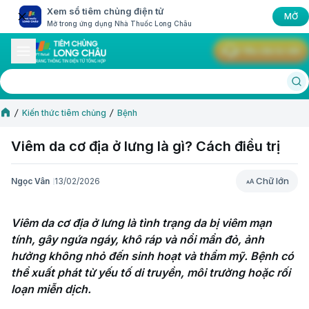
Xem sổ tiêm chủng điện tử
MỞ
Mở trong ứng dụng Nhà Thuốc Long Châu
Yêu cầu tư vấn
Kiến thức tiêm chủng
Bệnh
Viêm da cơ địa ở lưng là gì? Cách điều trị
Chữ lớn
Ngọc Vân
13/02/2026
Chữ lớn
Viêm da cơ địa ở lưng là tình trạng da bị viêm mạn 
tính, gây ngứa ngáy, khô ráp và nổi mẩn đỏ, ảnh 
hưởng không nhỏ đến sinh hoạt và thẩm mỹ. Bệnh có 
thể xuất phát từ yếu tố di truyền, môi trường hoặc rối 
loạn miễn dịch.