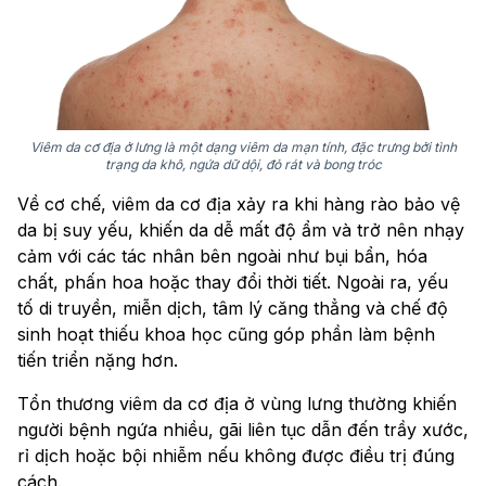
Viêm da cơ địa ở lưng là một dạng viêm da mạn tính, đặc trưng bởi tình
trạng da khô, ngứa dữ dội, đỏ rát và bong tróc
Về cơ chế, viêm da cơ địa xảy ra khi hàng rào bảo vệ
da bị suy yếu, khiến da dễ mất độ ẩm và trở nên nhạy
cảm với các tác nhân bên ngoài như bụi bẩn, hóa
chất, phấn hoa hoặc thay đổi thời tiết. Ngoài ra, yếu
tố di truyền, miễn dịch, tâm lý căng thẳng và chế độ
sinh hoạt thiếu khoa học cũng góp phần làm bệnh
tiến triển nặng hơn.
Tổn thương viêm da cơ địa ở vùng lưng thường khiến
người bệnh ngứa nhiều, gãi liên tục dẫn đến trầy xước,
rỉ dịch hoặc bội nhiễm nếu không được điều trị đúng
cách.