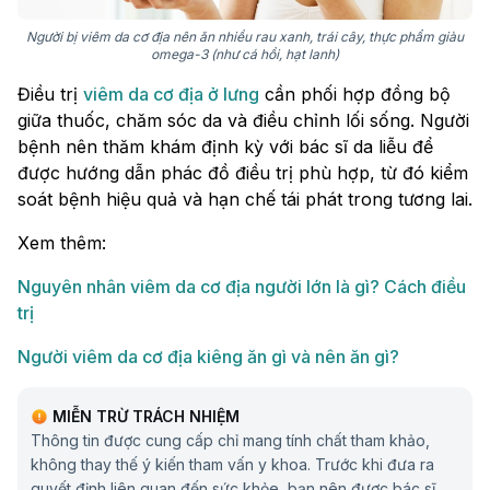
Người bị viêm da cơ địa nên ăn nhiều rau xanh, trái cây, thực phẩm giàu
omega-3 (như cá hồi, hạt lanh)
Điều trị
viêm da cơ địa ở lưng
cần phối hợp đồng bộ
giữa thuốc, chăm sóc da và điều chỉnh lối sống. Người
bệnh nên thăm khám định kỳ với bác sĩ da liễu để
được hướng dẫn phác đồ điều trị phù hợp, từ đó kiểm
soát bệnh hiệu quả và hạn chế tái phát trong tương lai.
Xem thêm:
Nguyên nhân viêm da cơ địa người lớn là gì? Cách điều
trị
Người viêm da cơ địa kiêng ăn gì và nên ăn gì?
MIỄN TRỪ TRÁCH NHIỆM
Thông tin được cung cấp chỉ mang tính chất tham khảo,
không thay thế ý kiến tham vấn y khoa. Trước khi đưa ra
quyết định liên quan đến sức khỏe, bạn nên được bác sĩ