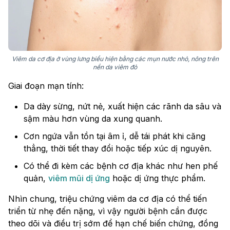
Viêm da cơ địa ở vùng lưng biểu hiện bằng các mụn nước nhỏ, nông trên
nền da viêm đỏ
Giai đoạn mạn tính:
Da dày sừng, nứt nẻ, xuất hiện các rãnh da sâu và
sậm màu hơn vùng da xung quanh.
Cơn ngứa vẫn tồn tại âm ỉ, dễ tái phát khi căng
thẳng, thời tiết thay đổi hoặc tiếp xúc dị nguyên.
Có thể đi kèm các bệnh cơ địa khác như hen phế
quản,
viêm mũi dị ứng
hoặc dị ứng thực phẩm.
Nhìn chung, triệu chứng viêm da cơ địa có thể tiến
triển từ nhẹ đến nặng, vì vậy người bệnh cần được
theo dõi và điều trị sớm để hạn chế biến chứng, đồng