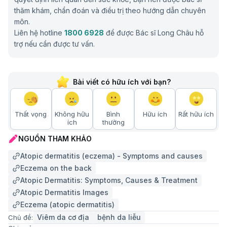
thăm khám, chẩn đoán và điều trị theo hướng dẫn chuyên
môn.
Liên hệ hotline
1800 6928
để được Bác sĩ Long Châu hỗ
trợ nếu cần được tư vấn.
Bài viết có hữu ích với bạn?
Thất vọng
Không hữu
Bình
Hữu ích
Rất hữu ích
ích
thường
NGUỒN THAM KHẢO
Atopic dermatitis (eczema) - Symptoms and causes
Eczema on the back
Atopic Dermatitis: Symptoms, Causes & Treatment
Atopic Dermatitis Images
Eczema (atopic dermatitis)
Viêm da cơ địa
bệnh da liễu
Chủ đề: