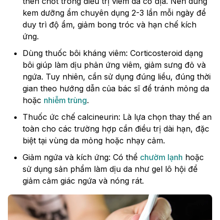
then chốt trong điều trị viêm da cơ địa. Nên dùng
kem dưỡng ẩm chuyên dụng 2-3 lần mỗi ngày để
duy trì độ ẩm, giảm bong tróc và hạn chế kích
ứng.
Dùng thuốc bôi kháng viêm: Corticosteroid dạng
bôi giúp làm dịu phản ứng viêm, giảm sưng đỏ và
ngứa. Tuy nhiên, cần sử dụng đúng liều, đúng thời
gian theo hướng dẫn của bác sĩ để tránh mỏng da
hoặc
nhiễm trùng
.
Thuốc ức chế calcineurin: Là lựa chọn thay thế an
toàn cho các trường hợp cần điều trị dài hạn, đặc
biệt tại vùng da mỏng hoặc nhạy cảm.
Giảm ngứa và kích ứng: Có thể
chườm lạnh
hoặc
sử dụng sản phẩm làm dịu da như gel lô hội để
giảm cảm giác ngứa và nóng rát.