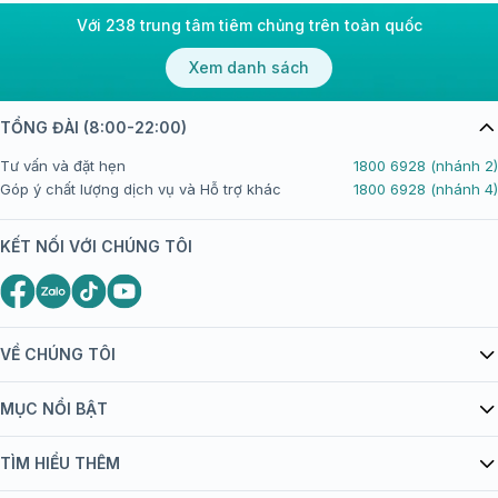
Với 238 trung tâm tiêm chủng trên toàn quốc
Xem danh sách
TỔNG ĐÀI (8:00-22:00)
Tư vấn và đặt hẹn
1800 6928 (nhánh 2)
Góp ý chất lượng dịch vụ và Hỗ trợ khác
1800 6928 (nhánh 4)
KẾT NỐI VỚI CHÚNG TÔI
VỀ CHÚNG TÔI
Giới thiệu Tiêm Chủng FPT Long Châu
MỤC NỔI BẬT
Quy chế hoạt động website/ứng dụng thương mại điện tử
Danh mục vắc xin
TÌM HIỂU THÊM
bán hàng