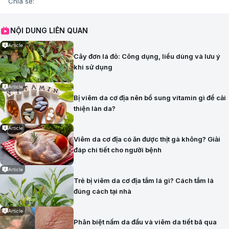
Chia sẻ:
NỘI DUNG LIÊN QUAN
Article
Cây đơn lá đỏ: Công dụng, liều dùng và lưu ý
khi sử dụng
Article
Bị viêm da cơ địa nên bổ sung vitamin gì để cải
thiện làn da?
Article
Viêm da cơ địa có ăn được thịt gà không? Giải
đáp chi tiết cho người bệnh
Article
Trẻ bị viêm da cơ địa tắm lá gì? Cách tắm lá
đúng cách tại nhà
Article
Phân biệt nấm da đầu và viêm da tiết bã qua