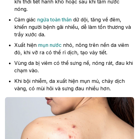
khi thời tiết hanh khô hoặc sau khi tắm nước
nóng.
Cảm giác
ngứa toàn thân
dữ dội, tăng về đêm,
khiến người bệnh gãi nhiều, dễ làm tổn thương và
trầy xước da.
Xuất hiện
mụn nước
nhỏ, nông trên nền da viêm
đỏ, khi vỡ ra có thể rỉ dịch, tạo vảy tiết.
Vùng da bị viêm có thể sưng nề, nóng rát, đau khi
chạm vào.
Khi bội nhiễm, da xuất hiện mụn mủ, chảy dịch
vàng, có mùi hôi và sưng đau nhiều hơn.