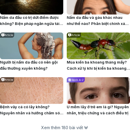
Nấm da đầu có trị dứt điểm được
Nấm da đầu và gàu khác nhau
không? Biện pháp ngăn ngừa tái
như thế nào? Phân biệt chính xác
phát
để chăm sóc hiệu quả
Article
Article
Người bị nấm da đầu có nên gội
Mùa kiến ba khoang tháng mấy?
đầu thường xuyên không?
Cách xử lý khi bị kiến ba khoang
cắn
Article
Bệnh A-Z
Bệnh vảy cá có lây không?
U mềm lây ở trẻ em​ là gì? Nguyên
Nguyên nhân và hướng chăm sóc
nhân, triệu chứng và cách điều trị
phù hợp
Xem thêm 180 bài viết