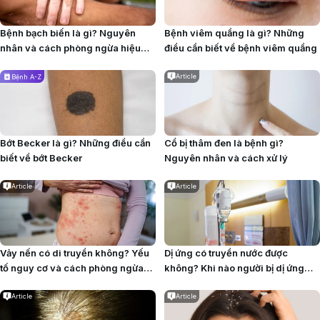
Bệnh bạch biến là gì? Nguyên
Bệnh viêm quầng là gì? Những
nhân và cách phòng ngừa hiệu
điều cần biết về bệnh viêm quầng
quả
Article
Bệnh A-Z
Bớt Becker là gì? Những điều cần
Cổ bị thâm đen là bệnh gì?
biết về bớt Becker
Nguyên nhân và cách xử lý
Article
Article
Vảy nến có di truyền không? Yếu
Dị ứng có truyền nước được
tố nguy cơ và cách phòng ngừa
không? Khi nào người bị dị ứng
bệnh
được chỉ định truyền dịch?
Article
Article