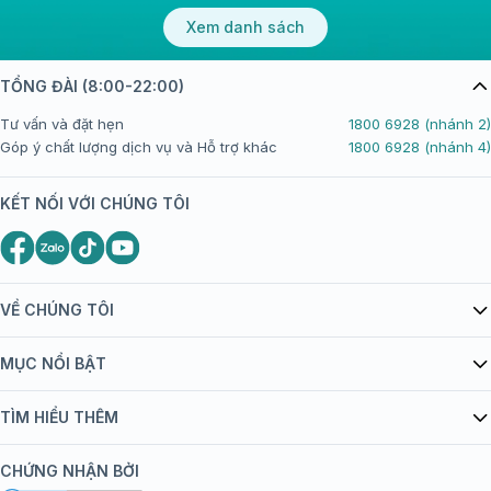
Xem danh sách
TỔNG ĐÀI (8:00-22:00)
Tư vấn và đặt hẹn
1800 6928 (nhánh 2)
Góp ý chất lượng dịch vụ và Hỗ trợ khác
1800 6928 (nhánh 4)
KẾT NỐI VỚI CHÚNG TÔI
VỀ CHÚNG TÔI
Giới thiệu Tiêm Chủng FPT Long Châu
MỤC NỔI BẬT
Quy chế hoạt động website/ứng dụng thương mại điện tử
Danh mục vắc xin
TÌM HIỂU THÊM
bán hàng
Kiến thức tiêm chủng
Chính sách nội dung
Khuyến mãi
CHỨNG NHẬN BỞI