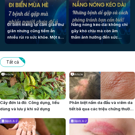
Đi biển mang lại cảm giác thư
Nắng nóng kéo dài không chỉ
giãn nhưng cũng tiềm ẩn
gây khó chịu mà còn âm
nhiều rủi ro sức khỏe. Một số
thầm ảnh hưởng đến sức
bệnh thường gặp có thể xuất
khỏe mỗi ngày. Một số bệnh
hiện bất ngờ nếu bạn không
có thể xuất hiện sớm nhưng
chuẩn bị kỹ trước chuyến đi.
dễ bị bỏ qua nếu bạn không
Tất cả
chú ý.
Article
Article
Cây đơn lá đỏ: Công dụng, liều
Phân biệt nấm da đầu và viêm da
dùng và lưu ý khi sử dụng
tiết bã qua các triệu chứng thường
gặp
Bệnh A-Z
Bệnh A-Z