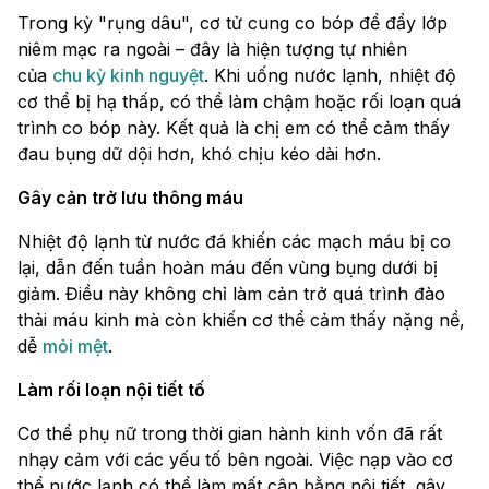
Trong kỳ "rụng dâu", cơ tử cung co bóp để đẩy lớp
niêm mạc ra ngoài – đây là hiện tượng tự nhiên
của
chu kỳ kinh nguyệt
. Khi uống nước lạnh, nhiệt độ
cơ thể bị hạ thấp, có thể làm chậm hoặc rối loạn quá
trình co bóp này. Kết quả là chị em có thể cảm thấy
đau bụng dữ dội hơn, khó chịu kéo dài hơn.
Gây cản trở lưu thông máu
Nhiệt độ lạnh từ nước đá khiến các mạch máu bị co
lại, dẫn đến tuần hoàn máu đến vùng bụng dưới bị
giảm. Điều này không chỉ làm cản trở quá trình đào
thải máu kinh mà còn khiến cơ thể cảm thấy nặng nề,
dễ
mỏi mệt
.
Làm rối loạn nội tiết tố
Cơ thể phụ nữ trong thời gian hành kinh vốn đã rất
nhạy cảm với các yếu tố bên ngoài. Việc nạp vào cơ
thể nước lạnh có thể làm mất cân bằng nội tiết, gây