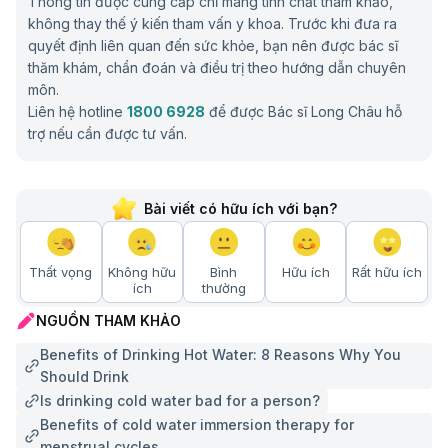
Thông tin được cung cấp chỉ mang tính chất tham khảo,
không thay thế ý kiến tham vấn y khoa. Trước khi đưa ra
quyết định liên quan đến sức khỏe, bạn nên được bác sĩ
thăm khám, chẩn đoán và điều trị theo hướng dẫn chuyên
môn.
Liên hệ hotline
1800 6928
để được Bác sĩ Long Châu hỗ
trợ nếu cần được tư vấn.
Bài viết có hữu ích với bạn?
Thất vọng
Không hữu
Bình
Hữu ích
Rất hữu ích
ích
thường
NGUỒN THAM KHẢO
Benefits of Drinking Hot Water: 8 Reasons Why You
Should Drink
Is drinking cold water bad for a person?
Benefits of cold water immersion therapy for
menstrual cycles