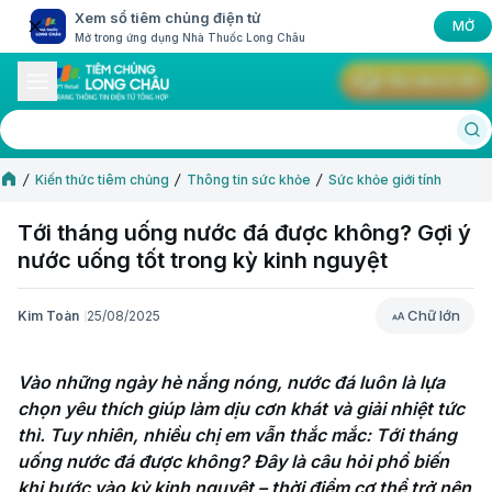
Xem sổ tiêm chủng điện tử
MỞ
Mở trong ứng dụng Nhà Thuốc Long Châu
Yêu cầu tư vấn
Kiến thức tiêm chủng
Thông tin sức khỏe
Sức khỏe giới tính
Tới tháng uống nước đá được không? Gợi ý
nước uống tốt trong kỳ kinh nguyệt
Chữ lớn
Kim Toàn
25/08/2025
Chữ lớn
Vào những ngày hè nắng nóng, nước đá luôn là lựa 
chọn yêu thích giúp làm dịu cơn khát và giải nhiệt tức 
thì. Tuy nhiên, nhiều chị em vẫn thắc mắc: Tới tháng 
uống nước đá được không? Đây là câu hỏi phổ biến 
khi bước vào kỳ kinh nguyệt – thời điểm cơ thể trở nên 