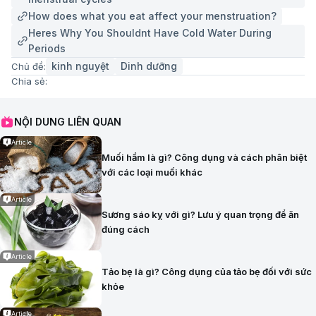
How does what you eat affect your menstruation?
Heres Why You Shouldnt Have Cold Water During
Periods
kinh nguyệt
Dinh dưỡng
Chủ đề:
Chia sẻ:
NỘI DUNG LIÊN QUAN
Article
Muối hầm là gì? Công dụng và cách phân biệt
với các loại muối khác
Article
Sương sáo kỵ với gì? Lưu ý quan trọng để ăn
đúng cách
Article
Tảo bẹ là gì? Công dụng của tảo bẹ đối với sức
khỏe
Article