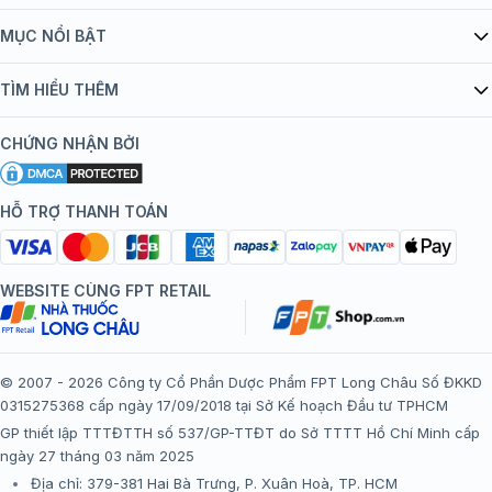
Giới thiệu Tiêm Chủng FPT Long Châu
MỤC NỔI BẬT
Quy chế hoạt động website/ứng dụng thương mại điện tử
Danh mục vắc xin
TÌM HIỂU THÊM
bán hàng
Kiến thức tiêm chủng
Chính sách nội dung
Khuyến mãi
CHỨNG NHẬN BỞI
Đội ngũ bác sĩ, chuyên gia
Chính sách bảo mật
Tôi nên tiêm gì?
Hệ thống trung tâm tiêm chủng
HỖ TRỢ THANH TOÁN
Chính sách bảo mật dữ liệu cá nhân
Tiêm chủng đi nước ngoài
Chính sách thanh toán
WEBSITE CÙNG FPT RETAIL
Chính sách đổi trả gói, mũi tiêm tại trung tâm tiêm chủng
FPT Long Châu
Chính sách “Gia đình là Số 1”
© 2007 - 2026 Công ty Cổ Phần Dược Phẩm FPT Long Châu Số ĐKKD
0315275368 cấp ngày 17/09/2018 tại Sở Kế hoạch Đầu tư TPHCM
Thể lệ chương trình “Tích điểm nhận đặc quyền”
GP thiết lập TTTĐTTH số 537/GP-TTĐT do Sở TTTT Hồ Chí Minh cấp
ngày 27 tháng 03 năm 2025
Địa chỉ: 379-381 Hai Bà Trưng, P. Xuân Hoà, TP. HCM