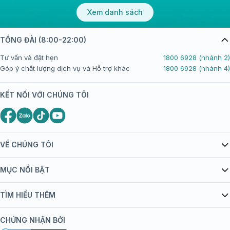
Xem danh sách
TỔNG ĐÀI (8:00-22:00)
Tư vấn và đặt hẹn
1800 6928 (nhánh 2)
Góp ý chất lượng dịch vụ và Hỗ trợ khác
1800 6928 (nhánh 4)
KẾT NỐI VỚI CHÚNG TÔI
VỀ CHÚNG TÔI
Giới thiệu Tiêm Chủng FPT Long Châu
MỤC NỔI BẬT
Quy chế hoạt động website/ứng dụng thương mại điện tử
Danh mục vắc xin
TÌM HIỂU THÊM
bán hàng
Kiến thức tiêm chủng
Chính sách nội dung
Khuyến mãi
CHỨNG NHẬN BỞI