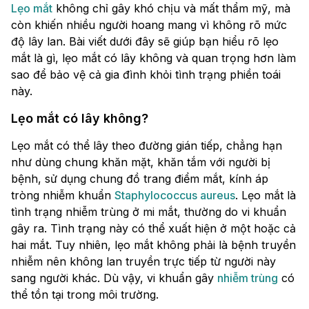
Lẹo mắt
không chỉ gây khó chịu và mất thẩm mỹ, mà
còn khiến nhiều người hoang mang vì không rõ mức
độ lây lan. Bài viết dưới đây sẽ giúp bạn hiểu rõ lẹo
mắt là gì, lẹo mắt có lây không và quan trọng hơn làm
sao để bảo vệ cả gia đình khỏi tình trạng phiền toái
này.
Lẹo mắt có lây không?
Lẹo mắt có thể lây theo đường gián tiếp, chẳng hạn
như dùng chung khăn mặt, khăn tắm với người bị
bệnh, sử dụng chung đồ trang điểm mắt, kính áp
tròng nhiễm khuẩn
Staphylococcus aureus
. Lẹo mắt là
tình trạng nhiễm trùng ở mi mắt, thường do vi khuẩn
gây ra. Tình trạng này có thể xuất hiện ở một hoặc cả
hai mắt. Tuy nhiên, lẹo mắt không phải là bệnh truyền
nhiễm nên không lan truyền trực tiếp từ người này
sang người khác. Dù vậy, vi khuẩn gây
nhiễm trùng
có
thể tồn tại trong môi trường.