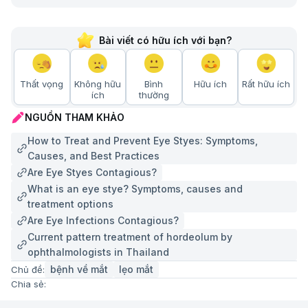
Bài viết có hữu ích với bạn?
Thất vọng
Không hữu
Bình
Hữu ích
Rất hữu ích
ích
thường
NGUỒN THAM KHẢO
How to Treat and Prevent Eye Styes: Symptoms,
Causes, and Best Practices
Are Eye Styes Contagious?
What is an eye stye? Symptoms, causes and
treatment options
Are Eye Infections Contagious?
Current pattern treatment of hordeolum by
ophthalmologists in Thailand
bệnh về mắt
lẹo mắt
Chủ đề:
Chia sẻ: