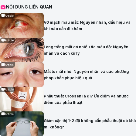
NỘI DUNG LIÊN QUAN
Article
Vỡ mạch máu mắt: Nguyên nhân, dấu hiệu và
khi nào cần đi khám
Article
Lòng trắng mắt có nhiều tia máu đỏ: Nguyên
nhân và cách xử lý
Article
Mắt to mắt nhỏ: Nguyên nhân và các phương
pháp khắc phục hiệu quả
Article
Phẫu thuật Crossen là gì? Ưu điểm và nhược
điểm của phẫu thuật
Article
Giảm cận thị 1-2 độ không cần phẫu thuật có khả
thi không?