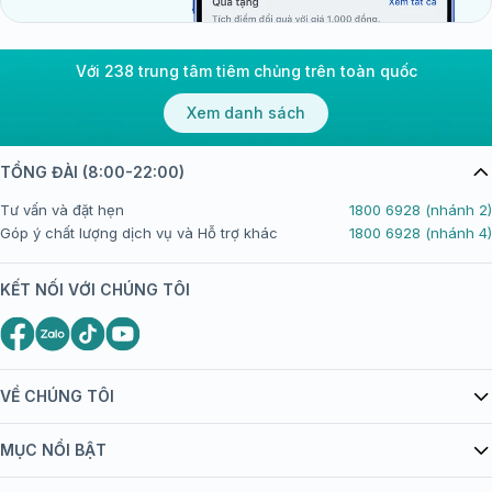
Với 238 trung tâm tiêm chủng trên toàn quốc
Xem danh sách
TỔNG ĐÀI (8:00-22:00)
Tư vấn và đặt hẹn
1800 6928 (nhánh 2)
Góp ý chất lượng dịch vụ và Hỗ trợ khác
1800 6928 (nhánh 4)
KẾT NỐI VỚI CHÚNG TÔI
VỀ CHÚNG TÔI
Giới thiệu Tiêm Chủng FPT Long Châu
MỤC NỔI BẬT
Quy chế hoạt động website/ứng dụng thương mại điện tử