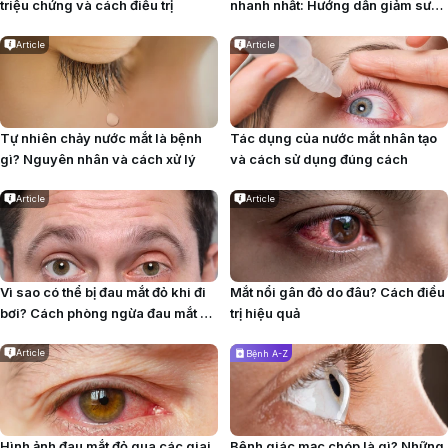
triệu chứng và cách điều trị
nhanh nhất: Hướng dẫn giảm sưng
an toàn
Article
Article
Tự nhiên chảy nước mắt là bệnh
Tác dụng của nước mắt nhân tạo
gì? Nguyên nhân và cách xử lý
và cách sử dụng đúng cách
Article
Article
Vì sao có thể bị đau mắt đỏ khi đi
Mắt nổi gân đỏ do đâu? Cách điều
bơi? Cách phòng ngừa đau mắt đỏ
trị hiệu quả
khi đi bơi hiệu quả
Article
Bệnh A-Z
Hình ảnh đau mắt đỏ qua các giai
Bệnh giác mạc chóp là gì? Những