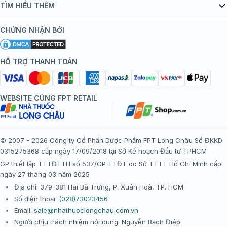
Danh mục vắc xin
TÌM HIỂU THÊM
bán hàng
Kiến thức tiêm chủng
Chính sách nội dung
Khuyến mãi
CHỨNG NHẬN BỞI
Đội ngũ bác sĩ, chuyên gia
Chính sách bảo mật
Tôi nên tiêm gì?
Hệ thống trung tâm tiêm chủng
HỖ TRỢ THANH TOÁN
Chính sách bảo mật dữ liệu cá nhân
Tiêm chủng đi nước ngoài
Chính sách thanh toán
WEBSITE CÙNG FPT RETAIL
Chính sách đổi trả gói, mũi tiêm tại trung tâm tiêm chủng
FPT Long Châu
Chính sách “Gia đình là Số 1”
© 2007 - 2026 Công ty Cổ Phần Dược Phẩm FPT Long Châu Số ĐKKD
0315275368 cấp ngày 17/09/2018 tại Sở Kế hoạch Đầu tư TPHCM
Thể lệ chương trình “Tích điểm nhận đặc quyền”
GP thiết lập TTTĐTTH số 537/GP-TTĐT do Sở TTTT Hồ Chí Minh cấp
ngày 27 tháng 03 năm 2025
Địa chỉ: 379-381 Hai Bà Trưng, P. Xuân Hoà, TP. HCM
Số điện thoại:
(028)73023456
Email:
sale@nhathuoclongchau.com.vn
Người chịu trách nhiệm nội dung: Nguyễn Bạch Điệp