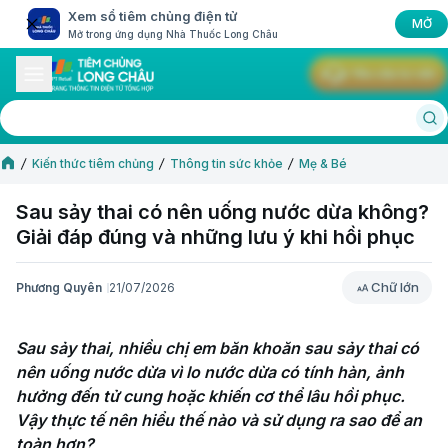
Xem sổ tiêm chủng điện tử
MỞ
Mở trong ứng dụng Nhà Thuốc Long Châu
Yêu cầu tư vấn
Kiến thức tiêm chủng
Thông tin sức khỏe
Mẹ & Bé
Sau sảy thai có nên uống nước dừa không?
Giải đáp đúng và những lưu ý khi hồi phục
Chữ lớn
Phương Quyên
21/07/2026
Chữ lớn
Sau sảy thai, nhiều chị em băn khoăn sau sảy thai có 
nên uống nước dừa vì lo nước dừa có tính hàn, ảnh 
hưởng đến tử cung hoặc khiến cơ thể lâu hồi phục. 
Vậy thực tế nên hiểu thế nào và sử dụng ra sao để an 
toàn hơn?