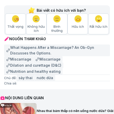
Bài viết có hữu ích với bạn?
Thất vọng
Không hữu
Bình
Hữu ích
Rất hữu ích
ích
thường
NGUỒN THAM KHẢO
What Happens After a Miscarriage? An Ob-Gyn
Discusses the Options.
Miscarriage
Miscarriage
Dilation and curettage (D&C)
Nutrition and healthy eating
sảy thai
nước dừa
Chủ đề:
Chia sẻ:
NỘI DUNG LIÊN QUAN
Article
Nhau thai bám thấp có nên uống nước dừa? Giải