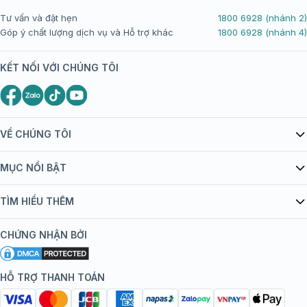
Tư vấn và đặt hẹn
1800 6928 (nhánh 2)
Góp ý chất lượng dịch vụ và Hỗ trợ khác
1800 6928 (nhánh 4)
KẾT NỐI VỚI CHÚNG TÔI
VỀ CHÚNG TÔI
Giới thiệu Tiêm Chủng FPT Long Châu
MỤC NỔI BẬT
Quy chế hoạt động website/ứng dụng thương mại điện tử
Danh mục vắc xin
TÌM HIỂU THÊM
bán hàng
Kiến thức tiêm chủng
Chính sách nội dung
Khuyến mãi
CHỨNG NHẬN BỞI
Đội ngũ bác sĩ, chuyên gia
Chính sách bảo mật
Tôi nên tiêm gì?
Hệ thống trung tâm tiêm chủng
HỖ TRỢ THANH TOÁN
Chính sách bảo mật dữ liệu cá nhân
Tiêm chủng đi nước ngoài