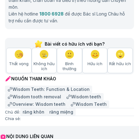
thăm khám, chẩn đoán và điều trị theo hướng dẫn chuyên
môn.
Liên hệ hotline
1800 6928
để được Bác sĩ Long Châu hỗ
trợ nếu cần được tư vấn.
Bài viết có hữu ích với bạn?
Thất vọng
Không hữu
Bình
Hữu ích
Rất hữu ích
ích
thường
NGUỒN THAM KHẢO
Wisdom Teeth: Function & Location
Wisdom tooth removal
Wisdom teeth
Overview: Wisdom teeth
Wisdom Teeth
răng khôn
răng miệng
Chủ đề:
Chia sẻ:
NỘI DUNG LIÊN QUAN