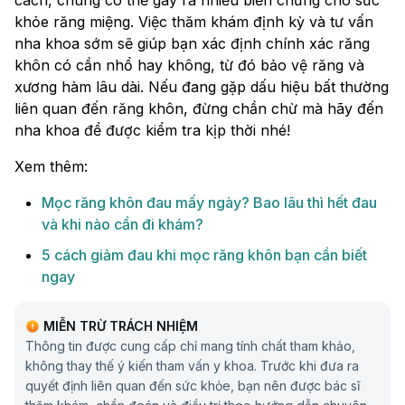
cách, chúng có thể gây ra nhiều biến chứng cho sức
khỏe răng miệng. Việc thăm khám định kỳ và tư vấn
nha khoa sớm sẽ giúp bạn xác định chính xác răng
khôn có cần nhổ hay không, từ đó bảo vệ răng và
xương hàm lâu dài. Nếu đang gặp dấu hiệu bất thường
liên quan đến răng khôn, đừng chần chừ mà hãy đến
nha khoa để được kiểm tra kịp thời nhé!
Xem thêm:
Mọc răng khôn đau mấy ngày? Bao lâu thì hết đau
và khi nào cần đi khám?
5 cách giảm đau khi mọc răng khôn bạn cần biết
ngay
MIỄN TRỪ TRÁCH NHIỆM
Thông tin được cung cấp chỉ mang tính chất tham khảo,
không thay thế ý kiến tham vấn y khoa. Trước khi đưa ra
quyết định liên quan đến sức khỏe, bạn nên được bác sĩ