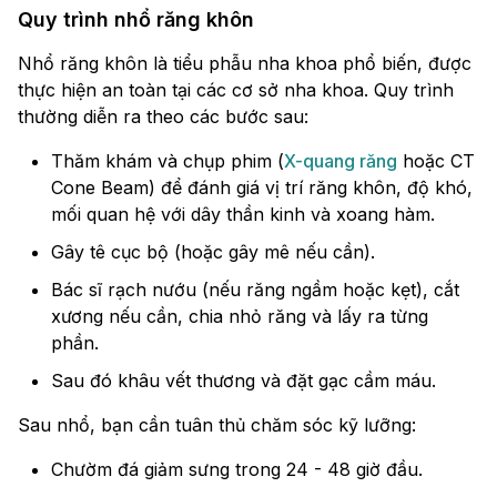
Quy trình nhổ răng khôn
Nhổ răng khôn là tiểu phẫu nha khoa phổ biến, được
thực hiện an toàn tại các cơ sở nha khoa. Quy trình
thường diễn ra theo các bước sau:
Thăm khám và chụp phim (
X-quang răng
hoặc CT
Cone Beam) để đánh giá vị trí răng khôn, độ khó,
mối quan hệ với dây thần kinh và xoang hàm.
Gây tê cục bộ (hoặc gây mê nếu cần).
Bác sĩ rạch nướu (nếu răng ngầm hoặc kẹt), cắt
xương nếu cần, chia nhỏ răng và lấy ra từng
phần.
Sau đó khâu vết thương và đặt gạc cầm máu.
Sau nhổ, bạn cần tuân thủ chăm sóc kỹ lưỡng:
Chườm đá giảm sưng trong 24 - 48 giờ đầu.