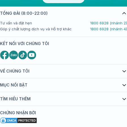
TỔNG ĐÀI (8:00-22:00)
Tư vấn và đặt hẹn
1800 6928 (nhánh 2)
Góp ý chất lượng dịch vụ và Hỗ trợ khác
1800 6928 (nhánh 4)
KẾT NỐI VỚI CHÚNG TÔI
VỀ CHÚNG TÔI
Giới thiệu Tiêm Chủng FPT Long Châu
MỤC NỔI BẬT
Quy chế hoạt động website/ứng dụng thương mại điện tử
Danh mục vắc xin
TÌM HIỂU THÊM
bán hàng
Kiến thức tiêm chủng
Chính sách nội dung
Khuyến mãi
CHỨNG NHẬN BỞI
Đội ngũ bác sĩ, chuyên gia
Chính sách bảo mật
Tôi nên tiêm gì?