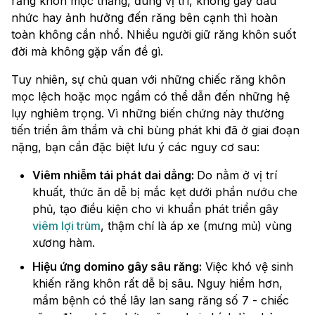
răng khôn mọc thẳng, đúng vị trí, không gây đau
nhức hay ảnh hưởng đến răng bên cạnh thì hoàn
toàn không cần nhổ. Nhiều người giữ răng khôn suốt
đời mà không gặp vấn đề gì.
Tuy nhiên, sự chủ quan với những chiếc răng khôn
mọc lệch hoặc mọc ngầm có thể dẫn đến những hệ
lụy nghiêm trọng. Vì những biến chứng này thường
tiến triển âm thầm và chỉ bùng phát khi đã ở giai đoạn
nặng, bạn cần đặc biệt lưu ý các nguy cơ sau:
Viêm nhiễm tái phát dai dẳng:
Do nằm ở vị trí
khuất, thức ăn dễ bị mắc kẹt dưới phần nướu che
phủ, tạo điều kiện cho vi khuẩn phát triển gây
viêm lợi trùm
, thậm chí là áp xe (mưng mủ) vùng
xương hàm.
Hiệu ứng domino gây sâu răng:
Việc khó vệ sinh
khiến răng khôn rất dễ bị sâu. Nguy hiểm hơn,
mầm bệnh có thể lây lan sang răng số 7 - chiếc