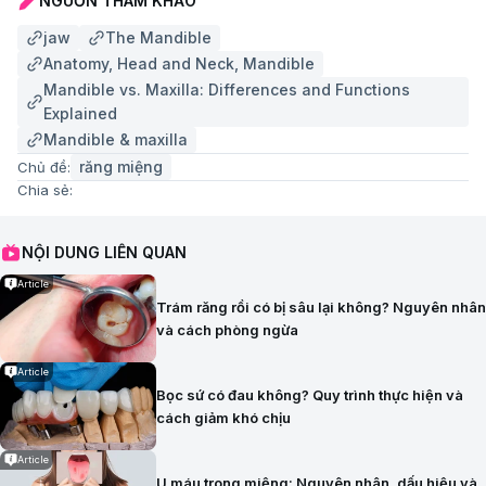
NGUỒN THAM KHẢO
jaw
The Mandible
Anatomy, Head and Neck, Mandible
Mandible vs. Maxilla: Differences and Functions
Explained
Mandible & maxilla
răng miệng
Chủ đề:
Chia sẻ:
NỘI DUNG LIÊN QUAN
Article
Trám răng rồi có bị sâu lại không? Nguyên nhân
và cách phòng ngừa
Article
Bọc sứ có đau không? Quy trình thực hiện và
cách giảm khó chịu
Article
U máu trong miệng: Nguyên nhân, dấu hiệu và