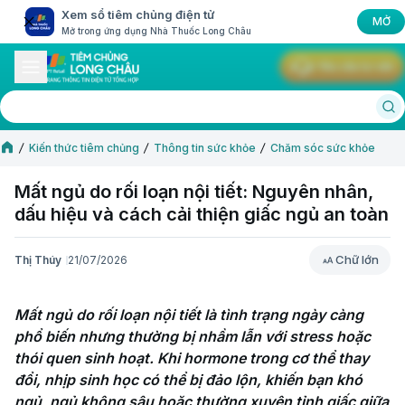
Xem sổ tiêm chủng điện tử
MỞ
Mở trong ứng dụng Nhà Thuốc Long Châu
Yêu cầu tư vấn
Kiến thức tiêm chủng
Thông tin sức khỏe
Chăm sóc sức khỏe
Mất ngủ do rối loạn nội tiết: Nguyên nhân,
dấu hiệu và cách cải thiện giấc ngủ an toàn
Chữ lớn
Thị Thúy
21/07/2026
Chữ lớn
Mất ngủ do rối loạn nội tiết là tình trạng ngày càng 
phổ biến nhưng thường bị nhầm lẫn với stress hoặc 
thói quen sinh hoạt. Khi hormone trong cơ thể thay 
đổi, nhịp sinh học có thể bị đảo lộn, khiến bạn khó 
ngủ, ngủ không sâu hoặc thường xuyên tỉnh giấc giữa 