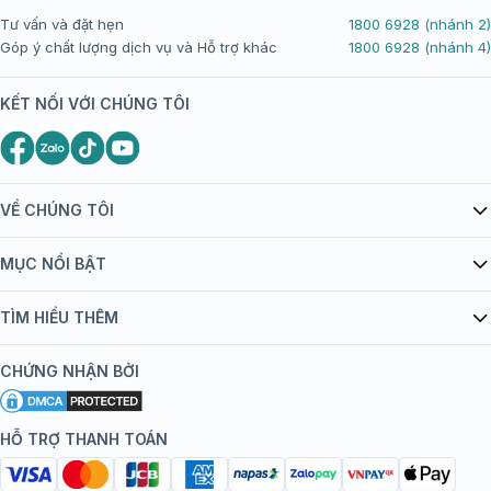
Tư vấn và đặt hẹn
1800 6928 (nhánh 2)
Góp ý chất lượng dịch vụ và Hỗ trợ khác
1800 6928 (nhánh 4)
KẾT NỐI VỚI CHÚNG TÔI
VỀ CHÚNG TÔI
Giới thiệu Tiêm Chủng FPT Long Châu
MỤC NỔI BẬT
Quy chế hoạt động website/ứng dụng thương mại điện tử
Danh mục vắc xin
TÌM HIỂU THÊM
bán hàng
Kiến thức tiêm chủng
Chính sách nội dung
Khuyến mãi
CHỨNG NHẬN BỞI
Đội ngũ bác sĩ, chuyên gia
Chính sách bảo mật
Tôi nên tiêm gì?
Hệ thống trung tâm tiêm chủng
HỖ TRỢ THANH TOÁN
Chính sách bảo mật dữ liệu cá nhân
Tiêm chủng đi nước ngoài
Chính sách thanh toán