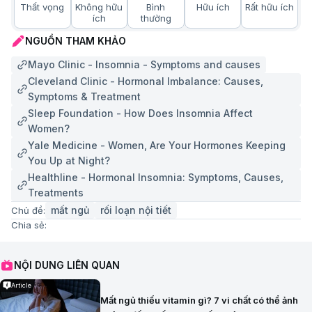
Thất vọng
Không hữu
Bình
Hữu ích
Rất hữu ích
ích
thường
NGUỒN THAM KHẢO
Mayo Clinic - Insomnia - Symptoms and causes
Cleveland Clinic - Hormonal Imbalance: Causes,
Symptoms & Treatment
Sleep Foundation - How Does Insomnia Affect
Women?
Yale Medicine - Women, Are Your Hormones Keeping
You Up at Night?
Healthline - Hormonal Insomnia: Symptoms, Causes,
Treatments
mất ngủ
rối loạn nội tiết
Chủ đề:
Chia sẻ:
NỘI DUNG LIÊN QUAN
Article
Mất ngủ thiếu vitamin gì? 7 vi chất có thể ảnh