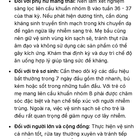
Đối với phụ nữ mang thai:
Nên làm xét nghiệm
sàng lọc liên cầu khuẩn nhóm B vào tuần 36 - 37
của thai kỳ. Nếu phát hiện dương tính, cần dùng
kháng sinh truyền tĩnh mạch trong khi chuyển dạ
để ngăn ngừa lây nhiễm sang trẻ. Mẹ bầu cũng
nên giữ vệ sinh vùng kín sạch sẽ, tránh thụt rửa
âm đạo và không sử dụng các sản phẩm có thể
gây kích ứng. Khám thai định kỳ và duy trì chế độ
ăn uống hợp lý giúp tăng sức đề kháng.
Đối với trẻ sơ sinh:
Cần theo dõi kỹ các dấu hiệu
bất thường trong 7 ngày đầu gồm thở nhanh, bú
kém hoặc sốt trong những tuần đầu. Với trẻ có
mẹ mang liên cầu khuẩn nhóm B phải được chăm
sóc đặc biệt và hạn chế tiếp xúc với người nhiễm
trùng. Ngoài ra, việc vệ sinh sạch sẽ cho trẻ là
điều rất quan trọng để giảm nguy cơ lây nhiễm.
Đối với người lớn và cộng đồng:
Thực hiện vệ sinh
cá nhân tốt, rửa tay thường xuyên và tránh tiếp