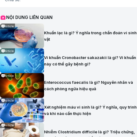
NỘI DUNG LIÊN QUAN
Article
Khuẩn lạc là gì? Ý nghĩa trong chẩn đoán vi sinh
vật
Article
Vi khuẩn Cronobacter sakazakii là gì? Vi khuẩn
này có thể gây bệnh gì?
Article
Enterococcus faecalis là gì? Nguyên nhân và
cách phòng ngừa hiệu quả
Article
Xét nghiệm máu vi sinh là gì? Ý nghĩa, quy trình
và khi nào cần thực hiện
Article
Nhiễm Clostridium difficile là gì? Triệu chứng,