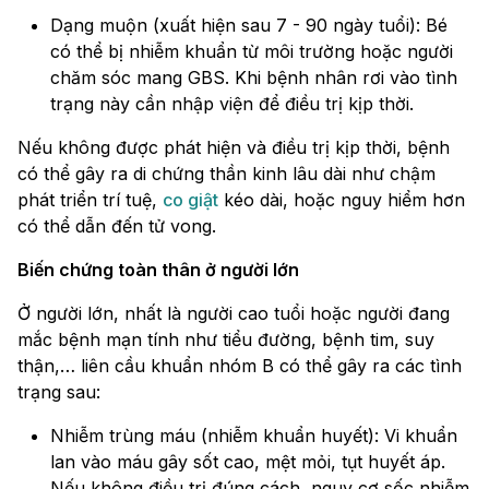
Dạng muộn (xuất hiện sau 7 - 90 ngày tuổi): Bé
có thể bị nhiễm khuẩn từ môi trường hoặc người
chăm sóc mang GBS. Khi bệnh nhân rơi vào tình
trạng này cần nhập viện để điều trị kịp thời.
Nếu không được phát hiện và điều trị kịp thời, bệnh
có thể gây ra di chứng thần kinh lâu dài như chậm
phát triển trí tuệ,
co giật
kéo dài, hoặc nguy hiểm hơn
có thể dẫn đến tử vong.
Biến chứng toàn thân ở người lớn
Ở người lớn, nhất là người cao tuổi hoặc người đang
mắc bệnh mạn tính như tiểu đường, bệnh tim, suy
thận,… liên cầu khuẩn nhóm B có thể gây ra các tình
trạng sau:
Nhiễm trùng máu (nhiễm khuẩn huyết): Vi khuẩn
lan vào máu gây sốt cao, mệt mỏi, tụt huyết áp.
Nếu không điều trị đúng cách, nguy cơ sốc nhiễm