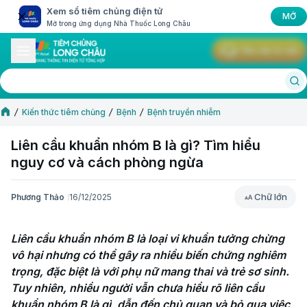
Xem sổ tiêm chủng điện tử
MỞ
Mở trong ứng dụng Nhà Thuốc Long Châu
Yêu cầu tư vấn
Kiến thức tiêm chủng
Bệnh
Bệnh truyền nhiễm
Liên cầu khuẩn nhóm B là gì? Tìm hiểu
nguy cơ và cách phòng ngừa
Chữ lớn
Phương Thảo
16/12/2025
Chữ lớn
Liên cầu khuẩn nhóm B là loại vi khuẩn tưởng chừng 
vô hại nhưng có thể gây ra nhiều biến chứng nghiêm 
trọng, đặc biệt là với phụ nữ mang thai và trẻ sơ sinh. 
Tuy nhiên, nhiều người vẫn chưa hiểu rõ liên cầu 
khuẩn nhóm B là gì, dẫn đến chủ quan và bỏ qua việc 