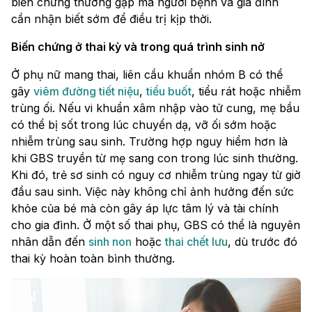
biến chứng thường gặp mà người bệnh và gia đình
cần nhận biết sớm để điều trị kịp thời.
Biến chứng ở thai kỳ và trong quá trình sinh nở
Ở phụ nữ mang thai, liên cầu khuẩn nhóm B có thể
gây
viêm đường tiết niệu
,
tiểu buốt
, tiểu rát hoặc nhiễm
trùng ối. Nếu vi khuẩn xâm nhập vào tử cung, mẹ bầu
có thể bị sốt trong lúc chuyển dạ, vỡ ối sớm hoặc
nhiễm trùng sau sinh. Trường hợp nguy hiểm hơn là
khi GBS truyền từ mẹ sang con trong lúc sinh thường.
Khi đó, trẻ sơ sinh có nguy cơ nhiễm trùng ngay từ giờ
đầu sau sinh. Việc này không chỉ ảnh hưởng đến sức
khỏe của bé mà còn gây áp lực tâm lý và tài chính
cho gia đình. Ở một số thai phụ, GBS có thể là nguyên
nhân dẫn đến
sinh non
hoặc
thai chết lưu
, dù trước đó
thai kỳ hoàn toàn bình thường.