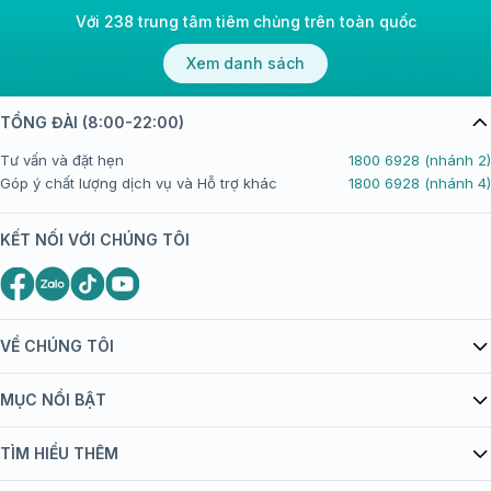
Với 238 trung tâm tiêm chủng trên toàn quốc
Xem danh sách
TỔNG ĐÀI (8:00-22:00)
Tư vấn và đặt hẹn
1800 6928 (nhánh 2)
Góp ý chất lượng dịch vụ và Hỗ trợ khác
1800 6928 (nhánh 4)
KẾT NỐI VỚI CHÚNG TÔI
VỀ CHÚNG TÔI
Giới thiệu Tiêm Chủng FPT Long Châu
MỤC NỔI BẬT
Quy chế hoạt động website/ứng dụng thương mại điện tử
Danh mục vắc xin
TÌM HIỂU THÊM
bán hàng
Kiến thức tiêm chủng