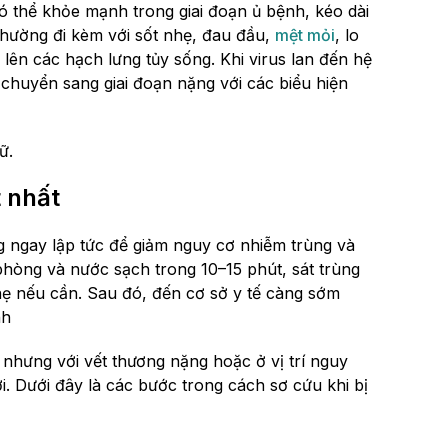
có thể khỏe mạnh trong giai đoạn ủ bệnh, kéo dài
 thường đi kèm với sốt nhẹ, đau đầu,
mệt mỏi
, lo
g lên các hạch lưng tủy sống. Khi virus lan đến hệ
 chuyển sang giai đoạn nặng với các biểu hiện
ữ.
t nhất
ng ngay lập tức để giảm nguy cơ nhiễm trùng và
phòng và nước sạch trong 10–15 phút, sát trùng
ẹ nếu cần. Sau đó, đến cơ sở y tế càng sớm
nh
ý, nhưng với vết thương nặng hoặc ở vị trí nguy
. Dưới đây là các bước trong cách sơ cứu khi bị