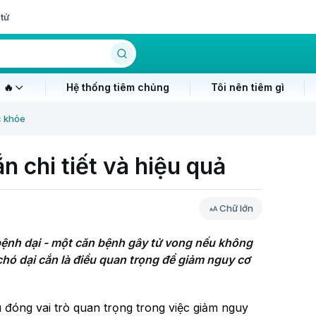
tử
 🔥
Hệ thống tiêm chủng
Tôi nên tiêm gì
c khỏe
n chi tiết và hiệu quả
Chữ lớn
bệnh dại - một căn bệnh gây tử vong nếu không 
chó dại cắn là điều quan trọng để giảm nguy cơ 
u đóng vai trò quan trọng trong việc giảm nguy