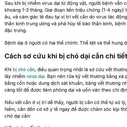
Sau khi bị nhiễm virus dại từ động vật, người bệnh vẫn 
khoảng 1-3 tháng. Giai đoạn tiền triệu chứng (1-4 ngày)
âu, và cảm giác tê đau tại vị trí vết cắn do virus tác độn
thần kinh trung ương và phá hủy tế bào thần kinh, bệnh
đặc trưng.
Bệnh dại ở người có hai thể chính: Thể liệt và thể hung d
Cách sơ cứu khi bị chó dại cắn chi tiế
Khi
bị chó cắn
, điều quan trọng nhất là sơ cứu vết thươ
lây nhiễm
virus dại
. Bạn nên rửa kỹ vết thương bằng xà 
bằng cồn hoặc dung dịch sát khuẩn, băng vết thương nh
càng tốt để được tiêm phòng dại và uốn ván theo chỉ đị
Nếu vết cắn ở vị trí dễ thấy, người bị cắn có thể tự xử l
hiểm, cần đến cơ sở y tế ngay để được chăm sóc kịp thời
chó dại cắn: