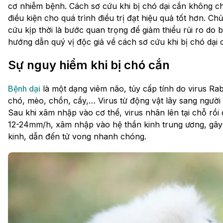
cơ nhiễm bệnh. Cách sơ cứu khi bị chó dại cắn không ch
điều kiện cho quá trình điều trị đạt hiệu quả tốt hơn. 
cứu kịp thời là bước quan trọng để giảm thiểu rủi ro do b
hướng dẫn quý vị độc giả về cách sơ cứu khi bị chó dại cắ
Sự nguy hiểm khi bị chó cắn
Bệnh dại
là một dạng viêm não, tủy cấp tính do virus Ra
chó, mèo, chồn, cầy,… Virus từ động vật lây sang người 
Sau khi xâm nhập vào cơ thể, virus nhân lên tại chỗ rồi 
12-24mm/h, xâm nhập vào hệ thần kinh trung ương, gây 
kinh, dẫn đến tử vong nhanh chóng.