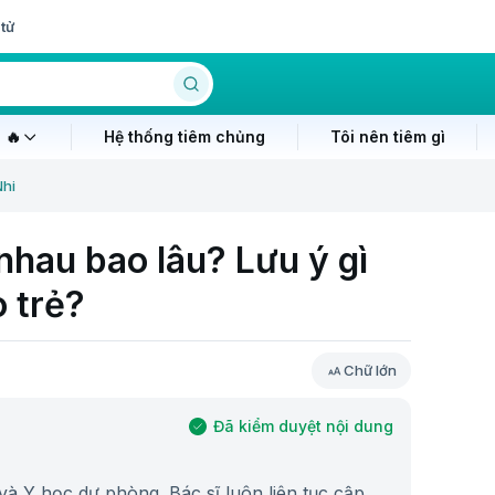
tử
 🔥
Hệ thống tiêm chủng
Tôi nên tiêm gì
Nhi
nhau bao lâu? Lưu ý gì
o trẻ?
Chữ lớn
Đã kiểm duyệt nội dung
à Y học dự phòng. Bác sĩ luôn liên tục cập