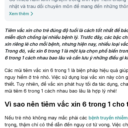
nhật và trau dồi chuyên môn để mang đến những thôn
Xem thêm
Tiêm vắc xin cho trẻ đúng độ tuổi là cách tốt nhất để bảo
miễn dịch chống lại nhiều bệnh lý. Trước đây, các bậc cha
xin riêng lẻ cho mỗi bệnh, nhưng hiện nay, nhiều loại vắ
Trong đó, vắc xin 6 trong 1 là một lựa chọn phổ biến tron
6 trong 1 cách nhau bao lâu và cần lưu ý những điều gì kh
Các mũi tiêm vắc xin 6 trong 1 là biện pháp hiệu quả g
nguy hiểm ở trẻ nhỏ. Việc sử dụng loại vắc xin này còn 
thiết. Tuy nhiên, để vắc xin phát huy tối đa tác dụng, ch
mũi tiêm 6 trong 1 cách nhau bao lâu là hợp lý nhé!
Vì sao nên tiêm vắc xin 6 trong 1 cho 
Nếu trẻ nhỏ không may mắc phải các
bệnh truyền nhiễm
trọng, thậm chí có thể dẫn đến nguy cơ tử vong. Việc c