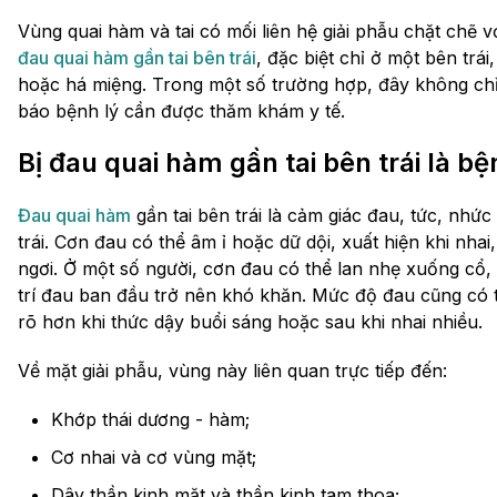
Vùng quai hàm và tai có mối liên hệ giải phẫu chặt chẽ v
đau quai hàm gần tai bên trái
, đặc biệt chỉ ở một bên trá
hoặc há miệng. Trong một số trường hợp, đây không chỉ
báo bệnh lý cần được thăm khám y tế.
Bị đau quai hàm gần tai bên trái là bệ
Đau quai hàm
gần tai bên trái là cảm giác đau, tức, nhứ
trái. Cơn đau có thể âm ỉ hoặc dữ dội, xuất hiện khi nha
ngơi. Ở một số người, cơn đau có thể lan nhẹ xuống cổ, 
trí đau ban đầu trở nên khó khăn. Mức độ đau cũng có t
rõ hơn khi thức dậy buổi sáng hoặc sau khi nhai nhiều.
Về mặt giải phẫu, vùng này liên quan trực tiếp đến:
Khớp thái dương - hàm;
Cơ nhai và cơ vùng mặt;
Dây thần kinh mặt và thần kinh tam thoa;