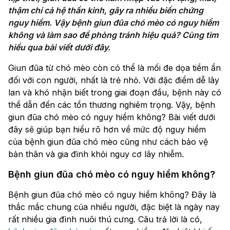
thậm chí cả hệ thần kinh, gây ra nhiều biến chứng 
nguy hiểm. Vậy bệnh giun đũa chó mèo có nguy hiểm 
không và làm sao để phòng tránh hiệu quả? Cùng tìm 
hiểu qua bài viết dưới đây.
Giun đũa từ chó mèo còn có thể là mối đe dọa tiềm ẩn
đối với con người, nhất là trẻ nhỏ. Với đặc điểm dễ lây
lan và khó nhận biết trong giai đoạn đầu, bệnh này có
thể dẫn đến các tổn thương nghiêm trọng. Vậy, bệnh
giun đũa chó mèo có nguy hiểm không​? Bài viết dưới
đây sẽ giúp bạn hiểu rõ hơn về mức độ nguy hiểm
của bệnh giun đũa chó mèo cũng như cách bảo vệ
bản thân và gia đình khỏi nguy cơ lây nhiễm.
Bệnh giun đũa chó mèo có nguy hiểm không?
Bệnh giun đũa chó mèo có nguy hiểm không? Đây là
thắc mắc chung của nhiều người, đặc biệt là ngày nay
rất nhiều gia đình nuôi thú cưng. Câu trả lời là có,