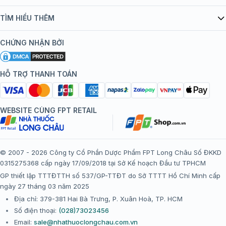
Quy chế hoạt động website/ứng dụng thương mại điện tử
Danh mục vắc xin
TÌM HIỂU THÊM
bán hàng
Kiến thức tiêm chủng
Chính sách nội dung
Khuyến mãi
CHỨNG NHẬN BỞI
Đội ngũ bác sĩ, chuyên gia
Chính sách bảo mật
Tôi nên tiêm gì?
Hệ thống trung tâm tiêm chủng
HỖ TRỢ THANH TOÁN
Chính sách bảo mật dữ liệu cá nhân
Tiêm chủng đi nước ngoài
Chính sách thanh toán
WEBSITE CÙNG FPT RETAIL
Chính sách đổi trả gói, mũi tiêm tại trung tâm tiêm chủng
FPT Long Châu
Chính sách “Gia đình là Số 1”
© 2007 - 2026 Công ty Cổ Phần Dược Phẩm FPT Long Châu Số ĐKKD
0315275368 cấp ngày 17/09/2018 tại Sở Kế hoạch Đầu tư TPHCM
Thể lệ chương trình “Tích điểm nhận đặc quyền”
GP thiết lập TTTĐTTH số 537/GP-TTĐT do Sở TTTT Hồ Chí Minh cấp
ngày 27 tháng 03 năm 2025
Địa chỉ: 379-381 Hai Bà Trưng, P. Xuân Hoà, TP. HCM
Số điện thoại:
(028)73023456
Email:
sale@nhathuoclongchau.com.vn