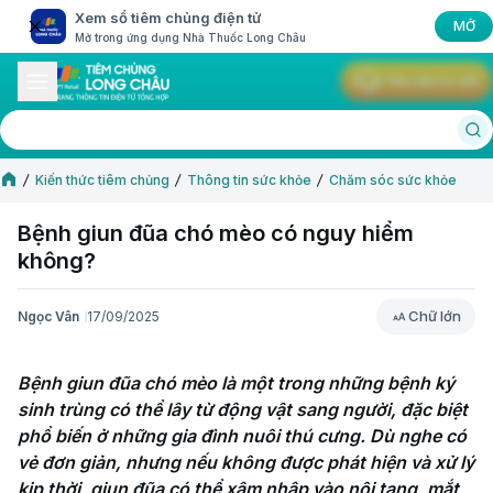
Xem sổ tiêm chủng điện tử
MỞ
Mở trong ứng dụng Nhà Thuốc Long Châu
Yêu cầu tư vấn
Kiến thức tiêm chủng
Thông tin sức khỏe
Chăm sóc sức khỏe
Bệnh giun đũa chó mèo có nguy hiểm
không​?
Chữ lớn
Ngọc Vân
17/09/2025
Chữ lớn
Bệnh giun đũa chó mèo là một trong những bệnh ký 
sinh trùng có thể lây từ động vật sang người, đặc biệt 
phổ biến ở những gia đình nuôi thú cưng. Dù nghe có 
vẻ đơn giản, nhưng nếu không được phát hiện và xử lý 
kịp thời, giun đũa có thể xâm nhập vào nội tạng, mắt, 