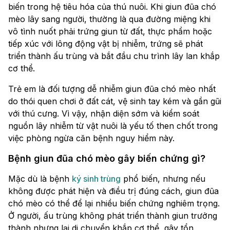
biến trong hệ tiêu hóa của thú nuôi. Khi giun đũa chó
mèo lây sang người, thường là qua đường miệng khi
vô tình nuốt phải trứng giun từ đất, thực phẩm hoặc
tiếp xúc với lông động vật bị nhiễm, trứng sẽ phát
triển thành ấu trùng và bắt đầu chu trình lây lan khắp
cơ thể.
Trẻ em là đối tượng dễ nhiễm giun đũa chó mèo nhất
do thói quen chơi ở đất cát, vệ sinh tay kém và gần gũi
với thú cưng. Vì vậy, nhận diện sớm và kiểm soát
nguồn lây nhiễm từ vật nuôi là yếu tố then chốt trong
việc phòng ngừa căn bệnh nguy hiểm này.
Bệnh giun đũa chó mèo gây biến chứng gì?
Mặc dù là bệnh
ký sinh trùng
phổ biến, nhưng nếu
không được phát hiện và điều trị đúng cách, giun đũa
chó mèo có thể để lại nhiều biến chứng nghiêm trọng.
Ở người, ấu trùng không phát triển thành giun trưởng
thành nhưng lại di chuyển khắp cơ thể, gây tổn