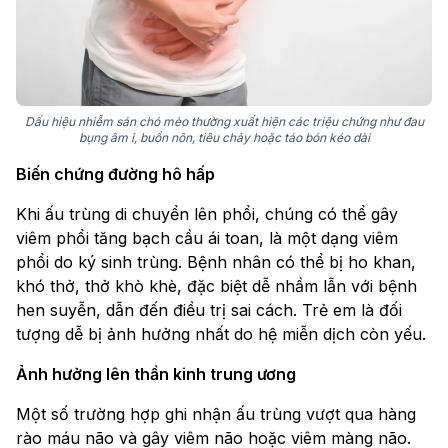
Dấu hiệu nhiễm sán chó mèo thường xuất hiện các triệu chứng như đau
bụng âm ỉ, buồn nôn, tiêu chảy hoặc táo bón kéo dài
Biến chứng đường hô hấp
Khi ấu trùng di chuyển lên phổi, chúng có thể gây
viêm phổi tăng bạch cầu ái toan, là một dạng viêm
phổi do ký sinh trùng. Bệnh nhân có thể bị ho khan,
khó thở, thở khò khè, đặc biệt dễ nhầm lẫn với bệnh
hen suyễn, dẫn đến điều trị sai cách. Trẻ em là đối
tượng dễ bị ảnh hưởng nhất do hệ miễn dịch còn yếu.
Ảnh hưởng lên thần kinh trung ương
Một số trường hợp ghi nhận ấu trùng vượt qua hàng
rào máu não và gây viêm não hoặc viêm màng não.