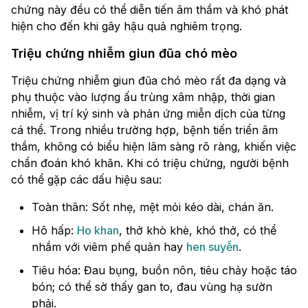
chứng này đều có thể diễn tiến âm thầm và khó phát
hiện cho đến khi gây hậu quả nghiêm trọng.
Triệu chứng nhiễm giun đũa chó mèo
Triệu chứng nhiễm giun đũa chó mèo rất đa dạng và
phụ thuộc vào lượng ấu trùng xâm nhập, thời gian
nhiễm, vị trí ký sinh và phản ứng miễn dịch của từng
cá thể. Trong nhiều trường hợp, bệnh tiến triển âm
thầm, không có biểu hiện lâm sàng rõ ràng, khiến việc
chẩn đoán khó khăn. Khi có triệu chứng, người bệnh
có thể gặp các dấu hiệu sau:
Toàn thân: Sốt nhẹ, mệt mỏi kéo dài, chán ăn.
Hô hấp:
Ho khan
, thở khò khè, khó thở, có thể
nhầm với viêm phế quản hay
hen suyễn
.
Tiêu hóa: Đau bụng, buồn nôn, tiêu chảy hoặc táo
bón; có thể sờ thấy gan to, đau vùng hạ sườn
phải.