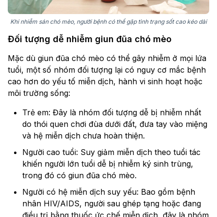
Khi nhiễm sán chó mèo, người bệnh có thể gặp tình trạng sốt cao kéo dài
Đối tượng dễ nhiễm giun đũa chó mèo
Mặc dù giun đũa chó mèo có thể gây nhiễm ở mọi lứa
tuổi, một số nhóm đối tượng lại có nguy cơ mắc bệnh
cao hơn do yếu tố miễn dịch, hành vi sinh hoạt hoặc
môi trường sống:
Trẻ em: Đây là nhóm đối tượng dễ bị nhiễm nhất
do thói quen chơi đùa dưới đất, đưa tay vào miệng
và hệ miễn dịch chưa hoàn thiện.
Người cao tuổi: Suy giảm miễn dịch theo tuổi tác
khiến người lớn tuổi dễ bị nhiễm ký sinh trùng,
trong đó có giun đũa chó mèo.
Người có hệ miễn dịch suy yếu: Bao gồm bệnh
nhân HIV/AIDS, người sau ghép tạng hoặc đang
điều trị bằng thuốc ức chế miễn dịch, đây là nhóm