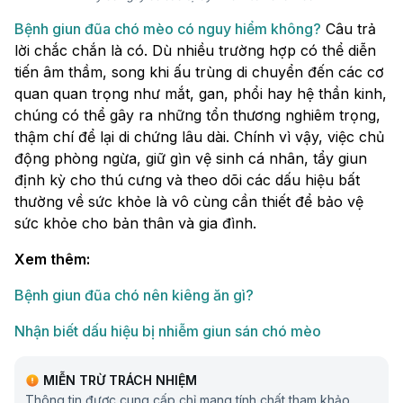
Bệnh giun đũa chó mèo có nguy hiểm không?
Câu trả
lời chắc chắn là có. Dù nhiều trường hợp có thể diễn
tiến âm thầm, song khi ấu trùng di chuyển đến các cơ
quan quan trọng như mắt, gan, phổi hay hệ thần kinh,
chúng có thể gây ra những tổn thương nghiêm trọng,
thậm chí để lại di chứng lâu dài. Chính vì vậy, việc chủ
động phòng ngừa, giữ gìn vệ sinh cá nhân, tẩy giun
định kỳ cho thú cưng và theo dõi các dấu hiệu bất
thường về sức khỏe là vô cùng cần thiết để bảo vệ
sức khỏe cho bản thân và gia đình.
Xem thêm:
Bệnh giun đũa chó nên kiêng ăn gì​?
Nhận biết dấu hiệu bị nhiễm giun sán chó mèo
MIỄN TRỪ TRÁCH NHIỆM
Thông tin được cung cấp chỉ mang tính chất tham khảo,