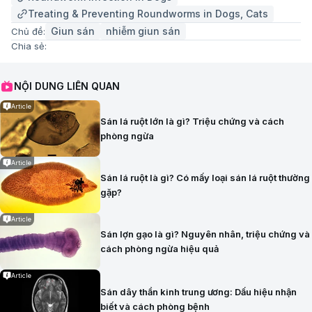
Treating & Preventing Roundworms in Dogs, Cats
Giun sán
nhiễm giun sán
Chủ đề:
Chia sẻ:
NỘI DUNG LIÊN QUAN
Article
Sán lá ruột lớn là gì? Triệu chứng và cách
phòng ngừa
Article
Sán lá ruột là gì? Có mấy loại sán lá ruột thường
gặp?
Article
Sán lợn gạo là gì? Nguyên nhân, triệu chứng và
cách phòng ngừa hiệu quả
Article
Sán dây thần kinh trung ương: Dấu hiệu nhận
biết và cách phòng bệnh