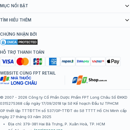
Giới thiệu Tiêm Chủng FPT Long Châu
MỤC NỔI BẬT
Quy chế hoạt động website/ứng dụng thương mại điện tử
Danh mục vắc xin
TÌM HIỂU THÊM
bán hàng
Kiến thức tiêm chủng
Chính sách nội dung
Khuyến mãi
CHỨNG NHẬN BỞI
Đội ngũ bác sĩ, chuyên gia
Chính sách bảo mật
Tôi nên tiêm gì?
Hệ thống trung tâm tiêm chủng
HỖ TRỢ THANH TOÁN
Chính sách bảo mật dữ liệu cá nhân
Tiêm chủng đi nước ngoài
Chính sách thanh toán
WEBSITE CÙNG FPT RETAIL
Chính sách đổi trả gói, mũi tiêm tại trung tâm tiêm chủng
FPT Long Châu
Chính sách “Gia đình là Số 1”
© 2007 - 2026 Công ty Cổ Phần Dược Phẩm FPT Long Châu Số ĐKKD
0315275368 cấp ngày 17/09/2018 tại Sở Kế hoạch Đầu tư TPHCM
Thể lệ chương trình “Tích điểm nhận đặc quyền”
GP thiết lập TTTĐTTH số 537/GP-TTĐT do Sở TTTT Hồ Chí Minh cấp
ngày 27 tháng 03 năm 2025
Địa chỉ: 379-381 Hai Bà Trưng, P. Xuân Hoà, TP. HCM