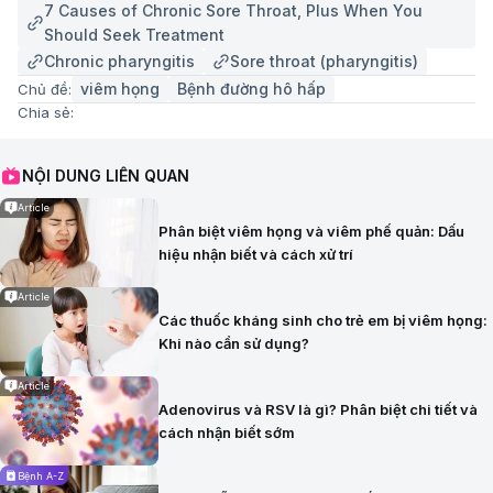
7 Causes of Chronic Sore Throat, Plus When You
Should Seek Treatment
Chronic pharyngitis
Sore throat (pharyngitis)
viêm họng
Bệnh đường hô hấp
Chủ đề:
Chia sẻ:
NỘI DUNG LIÊN QUAN
Article
Phân biệt viêm họng và viêm phế quản: Dấu
hiệu nhận biết và cách xử trí
Article
Các thuốc kháng sinh cho trẻ em bị viêm họng:
Khi nào cần sử dụng?
Article
Adenovirus và RSV là gì? Phân biệt chi tiết và
cách nhận biết sớm
Bệnh A-Z