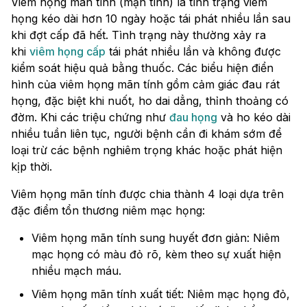
Viêm họng mãn tính (mạn tính) là tình trạng viêm
họng kéo dài hơn 10 ngày hoặc tái phát nhiều lần sau
khi đợt cấp đã hết. Tình trạng này thường xảy ra
khi
viêm họng cấp
tái phát nhiều lần và không được
kiểm soát hiệu quả bằng thuốc. Các biểu hiện điển
hình của viêm họng mãn tính gồm cảm giác đau rát
họng, đặc biệt khi nuốt, ho dai dẳng, thỉnh thoảng có
đờm. Khi các triệu chứng như
đau họng
và ho kéo dài
nhiều tuần liên tục, người bệnh cần đi khám sớm để
loại trừ các bệnh nghiêm trọng khác hoặc phát hiện
kịp thời.
Viêm họng mãn tính được chia thành 4 loại dựa trên
đặc điểm tổn thương niêm mạc họng:
Viêm họng mãn tính sung huyết đơn giản: Niêm
mạc họng có màu đỏ rõ, kèm theo sự xuất hiện
nhiều mạch máu.
Viêm họng mãn tính xuất tiết: Niêm mạc họng đỏ,