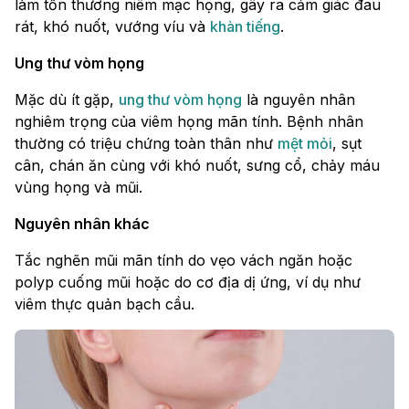
làm tổn thương niêm mạc họng, gây ra cảm giác đau
rát, khó nuốt, vướng víu và
khàn tiếng
.
Ung thư vòm họng
Mặc dù ít gặp,
ung thư vòm họng
là nguyên nhân
nghiêm trọng của viêm họng mãn tính. Bệnh nhân
thường có triệu chứng toàn thân như
mệt mỏi
, sụt
cân, chán ăn cùng với khó nuốt, sưng cổ, chảy máu
vùng họng và mũi.
Nguyên nhân khác
Tắc nghẽn mũi mãn tính do vẹo vách ngăn hoặc
polyp cuống mũi hoặc do cơ địa dị ứng, ví dụ như
viêm thực quản bạch cầu.