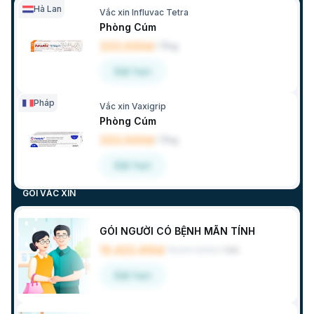
Hà Lan
Vắc xin Influvac Tetra
Phòng Cúm
333.000đ
/
Ống
Đặt hẹn
Pháp
Vắc xin Vaxigrip
Phòng Cúm
333.000đ
/
Ống
Đặt hẹn
GÓI VẮC XIN
GÓI NGƯỜI CÓ BỆNH MÃN TÍNH
15.422.410đ
16.547.300đ
/
Gói
Đặt hẹn