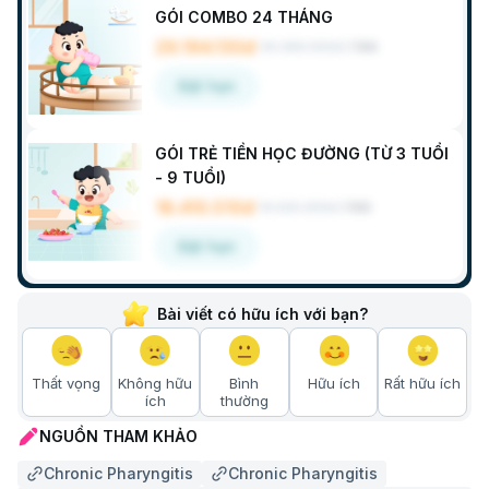
GÓI COMBO 24 THÁNG
29.194.130đ
30.380.900đ
/
Gói
Đặt hẹn
GÓI TRẺ TIỀN HỌC ĐƯỜNG (TỪ 3 TUỔI
- 9 TUỔI)
18.410.510đ
19.220.300đ
/
Gói
Đặt hẹn
Bài viết có hữu ích với bạn?
Thất vọng
Không hữu
Bình
Hữu ích
Rất hữu ích
ích
thường
NGUỒN THAM KHẢO
Chronic Pharyngitis
Chronic Pharyngitis