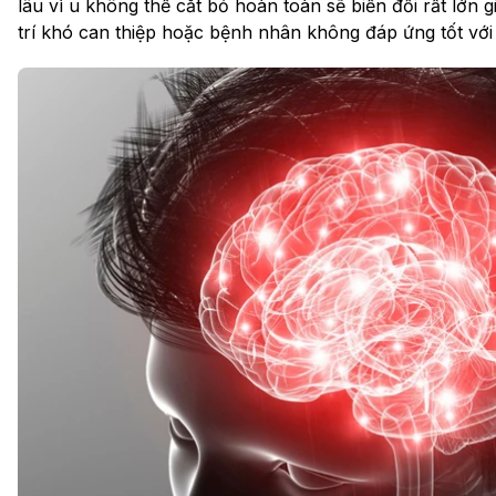
lâu vì u không thể cắt bỏ hoàn toàn sẽ biến đổi rất lớn 
trí khó can thiệp hoặc bệnh nhân không đáp ứng tốt với x