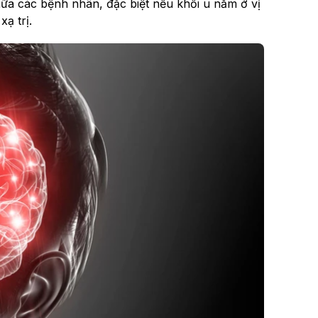
giữa các bệnh nhân, đặc biệt nếu khối u nằm ở vị
ạ trị.