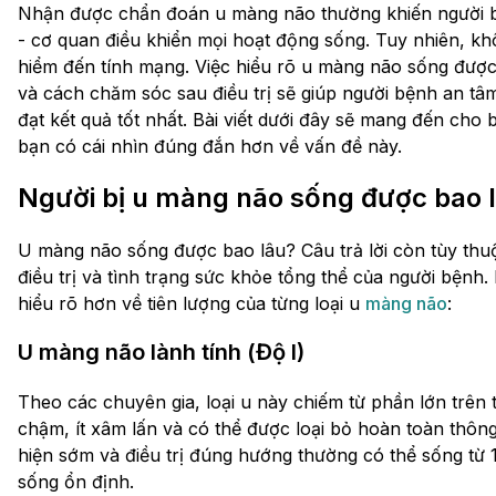
Nhận được chẩn đoán u màng não thường khiến người bện
- cơ quan điều khiển mọi hoạt động sống. Tuy nhiên, k
hiểm đến tính mạng. Việc hiểu rõ u màng não sống được
và cách chăm sóc sau điều trị sẽ giúp người bệnh an tâm
đạt kết quả tốt nhất. Bài viết dưới đây sẽ mang đến cho b
bạn có cái nhìn đúng đắn hơn về vấn đề này.
Người bị u màng não sống được bao 
U màng não sống được bao lâu? Câu trả lời còn tùy thuộ
điều trị và tình trạng sức khỏe tổng thể của người bệnh.
hiểu rõ hơn về tiên lượng của từng loại u
màng não
:
U màng não lành tính (Độ I)
Theo các chuyên gia, loại u này chiếm từ phần lớn trên 
chậm, ít xâm lấn và có thể được loại bỏ hoàn toàn thô
hiện sớm và điều trị đúng hướng thường có thể sống từ 
sống ổn định.