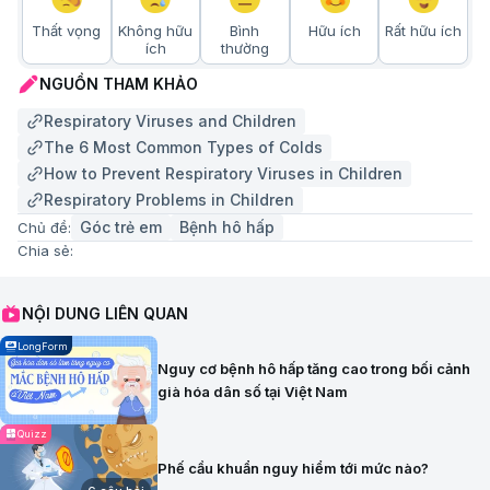
Thất vọng
Không hữu
Bình
Hữu ích
Rất hữu ích
ích
thường
NGUỒN THAM KHẢO
Respiratory Viruses and Children
The 6 Most Common Types of Colds
How to Prevent Respiratory Viruses in Children
Respiratory Problems in Children
Góc trẻ em
Bệnh hô hấp
Chủ đề:
Chia sẻ:
NỘI DUNG LIÊN QUAN
LongForm
Nguy cơ bệnh hô hấp tăng cao trong bối cảnh
già hóa dân số tại Việt Nam
Quizz
Phế cầu khuẩn nguy hiểm tới mức nào?