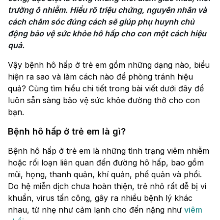
trường ô nhiễm. Hiểu rõ triệu chứng, nguyên nhân và 
cách chăm sóc đúng cách sẽ giúp phụ huynh chủ 
động bảo vệ sức khỏe hô hấp cho con một cách hiệu 
quả.
Vậy bệnh hô hấp ở trẻ em gồm những dạng nào, biểu
hiện ra sao và làm cách nào để phòng tránh hiệu
quả? Cùng tìm hiểu chi tiết trong bài viết dưới đây để
luôn sẵn sàng bảo vệ sức khỏe đường thở cho con
bạn.
Bệnh hô hấp ở trẻ em là gì?
Bệnh hô hấp ở trẻ em là những tình trạng viêm nhiễm
hoặc rối loạn liên quan đến đường hô hấp, bao gồm
mũi, họng, thanh quản, khí quản, phế quản và phổi.
Do hệ miễn dịch chưa hoàn thiện, trẻ nhỏ rất dễ bị vi
khuẩn, virus tấn công, gây ra nhiều bệnh lý khác
nhau, từ nhẹ như cảm lạnh cho đến nặng như
viêm