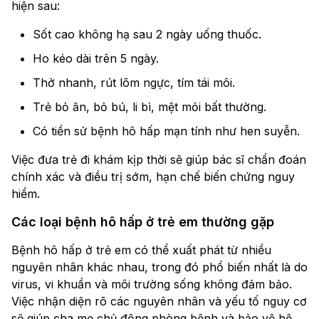
hiện sau:
Sốt cao không hạ sau 2 ngày uống thuốc.
Ho kéo dài trên 5 ngày.
Thở nhanh, rút lõm ngực, tím tái môi.
Trẻ bỏ ăn, bỏ bú, li bì, mệt mỏi bất thường.
Có tiền sử bệnh hô hấp mạn tính như hen suyễn.
Việc đưa trẻ đi khám kịp thời sẽ giúp bác sĩ chẩn đoán
chính xác và điều trị sớm, hạn chế biến chứng nguy
hiểm.
Các loại bệnh hô hấp ở trẻ em thường gặp
Bệnh hô hấp ở trẻ em có thể xuất phát từ nhiều
nguyên nhân khác nhau, trong đó phổ biến nhất là do
virus, vi khuẩn và môi trường sống không đảm bảo.
Việc nhận diện rõ các nguyên nhân và yếu tố nguy cơ
sẽ giúp cha mẹ chủ động phòng bệnh và bảo vệ hệ