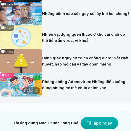
Article
Những bệnh nào có nguy cơ lây khi bơi chung?
Article
Nhiều vật dụng quen thuộc ở khu vui chơi có
thể tiềm ẩn virus, vi khuẩn
Article
Cảnh giác nguy cơ "dịch chồng dịch": Sốt xuất
huyết, não mô cầu và tay chân miệng
Quizz
Phòng chống Adenovirus: Những điều tưởng
đúng nhưng có thể chưa chính xác
7 câu hỏi
Tải ứng dụng Nhà Thuốc Long Châu