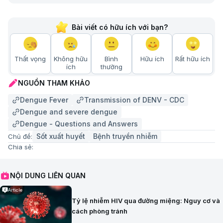
Bài viết có hữu ích với bạn?
Thất vọng
Không hữu
Bình
Hữu ích
Rất hữu ích
ích
thường
NGUỒN THAM KHẢO
Dengue Fever
Transmission of DENV - CDC
Dengue and severe dengue
Dengue - Questions and Answers
Sốt xuất huyết
Bệnh truyền nhiễm
Chủ đề:
Chia sẻ:
NỘI DUNG LIÊN QUAN
Article
Tỷ lệ nhiễm HIV qua đường miệng: Nguy cơ và
cách phòng tránh