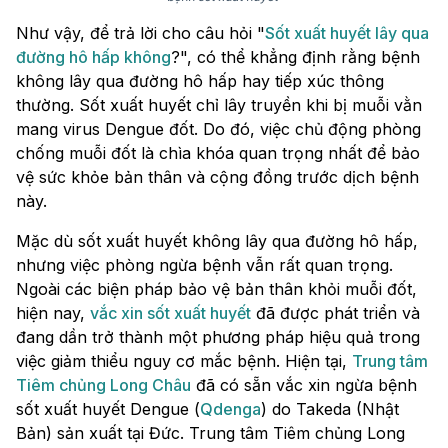
Như vậy, để trả lời cho câu hỏi "
Sốt xuất huyết lây qua
đường hô hấp không
?", có thể khẳng định rằng bệnh
không lây qua đường hô hấp hay tiếp xúc thông
thường. Sốt xuất huyết chỉ lây truyền khi bị muỗi vằn
mang virus Dengue đốt. Do đó, việc chủ động phòng
chống muỗi đốt là chìa khóa quan trọng nhất để bảo
vệ sức khỏe bản thân và cộng đồng trước dịch bệnh
này.
Mặc dù sốt xuất huyết không lây qua đường hô hấp,
nhưng việc phòng ngừa bệnh vẫn rất quan trọng.
Ngoài các biện pháp bảo vệ bản thân khỏi muỗi đốt,
hiện nay,
vắc xin sốt xuất huyết
đã được phát triển và
đang dần trở thành một phương pháp hiệu quả trong
việc giảm thiểu nguy cơ mắc bệnh. Hiện tại,
Trung tâm
Tiêm chủng Long Châu
đã có sẵn vắc xin ngừa bệnh
sốt xuất huyết Dengue (
Qdenga
) do Takeda (Nhật
Bản) sản xuất tại Đức. Trung tâm Tiêm chủng Long