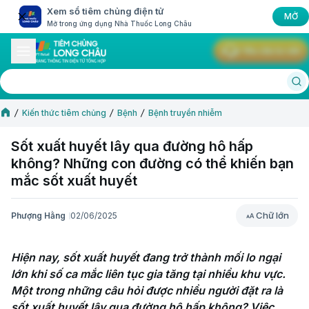
Xem sổ tiêm chủng điện tử
MỞ
Mở trong ứng dụng Nhà Thuốc Long Châu
Yêu cầu tư vấn
Kiến thức tiêm chủng
Bệnh
Bệnh truyền nhiễm
Sốt xuất huyết lây qua đường hô hấp
không? Những con đường có thể khiến bạn
mắc sốt xuất huyết
Chữ lớn
Phượng Hằng
02/06/2025
Chữ lớn
Hiện nay, sốt xuất huyết đang trở thành mối lo ngại 
lớn khi số ca mắc liên tục gia tăng tại nhiều khu vực. 
Một trong những câu hỏi được nhiều người đặt ra là 
sốt xuất huyết lây qua đường hô hấp không? Việc 