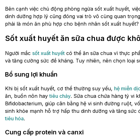
Bên cạnh việc chủ động phòng ngừa sốt xuất huyết, việc 
dinh dưỡng hợp lý cũng đóng vai trò vô cùng quan trọng
phải là món ăn phù hợp cho bệnh nhân sốt xuất huyết
Sốt xuất huyết ăn sữa chua được kh
Người mắc
sốt xuất huyết
có thể ăn sữa chua vì thực phẩ
và tăng cường sức đề kháng. Tuy nhiên, nên chọn loại s
Bổ sung lợi khuẩn
Khi bị sốt xuất huyết, cơ thể thường suy yếu,
hệ miễn dị
ăn, buồn nôn hay
tiêu chảy
. Sữa chua chứa hàng tỷ vi kh
Bifidobacterium, giúp cân bằng hệ vi sinh đường ruột, vố
sinh khỏe mạnh hỗ trợ hấp thu dinh dưỡng và tăng sức 
tiêu hóa
.
Cung cấp protein và canxi