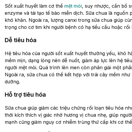
Sốt xuất huyết làm cơ thể
mệt mỏi
, suy nhược, cần bổ s
enzyme và tái tạo tế bào miễn dịch. Sữa chua là nguồn 
khó khăn. Ngoài ra, lượng canxi trong sữa chua giúp củ
trọng cho cơ tim khi người bệnh có hạ tiểu cầu hoặc rối l
Dễ tiêu hóa
Hệ tiêu hóa của người sốt xuất huyết thường yếu, khó h
mềm mịn, dạng lỏng nên dễ nuốt, giảm áp lực lên hệ tiêu
người mệt mỏi. Quá trình lên men còn phân giải một phần
Ngoài ra, sữa chua có thể kết hợp với trái cây mềm như c
dưỡng.
Hỗ trợ tiêu hóa
Sữa chua giúp giảm các triệu chứng rối loạn tiêu hóa n
thời kích thích vị giác nhờ hương vị chua nhẹ, giúp ngư
mạnh cũng giảm nguy cơ nhiễm trùng thứ cấp khi cơ thể