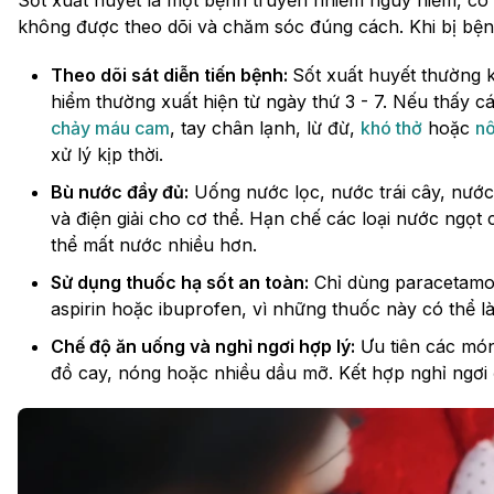
không được theo dõi và chăm sóc đúng cách. Khi bị bện
Theo dõi sát diễn tiến bệnh:
Sốt xuất huyết thường k
hiểm thường xuất hiện từ ngày thứ 3 - 7. Nếu thấy c
chảy máu cam
, tay chân lạnh, lừ đừ,
khó thở
hoặc
nô
xử lý kịp thời.
Bù nước đầy đủ:
Uống nước lọc, nước trái cây, nướ
và điện giải cho cơ thể. Hạn chế các loại nước ngọt 
thể mất nước nhiều hơn.
Sử dụng thuốc hạ sốt an toàn:
Chỉ dùng paracetamol 
aspirin hoặc ibuprofen, vì những thuốc này có thể 
Chế độ ăn uống và nghỉ ngơi hợp lý:
Ưu tiên các món
đồ cay, nóng hoặc nhiều dầu mỡ. Kết hợp nghỉ ngơi