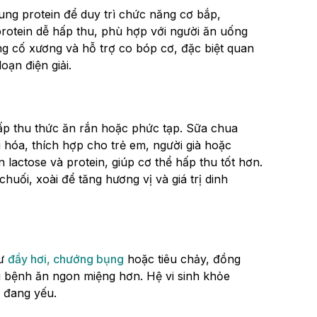
ung protein để duy trì chức năng cơ bắp,
protein dễ hấp thu, phù hợp với người ăn uống
ng cố xương và hỗ trợ co bóp cơ, đặc biệt quan
oạn điện giải.
ấp thu thức ăn rắn hoặc phức tạp. Sữa chua
 hóa, thích hợp cho trẻ em, người già hoặc
 lactose và protein, giúp cơ thể hấp thu tốt hơn.
huối, xoài để tăng hương vị và giá trị dinh
hư
đầy hơi, chướng bụng
hoặc tiêu chảy, đồng
ời bệnh ăn ngon miệng hơn. Hệ vi sinh khỏe
 đang yếu.