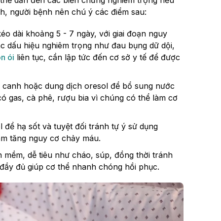
h, người bệnh nên chú ý các điểm sau:
éo dài khoảng 5 - 7 ngày, với giai đoạn nguy
ác dấu hiệu nghiêm trọng như đau bụng dữ dội,
n ói
liên tục, cần lập tức đến cơ sở y tế để được
c canh hoặc dung dịch oresol để bổ sung nước
có gas, cà phê, rượu bia vì chúng có thể làm cơ
để hạ sốt và tuyệt đối tránh tự ý sử dụng
làm tăng nguy cơ chảy máu.
 mềm, dễ tiêu như cháo, súp, đồng thời tránh
 đầy đủ giúp cơ thể nhanh chóng hồi phục.