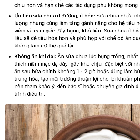
chịu hơn và hạn chế các tác dụng phụ không mong
Ưu tiên sữa chua ít đường, ít béo:
Sữa chua chứa nh
lượng nhưng cũng làm tăng gánh nặng cho hệ tiêu 
viêm và cảm giác đầy bụng, khó tiêu. Sữa chua ít 
liệu sẽ dễ tiêu hóa hơn và phù hợp với chế độ ăn của
không làm cơ thể quá tải.
Không ăn khi đói:
Ăn sữa chua lúc bụng trống, nhất là
thích niêm mạc dạ dày, gây khó chịu, đặc biệt với n
ăn sau bữa chính khoảng 1 - 2 giờ hoặc dùng làm bữa
trung hòa, tạo môi trường thuận lợi cho lợi khuẩn p
nên tham khảo ý kiến bác sĩ hoặc chuyên gia dinh 
trình điều trị.